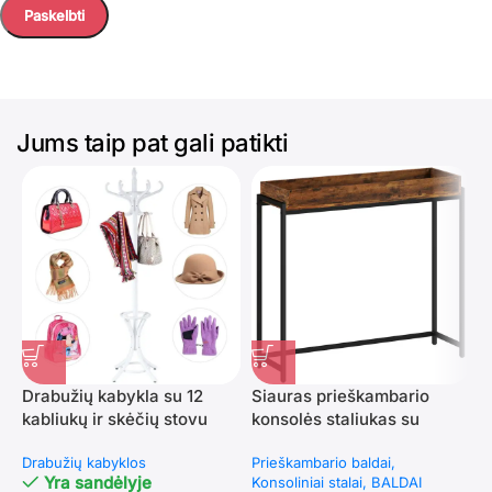
Jums taip pat gali patikti
Drabužių kabykla su 12
Siauras prieškambario
K
kabliukų ir skėčių stovu
konsolės staliukas su
d
(Balta)
pakeltu stalviršio kraštu
i
Drabužių kabyklos
Prieškambario baldai
P
Yra sandėlyje
Konsoliniai stalai
BALDAI
K