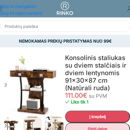
Skip to navigation
Skip to main content
NEMOKAMAS PREKIŲ PRISTATYMAS NUO 99€
Pradžia
/
BALDAI
/
Prieškambario baldai
/
Konsoliniai stalai
Konsolinis staliukas
su dviem stalčiais ir
dviem lentynomis
91x30x87 cm
(Natūrali ruda)
111.00
€
su PVM
Liko tik 1
Į krepšelį
Pirkti dabar