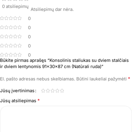
0 atsiliepimų
Atsiliepimų dar nėra.
0
0
0
0
0
Būkite pirmas aprašęs “Konsolinis staliukas su dviem stalčiais
ir dviem lentynomis 91x30x87 cm (Natūrali ruda)”
*
El. pašto adresas nebus skelbiamas.
Būtini laukeliai pažymėti
Jūsų įvertinimas
*
Jūsų atsiliepimas