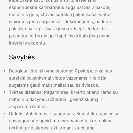
Papuoškite savo namus ir kartu estetiškai
eksponuokite kambarinius augalus! Šis 7 pakopų
metalinis gėlių stovas suteikia pakankamai vietos
įvairiems jūsų augalams ir dekoracijoms, padeda
palaikyti tvarką ir švarą jūsų erdvėje. Jo lenkta
pusmėnulio forma gali tapti išskirtiniu jūsų namų
interjero akcentu.
Savybės
Daugiaaukštė laikymo sistema: 7 pakopų dizainas
suteikia pakankamai vietos vazonams ir leidžia
augalams gauti maksimaliai saulės šviesos.
Tvirtas dizainas: Pagamintas iš tvirto plieno rėmo su
milteliniu dažymu, užtikrina ilgaamžiškumą ir
atsparumą rūdims.
Didelis stabilumas ir saugumas: Komplektuojamas su
apsaugos nuo apvirtimo mechanizmu, kurį galima
tvirtinti prie sienos, užtikrinant stabilumą.