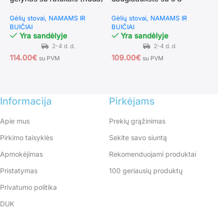
T
kabliukais ir kopėčiomis
l
Gėlių stovai
NAMAMS IR
Gėlių stovai
NAMAMS IR
(Ruda + Juoda)
BUIČIAI
BUIČIAI
G
Yra sandėlyje
Yra sandėlyje
B
114.00
€
109.00
€
su PVM
su PVM
8
Informacija
Pirkėjams
Apie mus
Prekių grąžinimas
Pirkimo taisyklės
Sekite savo siuntą
Apmokėjimas
Rekomenduojami produktai
Pristatymas
100 geriausių produktų
Privatumo politika
DUK