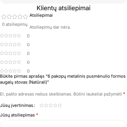
Klientų atsiliepimai
Atsiliepimai
0 atsiliepimų
Atsiliepimų dar nėra.
0
0
0
0
0
Būkite pirmas aprašęs “6 pakopų metalinis pusmėnulio formos
augalų stovas (Natūrali)”
*
El. pašto adresas nebus skelbiamas.
Būtini laukeliai pažymėti
Jūsų įvertinimas
*
Jūsų atsiliepimas