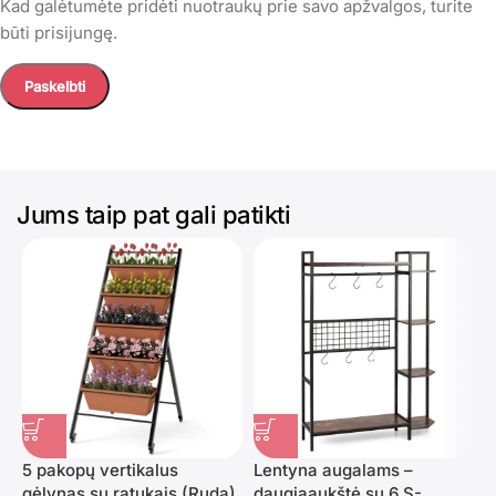
Kad galėtumėte pridėti nuotraukų prie savo apžvalgos, turite
būti prisijungę.
Jums taip pat gali patikti
5 pakopų vertikalus
Lentyna augalams –
gėlynas su ratukais (Ruda)
daugiaaukštė su 6 S-