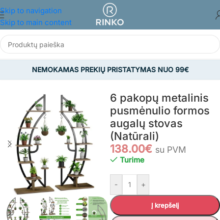
Skip to navigation
Skip to main content
NEMOKAMAS PREKIŲ PRISTATYMAS NUO 99€
Pradžia
/
NAMAMS IR BUIČIAI
/
Dekoro prekės
/
Gėlių stovai
6 pakopų metalinis
pusmėnulio formos
augalų stovas
(Natūrali)
138.00
€
su PVM
Turime
-
+
Į krepšelį