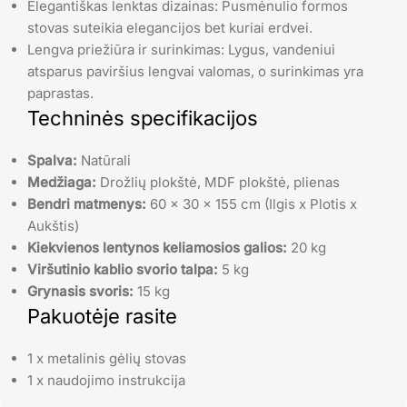
Elegantiškas lenktas dizainas: Pusmėnulio formos
stovas suteikia elegancijos bet kuriai erdvei.
Lengva priežiūra ir surinkimas: Lygus, vandeniui
atsparus paviršius lengvai valomas, o surinkimas yra
paprastas.
Techninės specifikacijos
Spalva:
Natūrali
Medžiaga:
Drožlių plokštė, MDF plokštė, plienas
Bendri matmenys:
60 x 30 x 155 cm (Ilgis x Plotis x
Aukštis)
Kiekvienos lentynos keliamosios galios:
20 kg
Viršutinio kablio svorio talpa:
5 kg
Grynasis svoris:
15 kg
Pakuotėje rasite
1 x metalinis gėlių stovas
1 x naudojimo instrukcija