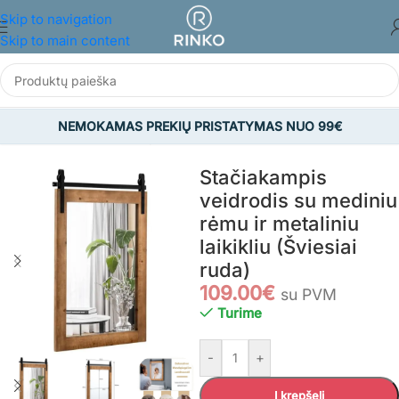
Skip to navigation
Skip to main content
NEMOKAMAS PREKIŲ PRISTATYMAS NUO 99€
MS IR BUIČIAI
/
Dekoro prekės
/
Veidrodžiai
/
Sieniniai veidrodžiai
Stačiakampis
veidrodis su mediniu
rėmu ir metaliniu
laikikliu (Šviesiai
ruda)
109.00
€
su PVM
Turime
-
+
Į krepšelį