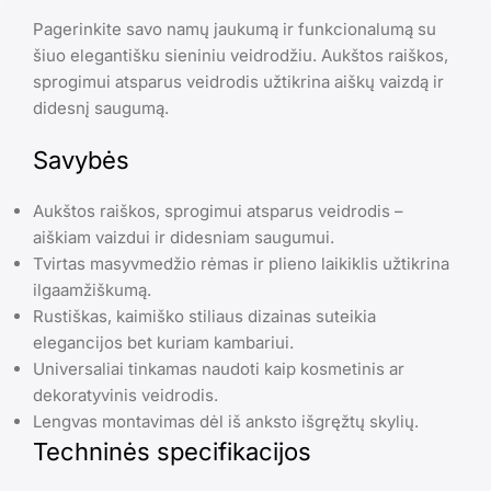
Pagerinkite savo namų jaukumą ir funkcionalumą su
šiuo elegantišku sieniniu veidrodžiu. Aukštos raiškos,
sprogimui atsparus veidrodis užtikrina aiškų vaizdą ir
didesnį saugumą.
Savybės
Aukštos raiškos, sprogimui atsparus veidrodis –
aiškiam vaizdui ir didesniam saugumui.
Tvirtas masyvmedžio rėmas ir plieno laikiklis užtikrina
ilgaamžiškumą.
Rustiškas, kaimiško stiliaus dizainas suteikia
elegancijos bet kuriam kambariui.
Universaliai tinkamas naudoti kaip kosmetinis ar
dekoratyvinis veidrodis.
Lengvas montavimas dėl iš anksto išgręžtų skylių.
Techninės specifikacijos