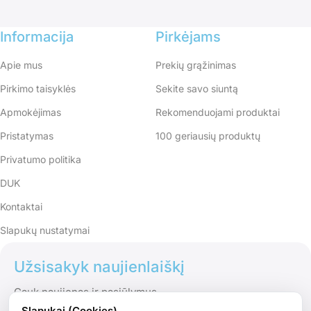
Informacija
Pirkėjams
Apie mus
Prekių grąžinimas
Pirkimo taisyklės
Sekite savo siuntą
Apmokėjimas
Rekomenduojami produktai
Pristatymas
100 geriausių produktų
Privatumo politika
DUK
Kontaktai
Slapukų nustatymai
Užsisakyk naujienlaiškį
Gauk naujienas ir pasiūlymus
Slapukai (Cookies)