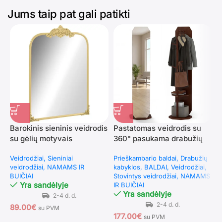
Jums taip pat gali patikti
Barokinis sieninis veidrodis
Pastatomas veidrodis su
S
su gėlių motyvais
360° pasukama drabužių
v
kabykla ir lentynomis
(
Veidrodžiai
Sieniniai
Prieškambario baldai
Drabužių
N
(Riešuto)
veidrodžiai
NAMAMS IR
kabyklos
BALDAI
Veidrodžiai
p
BUIČIAI
Stovintys veidrodžiai
NAMAMS
v
Yra sandėlyje
IR BUIČIAI
Yra sandėlyje
89.00
€
1
su PVM
177.00
€
su PVM