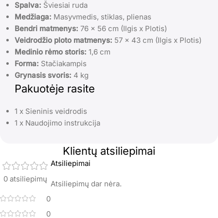
Spalva:
Šviesiai ruda
Medžiaga:
Masyvmedis, stiklas, plienas
Bendri matmenys:
76 x 56 cm (Ilgis x Plotis)
Veidrodžio ploto matmenys:
57 x 43 cm (Ilgis x Plotis)
Medinio rėmo storis:
1,6 cm
Forma:
Stačiakampis
Grynasis svoris:
4 kg
Pakuotėje rasite
1 x Sieninis veidrodis
1 x Naudojimo instrukcija
Klientų atsiliepimai
Atsiliepimai
0 atsiliepimų
Atsiliepimų dar nėra.
0
0