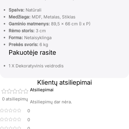
Spalva:
Natūrali
Medžiaga:
MDF, Metalas, Stiklas
Gaminio matmenys:
89,5 x 66 cm (I x P)
Rėmo storis:
3 cm
Forma:
Netaisyklinga
Prekės svoris:
6 kg
Pakuotėje rasite
1 X Dekoratyvinis veidrodis
Klientų atsiliepimai
Atsiliepimai
0 atsiliepimų
Atsiliepimų dar nėra.
0
0
0