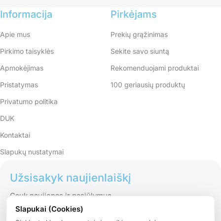
Informacija
Pirkėjams
Apie mus
Prekių grąžinimas
Pirkimo taisyklės
Sekite savo siuntą
Apmokėjimas
Rekomenduojami produktai
Pristatymas
100 geriausių produktų
Privatumo politika
DUK
Kontaktai
Slapukų nustatymai
Užsisakyk naujienlaiškį
Gauk naujienas ir pasiūlymus
Slapukai (Cookies)