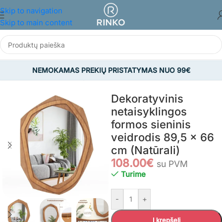
Skip to navigation
Skip to main content
NEMOKAMAS PREKIŲ PRISTATYMAS NUO 99€
MS IR BUIČIAI
/
Dekoro prekės
/
Veidrodžiai
/
Sieniniai veidrodžiai
Dekoratyvinis
netaisyklingos
formos sieninis
veidrodis 89,5 x 66
cm (Natūrali)
108.00
€
su PVM
Turime
-
+
Į krepšelį