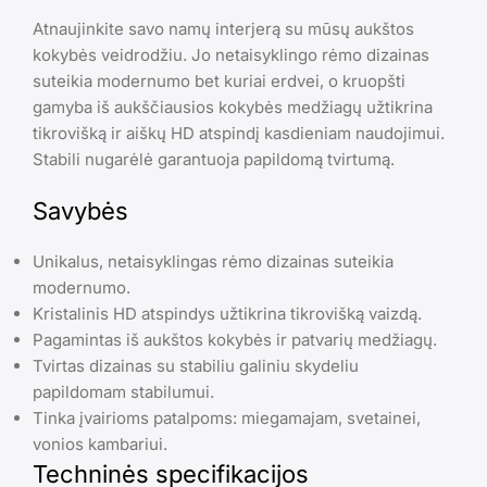
Atnaujinkite savo namų interjerą su mūsų aukštos
kokybės veidrodžiu. Jo netaisyklingo rėmo dizainas
suteikia modernumo bet kuriai erdvei, o kruopšti
gamyba iš aukščiausios kokybės medžiagų užtikrina
tikrovišką ir aiškų HD atspindį kasdieniam naudojimui.
Stabili nugarėlė garantuoja papildomą tvirtumą.
Savybės
Unikalus, netaisyklingas rėmo dizainas suteikia
modernumo.
Kristalinis HD atspindys užtikrina tikrovišką vaizdą.
Pagamintas iš aukštos kokybės ir patvarių medžiagų.
Tvirtas dizainas su stabiliu galiniu skydeliu
papildomam stabilumui.
Tinka įvairioms patalpoms: miegamajam, svetainei,
vonios kambariui.
Techninės specifikacijos