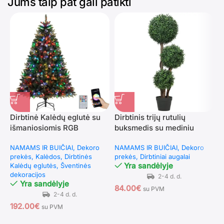
Jums taip pat gali patikti
Dirbtinė Kalėdų eglutė su
Dirbtinis trijų rutulių
D
išmaniosiomis RGB
buksmedis su mediniu
m
lemputėmis 180 cm
kamienu
(
NAMAMS IR BUIČIAI
Dekoro
NAMAMS IR BUIČIAI
Dekoro
N
prekės
Kalėdos
Dirbtinės
prekės
Dirbtiniai augalai
p
Yra sandėlyje
Kalėdų eglutės
Šventinės
dekoracijos
Yra sandėlyje
84.00
€
6
su PVM
192.00
€
su PVM