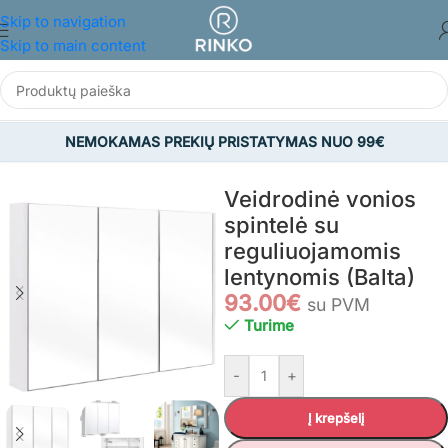
Skip to navigation
Skip to main content
NEMOKAMAS PREKIŲ PRISTATYMAS NUO 99€
a
/
BALDAI
/
Vonios kambario baldai
/
Pakabinamos vonios spintelės
Veidrodinė vonios
spintelė su
reguliuojamomis
lentynomis (Balta)
93.00
€
su PVM
Turime
-
+
Į krepšelį