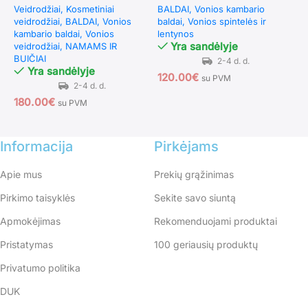
Veidrodžiai
Kosmetiniai
BALDAI
Vonios kambario
V
(Sidabrinė)
(Balta)
veidrodžiai
BALDAI
Vonios
baldai
Vonios spintelės ir
v
kambario baldai
Vonios
lentynos
k
Yra sandėlyje
veidrodžiai
NAMAMS IR
v
BUIČIAI
B
Yra sandėlyje
120.00
€
su PVM
180.00
€
8
su PVM
Informacija
Pirkėjams
Apie mus
Prekių grąžinimas
Pirkimo taisyklės
Sekite savo siuntą
Apmokėjimas
Rekomenduojami produktai
Pristatymas
100 geriausių produktų
Privatumo politika
DUK