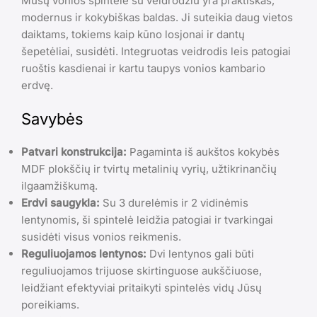
Mūsų vonios spintelė su veidrodžiu yra praktiškas,
modernus ir kokybiškas baldas. Ji suteikia daug vietos
daiktams, tokiems kaip kūno losjonai ir dantų
šepetėliai, susidėti. Integruotas veidrodis leis patogiai
ruoštis kasdienai ir kartu taupys vonios kambario
erdvę.
Savybės
Patvari konstrukcija:
Pagaminta iš aukštos kokybės
MDF plokščių ir tvirtų metalinių vyrių, užtikrinančių
ilgaamžiškumą.
Erdvi saugykla:
Su 3 durelėmis ir 2 vidinėmis
lentynomis, ši spintelė leidžia patogiai ir tvarkingai
susidėti visus vonios reikmenis.
Reguliuojamos lentynos:
Dvi lentynos gali būti
reguliuojamos trijuose skirtinguose aukščiuose,
leidžiant efektyviai pritaikyti spintelės vidų Jūsų
poreikiams.