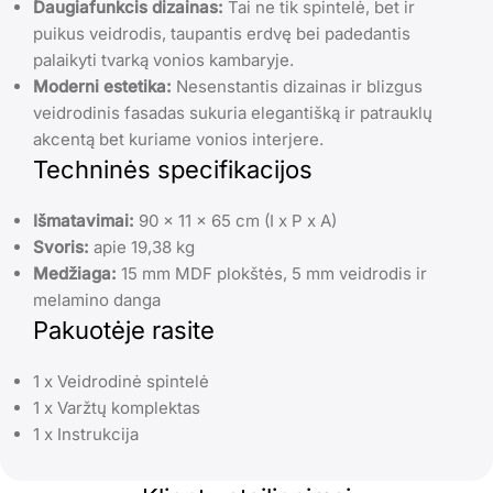
Daugiafunkcis dizainas:
Tai ne tik spintelė, bet ir
puikus veidrodis, taupantis erdvę bei padedantis
palaikyti tvarką vonios kambaryje.
Moderni estetika:
Nesenstantis dizainas ir blizgus
veidrodinis fasadas sukuria elegantišką ir patrauklų
akcentą bet kuriame vonios interjere.
Techninės specifikacijos
Išmatavimai:
90 x 11 x 65 cm (I x P x A)
Svoris:
apie 19,38 kg
Medžiaga:
15 mm MDF plokštės, 5 mm veidrodis ir
melamino danga
Pakuotėje rasite
1 x Veidrodinė spintelė
1 x Varžtų komplektas
1 x Instrukcija