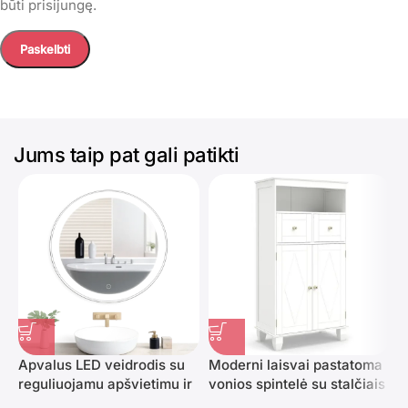
būti prisijungę.
Jums taip pat gali patikti
Apvalus LED veidrodis su
Moderni laisvai pastatoma
V
reguliuojamu apšvietimu ir
vonios spintelė su stalčiais
7
jutikliniu valdymu 80 cm
ir reguliuojama lentyna