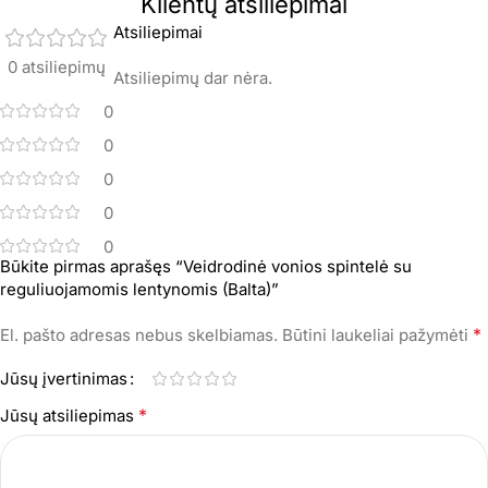
Klientų atsiliepimai
Atsiliepimai
0 atsiliepimų
Atsiliepimų dar nėra.
0
0
0
0
0
Būkite pirmas aprašęs “Veidrodinė vonios spintelė su
reguliuojamomis lentynomis (Balta)”
*
El. pašto adresas nebus skelbiamas.
Būtini laukeliai pažymėti
Jūsų įvertinimas
*
Jūsų atsiliepimas