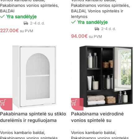
užsidarančiais stalčiais
(Tamsiai mėlyna)
Pakabinamos vonios spintelės
Pakabinamos vonios spintelės
BALDAI
BALDAI
Vonios spintelės ir
Yra sandėlyje
lentynos
Yra sandėlyje
227.00
€
su PVM
94.00
€
su PVM
Pakabinama spintelė su stiklo
Pakabinama veidrodinė
durelėmis ir reguliuojama
vonios spintelė su
lentyna (Balta)
reguliuojamomis lentynomis
Vonios kambario baldai
Vonios kambario baldai
(Juoda)
Pakabinamos vonios spintelės
Pakabinamos vonios spintelės