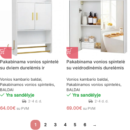
Pakabinama vonios spintelė
Pakabinama vonios spintelė
su dviem durelėmis ir
su veidrodinėmis durelėmis
reguliuojamomis lentynomis
(Balta)
Vonios kambario baldai
Vonios kambario baldai
(Balta)
Pakabinamos vonios spintelės
Pakabinamos vonios spintelės
BALDAI
BALDAI
Yra sandėlyje
Yra sandėlyje
64.00
€
69.00
€
su PVM
su PVM
1
2
3
4
5
6
→