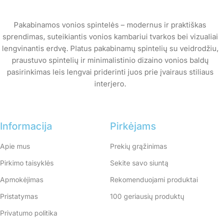
Read more
Pakabinamos vonios spintelės – modernus ir praktiškas
sprendimas, suteikiantis vonios kambariui tvarkos bei vizualiai
lengvinantis erdvę. Platus pakabinamų spintelių su veidrodžiu,
praustuvo spintelių ir minimalistinio dizaino vonios baldų
pasirinkimas leis lengvai priderinti juos prie įvairaus stiliaus
interjero.
Informacija
Pirkėjams
Apie mus
Prekių grąžinimas
Pirkimo taisyklės
Sekite savo siuntą
Apmokėjimas
Rekomenduojami produktai
Pristatymas
100 geriausių produktų
Privatumo politika