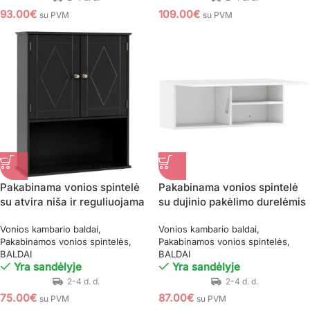
93.00
€
109.00
€
su PVM
su PVM
Pakabinama vonios spintelė
Pakabinama vonios spintelė
su atvira niša ir reguliuojama
su dujinio pakėlimo durelėmis
lentyna (Juoda)
Vonios kambario baldai
Vonios kambario baldai
Pakabinamos vonios spintelės
Pakabinamos vonios spintelės
BALDAI
BALDAI
Yra sandėlyje
Yra sandėlyje
75.00
€
87.00
€
su PVM
su PVM