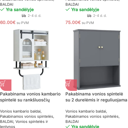
BALDAI
BALDAI
Yra sandėlyje
Yra sandėlyje
60.00
€
75.00
€
su PVM
su PVM
Pakabinama vonios kambario
Pakabinama vonios spintelė
spintelė su rankšluosčių
su 2 durelėmis ir reguliuojama
laikikliu ir atvira lentyna
lentyna (Pilka)
Vonios kambario baldai
Vonios kambario baldai
(Balta)
Pakabinamos vonios spintelės
Pakabinamos vonios spintelės
BALDAI
Vonios spintelės ir
BALDAI
Yra sandėlyje
lentynos