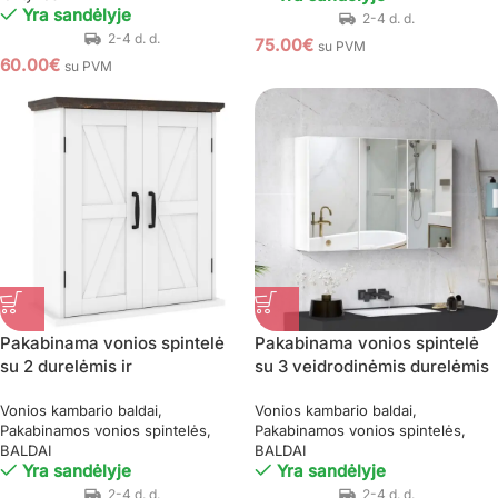
Yra sandėlyje
75.00
€
su PVM
60.00
€
su PVM
Pakabinama vonios spintelė
Pakabinama vonios spintelė
su 2 durelėmis ir
su 3 veidrodinėmis durelėmis
reguliuojamomis lentynomis
Vonios kambario baldai
Vonios kambario baldai
(Balta)
Pakabinamos vonios spintelės
Pakabinamos vonios spintelės
BALDAI
BALDAI
Yra sandėlyje
Yra sandėlyje