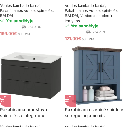
3 durelėmis ir 5 lentynomis
veidrodinėmis durelėmis
Vonios kambario baldai
Vonios kambario baldai
Pakabinamos vonios spintelės
Pakabinamos vonios spintelės
BALDAI
BALDAI
Vonios spintelės ir
Yra sandėlyje
lentynos
Yra sandėlyje
166.00
€
su PVM
121.00
€
su PVM
Pakabinama praustuvo
Pakabinama sieninė spintelė
spintelė su integruotu
su reguliuojamomis
keraminiu praustuvu ir tyliai
lentynomis ir atviru skyriumi
Vonios kambario baldai
Vonios kambario baldai