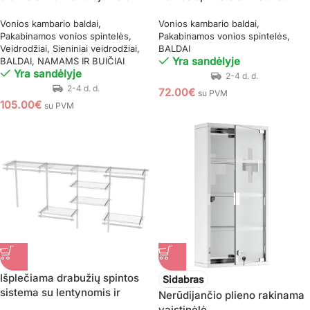
sienos arba į nišą (Balta)
(Ruda rustikinė)
Vonios kambario baldai
Vonios kambario baldai
Pakabinamos vonios spintelės
Pakabinamos vonios spintelės
Veidrodžiai
Sieniniai veidrodžiai
BALDAI
Yra sandėlyje
BALDAI
NAMAMS IR BUIČIAI
Yra sandėlyje
72.00
€
su PVM
105.00
€
su PVM
Išplečiama drabužių spintos
Sidabras
sistema su lentynomis ir
Nerūdijančio plieno rakinama
strypais (Balta)
vaistinėlė