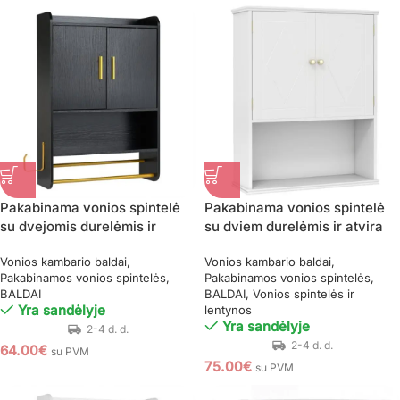
Pakabinama vonios spintelė
Pakabinama vonios spintelė
su dvejomis durelėmis ir
su dviem durelėmis ir atvira
reguliuojamomis lentynomis
lentyna (Balta)
Vonios kambario baldai
Vonios kambario baldai
(Juoda)
Pakabinamos vonios spintelės
Pakabinamos vonios spintelės
BALDAI
BALDAI
Vonios spintelės ir
Yra sandėlyje
lentynos
Yra sandėlyje
64.00
€
su PVM
75.00
€
su PVM