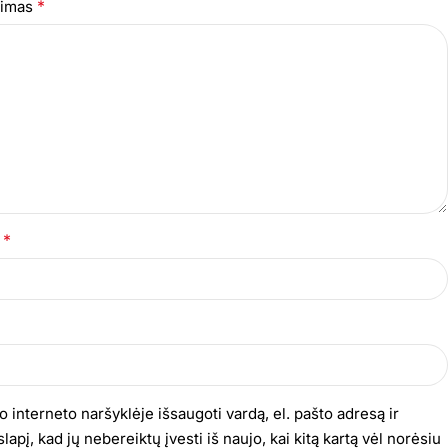
*
epimas
*
s
o interneto naršyklėje išsaugoti vardą, el. pašto adresą ir
lapį, kad jų nebereiktų įvesti iš naujo, kai kitą kartą vėl norėsiu