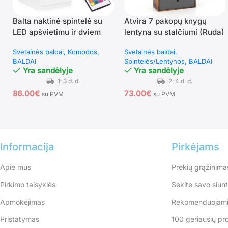
Balta naktinė spintelė su
Atvira 7 pakopų knygų
LED apšvietimu ir dviem
lentyna su stalčiumi (Ruda)
stalčiais
Svetainės baldai
Komodos
Svetainės baldai
BALDAI
Spintelės/Lentynos
BALDAI
Yra sandėlyje
Yra sandėlyje
86.00
€
73.00
€
su PVM
su PVM
Informacija
Pirkėjams
Apie mus
Prekių grąžinima
Pirkimo taisyklės
Sekite savo siun
Apmokėjimas
Rekomenduojami
Pristatymas
100 geriausių pr