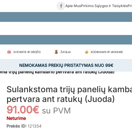
Apie Mus
Pirkimo Sąlygos Ir Taisyklės
Pr
SVEIKATA IR GROŽIS
ŽAISLAI
KŪDIKIAMS IR VAIKAMS
NEMOKAMAS PREKIŲ PRISTATYMAS NUO 99€
ma trijų panelių kambario pertvara ant ratukų (Juoda)
Sulankstoma trijų panelių kamb
pertvara ant ratukų (Juoda)
91.00
€
su PVM
Neturime
Prekės ID:
121354