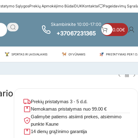
istatymo Sąlygos
Prekių Apmokėjimo Būdai
DUK
Kontaktai
Pageidavimų Sąraš
Skambinkite 10:00-17:00
0.00
€
+37067231365
SPORTAS IR LAISVALAIKIS
GYVŪNAMS
PRISTATYMAS PER 1 D.
ario
Prekių pristatymas 3 - 5 d.d.
Nemokamas pristatymas nuo 99.00 €
Galimybė patiems atsiimti prekes, atsiėmimo
punkte Kaune
14 dienų grąžinimo garantija