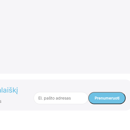
laiškį
s