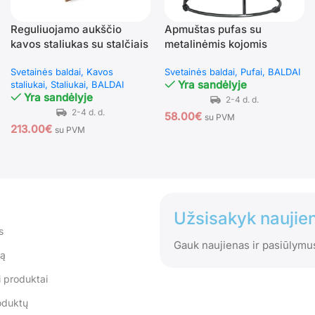
Reguliuojamo aukščio
Apmuštas pufas su
kavos staliukas su stalčiais
metalinėmis kojomis
(Natūrali ruda)
atlaikantis 150 kg apkrovą
Svetainės baldai
Kavos
Svetainės baldai
Pufai
BALDAI
(Pilka)
Yra sandėlyje
staliukai
Staliukai
BALDAI
Yra sandėlyje
58.00
€
su PVM
213.00
€
su PVM
Užsisakyk naujien
s
Gauk naujienas ir pasiūlymu
tą
 produktai
oduktų