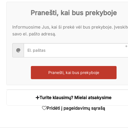
Pranešti, kai bus prekyboje
Informuosime Jus, kai ši prekė vėl bus prekyboje. Įveskit
savo el. pašto adresą.
Pranešti, kai bus prekyboje
Turite klausimų? Mielai atsakysime
Pridėti į pageidavimų sąrašą