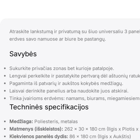
Atraskite lankstumą ir privatumą su šiuo universaliu 3 panel
erdves savo namuose ar biure be pastangų.
Savybės
Sukurkite privačias zonas bet kurioje patalpoje.
Lengvai perkelkite ir pastatykite pertvarą dėl aštuonių ratu
Pagaminta iš patvarių ir aukštos kokybės medžiagų.
Laisvai derinkite panelius arba naudokite juos atskirai.
Tinka įvairioms erdvėms: namams, biurams, miegamiesiem
Techninės specifikacijos
Medžiaga:
Poliesteris, metalas
Matmenys (išskleistos):
262 x 30 x 180 cm (Ilgis x Plotis x
Kiekvienos panelės dydis:
86 x 180 cm (Ilgis x Aukštis)