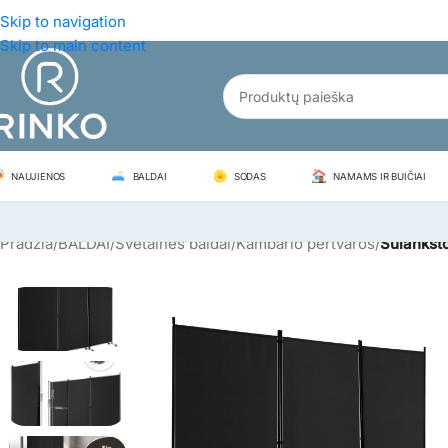
Skip to navigation
Skip to main content
NAUJIENOS
BALDAI
SODAS
NAMAMS IR BUIČIAI
Pradžia
/
BALDAI
/
Svetainės baldai
/
Kambario pertvaros
/
Sulanksto