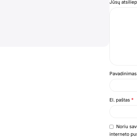
Jūsų atsili
Pavadinima
*
El. paštas
Noriu sav
interneto pus