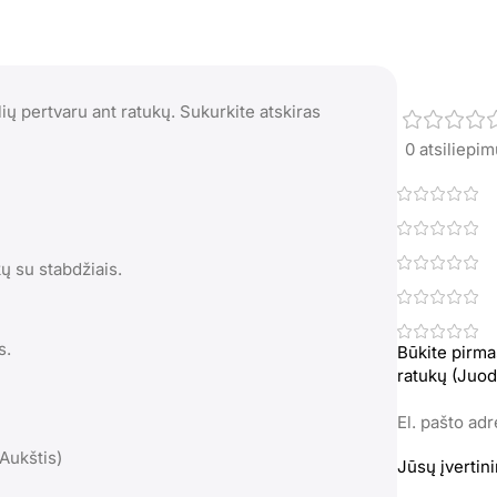
ių pertvaru ant ratukų. Sukurkite atskiras
0 atsiliepi
kų su stabdžiais.
s.
Būkite pirma
ratukų (Juod
El. pašto ad
 Aukštis)
Jūsų įvertin