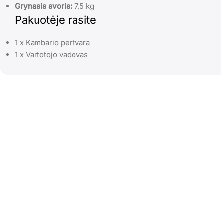
Grynasis svoris:
7,5 kg
Pakuotėje rasite
1 x Kambario pertvara
1 x Vartotojo vadovas