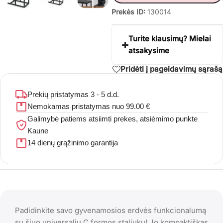
Prekės ID:
130014
Turite klausimų? Mielai
atsakysime
Pridėti į pageidavimų sąrašą
Prekių pristatymas 3 - 5 d.d.
Nemokamas pristatymas nuo 99.00 €
Galimybė patiems atsiimti prekes, atsiėmimo punkte
Kaune
14 dienų grąžinimo garantija
Padidinkite savo gyvenamosios erdvės funkcionalumą
su šiuo universaliu C formos staliuku! Jo kompaktiškas