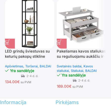
LED grindų šviestuvas su
Pakeliamas kavos staliukas
S
keturių pakopų stikline
su reguliuojamu aukščiu ir
s
lentyna ir reguliuojamu
dviem stalčiais (Pilka)
r
Apšvietimas
Toršerai
BALDAI
Svetainės baldai
Kavos
S
ryškumu
(
Yra sandėlyje
staliukai
Staliukai
BALDAI
b
Yra sandėlyje
134.00
€
su PVM
169.00
€
2
su PVM
Informacija
Pirkėjams