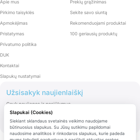
Apie mus
Prekių grąžinimas
Pirkimo taisyklės
Sekite savo siuntą
Apmokėjimas
Rekomenduojami produktai
Pristatymas
100 geriausių produktų
Privatumo politika
DUK
Kontaktai
Slapukų nustatymai
Užsisakyk naujienlaiškį
Gauk naujienas ir pasiūlymus
Slapukai (Cookies)
Siekiant sklandaus svetainės veikimo naudojame
būtinuosius slapukus. Su Jūsų sutikimu papildomai
naudosime analitikos ir rinkodaros slapukus, kurie padeda
mums tobulinti parduotuvę ir pasiūlyti aktualias prekes.