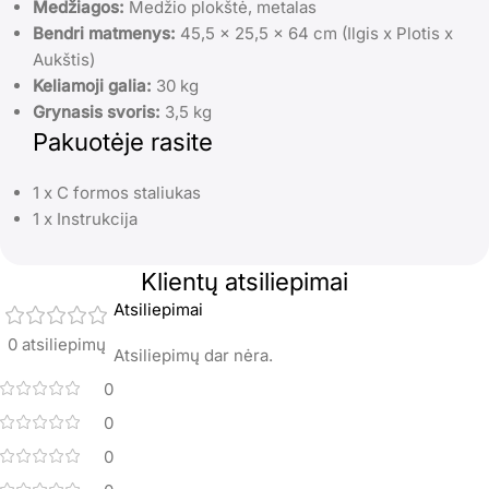
Medžiagos:
Medžio plokštė, metalas
Bendri matmenys:
45,5 x 25,5 x 64 cm (Ilgis x Plotis x
Aukštis)
Keliamoji galia:
30 kg
Grynasis svoris:
3,5 kg
Pakuotėje rasite
1 x C formos staliukas
1 x Instrukcija
Klientų atsiliepimai
Atsiliepimai
0 atsiliepimų
Atsiliepimų dar nėra.
0
0
0