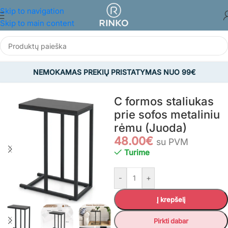
Skip to navigation
Skip to main content
NEMOKAMAS PREKIŲ PRISTATYMAS NUO 99€
Pradžia
/
BALDAI
/
Svetainės baldai
/
Staliukai
C formos staliukas
prie sofos metaliniu
rėmu (Juoda)
48.00
€
su PVM
Turime
-
+
Į krepšelį
Pirkti dabar