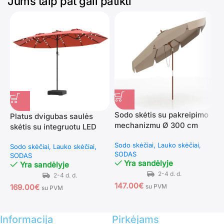
Jums taip pat gali patikti
Sodo skėtis su pakreipimo
Platus dvigubas saulės
T
mechanizmu Ø 300 cm
skėtis su integruotu LED
d
(Ruda)
apšvietimu (Oranžinė)
s
Sodo skėčiai
Lauko skėčiai
Sodo skėčiai
Lauko skėčiai
S
L
SODAS
SODAS
S
r
Yra sandėlyje
Yra sandėlyje
147.00
€
169.00
€
2
su PVM
su PVM
Informacija
Pirkėjams