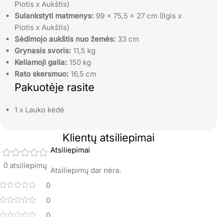
Plotis x Aukštis)
Sulankstyti matmenys:
99 x 75,5 x 27 cm (Ilgis x
Plotis x Aukštis)
Sėdimojo aukštis nuo žemės:
33 cm
Grynasis svoris:
11,5 kg
Keliamoji galia:
150 kg
Rato skersmuo:
16,5 cm
Pakuotėje rasite
1 x Lauko kėdė
Klientų atsiliepimai
Atsiliepimai
0 atsiliepimų
Atsiliepimų dar nėra.
0
0
0