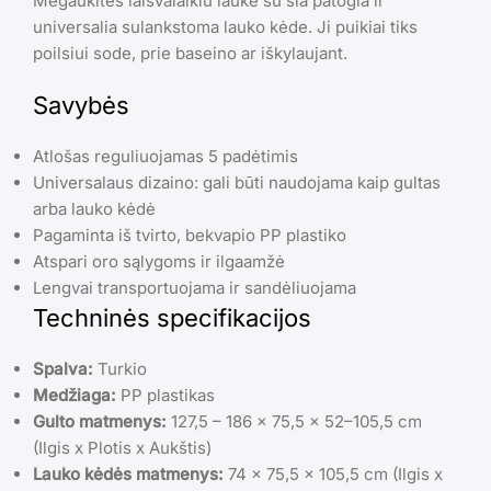
Mėgaukitės laisvalaikiu lauke su šia patogia ir
universalia sulankstoma lauko kėde. Ji puikiai tiks
poilsiui sode, prie baseino ar iškylaujant.
Savybės
Atlošas reguliuojamas 5 padėtimis
Universalaus dizaino: gali būti naudojama kaip gultas
arba lauko kėdė
Pagaminta iš tvirto, bekvapio PP plastiko
Atspari oro sąlygoms ir ilgaamžė
Lengvai transportuojama ir sandėliuojama
Techninės specifikacijos
Spalva:
Turkio
Medžiaga:
PP plastikas
Gulto matmenys:
127,5 – 186 x 75,5 x 52–105,5 cm
(Ilgis x Plotis x Aukštis)
Lauko kėdės matmenys:
74 x 75,5 x 105,5 cm (Ilgis x