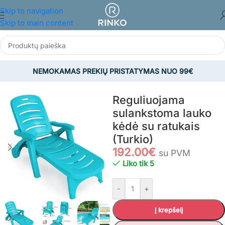
Skip to navigation
Skip to main content
NEMOKAMAS PREKIŲ PRISTATYMAS NUO 99€
Pradžia
/
SODAS
/
Gultai
Reguliuojama
sulankstoma lauko
kėdė su ratukais
(Turkio)
192.00
€
su PVM
Liko tik 5
-
+
Į krepšelį