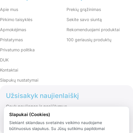
Apie mus
Prekių grąžinimas
Pirkimo taisyklės
Sekite savo siuntą
Apmokėjimas
Rekomenduojami produktai
Pristatymas
100 geriausių produktų
Privatumo politika
DUK
Kontaktai
Slapukų nustatymai
Užsisakyk naujienlaiškį
Gauk naujienas ir pasiūlymus
Slapukai (Cookies)
Siekiant sklandaus svetainės veikimo naudojame
būtinuosius slapukus. Su Jūsų sutikimu papildomai