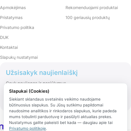
Apmokėjimas
Rekomenduojami produktai
Pristatymas
100 geriausių produktų
Privatumo politika
DUK
Kontaktai
Slapukų nustatymai
Užsisakyk naujienlaiškį
Gauk naujienas ir pasiūlymus
Slapukai (Cookies)
Siekiant sklandaus svetainės veikimo naudojame
būtinuosius slapukus. Su Jūsų sutikimu papildomai
naudosime analitikos ir rinkodaros slapukus, kurie padeda
mums tobulinti parduotuvę ir pasiūlyti aktualias prekes.
Nustatymus galite pakeisti bet kada — daugiau apie tai
Privatumo politikoje
.