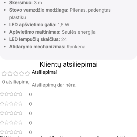
Skersmuo:
3 m
Stovo vamzdžio medžiaga:
Plienas, padengtas
plastiku
LED apšvietimo galia:
1,5 W
Apšvietimo maitinimas:
Saulės energija
LED lempučių skaičius:
24
Atidarymo mechanizmas:
Rankena
Klientų atsiliepimai
Atsiliepimai
0 atsiliepimų
Atsiliepimų dar nėra.
0
0
0
0
0