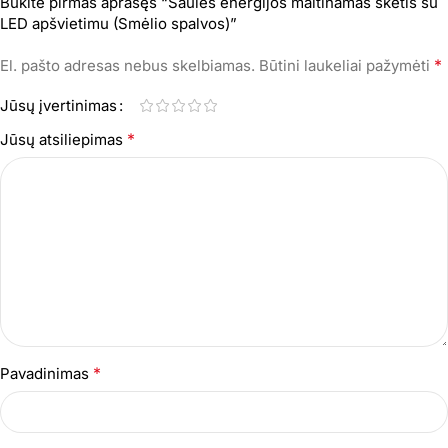
Būkite pirmas aprašęs “Saulės energijos maitinamas skėtis su
LED apšvietimu (Smėlio spalvos)”
*
El. pašto adresas nebus skelbiamas.
Būtini laukeliai pažymėti
Jūsų įvertinimas
*
Jūsų atsiliepimas
*
Pavadinimas