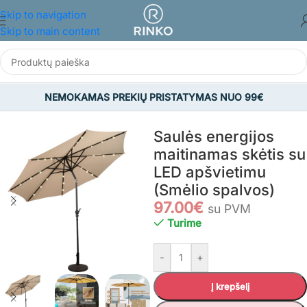
Skip to navigation
Skip to main content
NEMOKAMAS PREKIŲ PRISTATYMAS NUO 99€
Pradžia
/
SODAS
/
Sodo skėčiai
/
Lauko skėčiai
Saulės energijos
maitinamas skėtis su
LED apšvietimu
(Smėlio spalvos)
97.00
€
su PVM
Turime
-
+
Į krepšelį