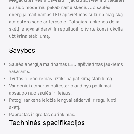
Mėgaukitės vėsiu pavėsiu ir jaukiu apšvietimu vakarais
su šiuo moderniu pakabinamu skėčiu. Jo saulės
energija maitinamas LED apšvietimas sukuria magišką
atmosferą sode ar terasoje. Patogios rankenos dėka
skėtį lengva atidaryti ir reguliuoti, o tvirta konstrukcija
užtikrina stabilumą.
Savybės
Saulės energija maitinamas LED apšvietimas jaukiems
vakarams.
Tvirtas plieno rėmas užtikrina patikimą stabilumą.
Vandeniui atsparus poliesterio audinys patikimai
apsaugo nuo saulės ir lietaus.
Patogi rankena leidžia lengvai atidaryti ir reguliuoti
skėtį.
Paprastas ir greitas surinkimas.
Techninės specifikacijos