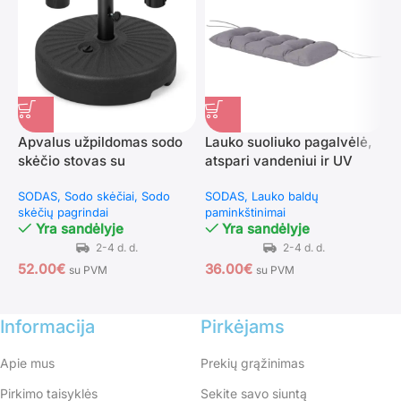
Apvalus užpildomas sodo
Lauko suoliuko pagalvėlė,
P
skėčio stovas su
atspari vandeniui ir UV
s
adapteriais Ø 38/48 mm
spinduliams, 105×46 cm,
u
SODAS
Sodo skėčiai
Sodo
SODAS
Lauko baldų
S
(Juoda)
12,5 cm storio, su tvirtinimo
skėčių pagrindai
paminkštinimai
s
dirželiais
Yra sandėlyje
Yra sandėlyje
52.00
€
36.00
€
4
su PVM
su PVM
Informacija
Pirkėjams
Apie mus
Prekių grąžinimas
Pirkimo taisyklės
Sekite savo siuntą