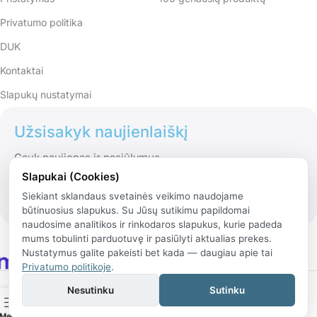
Privatumo politika
DUK
Kontaktai
Slapukų nustatymai
Užsisakyk naujienlaiškį
Gauk naujienas ir pasiūlymus
Slapukai (Cookies)
Siekiant sklandaus svetainės veikimo naudojame
būtinuosius slapukus. Su Jūsų sutikimu papildomai
naudosime analitikos ir rinkodaros slapukus, kurie padeda
mums tobulinti parduotuvę ir pasiūlyti aktualias prekes.
Nustatymus galite pakeisti bet kada — daugiau apie tai
Privatumo politikoje
.
© 2026 Rinko.lt
Nesutinku
Sutinku
Meniu
Krepšelis
Mano paskyra
Pagrindinis