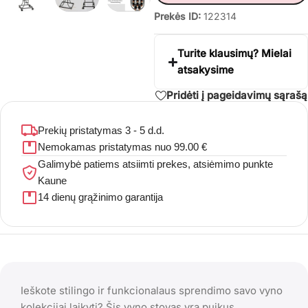
Prekės ID:
122314
Turite klausimų? Mielai
atsakysime
Pridėti į pageidavimų sąrašą
Prekių pristatymas 3 - 5 d.d.
Nemokamas pristatymas nuo 99.00 €
Galimybė patiems atsiimti prekes, atsiėmimo punkte
Kaune
14 dienų grąžinimo garantija
Ieškote stilingo ir funkcionalaus sprendimo savo vyno
kolekcijai laikyti? Šis vyno stovas yra puikus