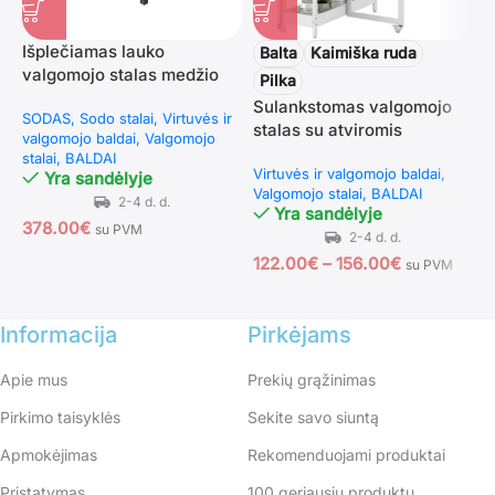
Išplečiamas lauko
V
Balta
Kaimiška ruda
valgomojo stalas medžio
k
Pilka
imitacijos stalviršiu
r
Sulankstomas valgomojo
SODAS
Sodo stalai
Virtuvės ir
V
(
stalas su atviromis
valgomojo baldai
Valgomojo
B
lentynomis
stalai
BALDAI
Virtuvės ir valgomojo baldai
Yra sandėlyje
Valgomojo stalai
BALDAI
1
Yra sandėlyje
378.00
€
su PVM
122.00
€
–
156.00
€
su PVM
Informacija
Pirkėjams
Apie mus
Prekių grąžinimas
Pirkimo taisyklės
Sekite savo siuntą
Apmokėjimas
Rekomenduojami produktai
Pristatymas
100 geriausių produktų