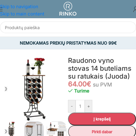
Skip to navigation
Skip to main content
NEMOKAMAS PREKIŲ PRISTATYMAS NUO 99€
Pradžia
/
BALDAI
/
Virtuvės ir valgomojo baldai
/
Vyno lentynos
Raudono vyno
stovas 14 buteliams
su ratukais (Juoda)
64.00
€
su PVM
Turime
-
+
Į krepšelį
Pirkti dabar