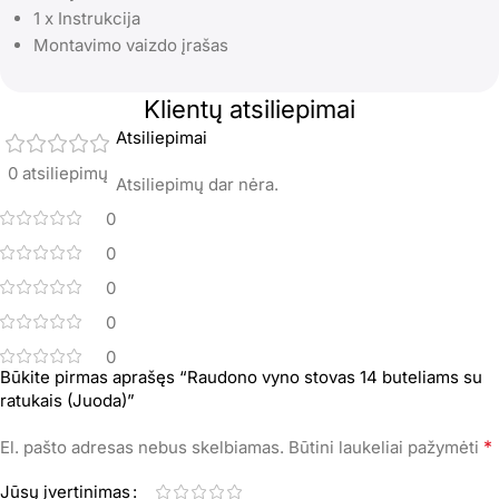
1 x Instrukcija
Montavimo vaizdo įrašas
Klientų atsiliepimai
Atsiliepimai
0 atsiliepimų
Atsiliepimų dar nėra.
0
0
0
0
0
Būkite pirmas aprašęs “Raudono vyno stovas 14 buteliams su
ratukais (Juoda)”
*
El. pašto adresas nebus skelbiamas.
Būtini laukeliai pažymėti
Jūsų įvertinimas