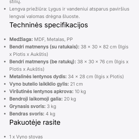
stilių.
Lengva priežiūra: Lygus ir vandeniui atsparus paviršius
lengvai valomas drėgna šluoste.
Techninės specifikacijos
Medžiaga:
MDF, Metalas, PP
Bendri matmenys (su ratukais):
38 x 30 x 82 cm (Ilgis
x Plotis x Aukštis)
Bendri matmenys (be ratukų):
38 x 30 x 76 cm (Ilgis x
Plotis x Aukštis)
Metalinės lentynos dydis:
34 x 28 cm (Ilgis x Plotis)
Vyno butelio laikiklio gylis:
21 cm
Viršutinės lentynos apkrova:
10 kg
Bendroji laikomoji galia:
20 kg
Grynasis svoris:
3 kg
Bendras svoris:
4 kg
Pakuotėje rasite
1 x Vyno stovas