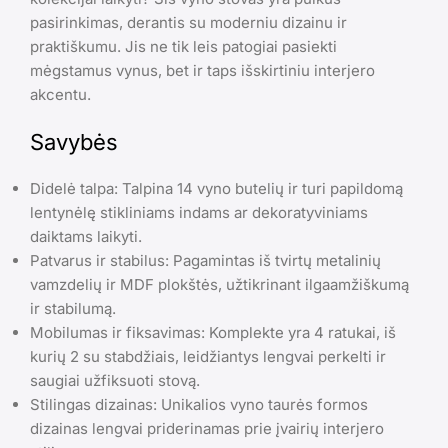
pasirinkimas, derantis su moderniu dizainu ir
praktiškumu. Jis ne tik leis patogiai pasiekti
mėgstamus vynus, bet ir taps išskirtiniu interjero
akcentu.
Savybės
Didelė talpa: Talpina 14 vyno butelių ir turi papildomą
lentynėlę stikliniams indams ar dekoratyviniams
daiktams laikyti.
Patvarus ir stabilus: Pagamintas iš tvirtų metalinių
vamzdelių ir MDF plokštės, užtikrinant ilgaamžiškumą
ir stabilumą.
Mobilumas ir fiksavimas: Komplekte yra 4 ratukai, iš
kurių 2 su stabdžiais, leidžiantys lengvai perkelti ir
saugiai užfiksuoti stovą.
Stilingas dizainas: Unikalios vyno taurės formos
dizainas lengvai priderinamas prie įvairių interjero