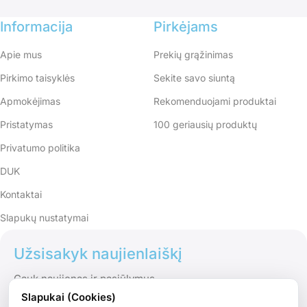
Informacija
Pirkėjams
Apie mus
Prekių grąžinimas
Pirkimo taisyklės
Sekite savo siuntą
Apmokėjimas
Rekomenduojami produktai
Pristatymas
100 geriausių produktų
Privatumo politika
DUK
Kontaktai
Slapukų nustatymai
Užsisakyk naujienlaiškį
Gauk naujienas ir pasiūlymus
Slapukai (Cookies)