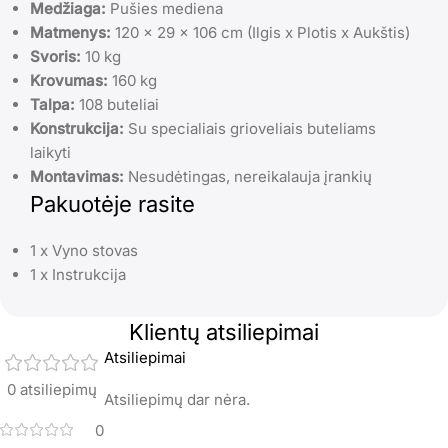
Medžiaga:
Pušies mediena
Matmenys:
120 x 29 x 106 cm (Ilgis x Plotis x Aukštis)
Svoris:
10 kg
Krovumas:
160 kg
Talpa:
108 buteliai
Konstrukcija:
Su specialiais grioveliais buteliams
laikyti
Montavimas:
Nesudėtingas, nereikalauja įrankių
Pakuotėje rasite
1 x Vyno stovas
1 x Instrukcija
Klientų atsiliepimai
Atsiliepimai
0 atsiliepimų
Atsiliepimų dar nėra.
0