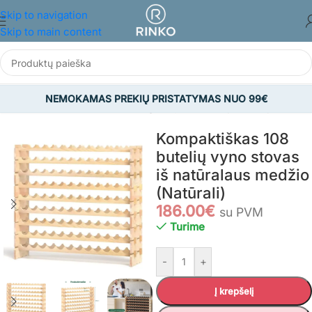
Skip to navigation
Skip to main content
NEMOKAMAS PREKIŲ PRISTATYMAS NUO 99€
Pradžia
/
BALDAI
/
Virtuvės ir valgomojo baldai
/
Vyno lentynos
Kompaktiškas 108
butelių vyno stovas
iš natūralaus medžio
(Natūrali)
186.00
€
su PVM
Turime
-
+
Į krepšelį