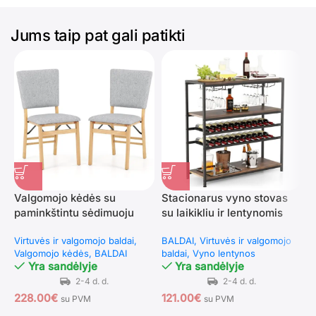
Jums taip pat gali patikti
Valgomojo kėdės su
Stacionarus vyno stovas
D
paminkštintu sėdimuoju
su laikikliu ir lentynomis
š
paviršiumi 2 vnt (Pilka)
(Rudyta ruda)
l
Virtuvės ir valgomojo baldai
BALDAI
Virtuvės ir valgomojo
V
(
Valgomojo kėdės
BALDAI
baldai
Vyno lentynos
Š
Yra sandėlyje
Yra sandėlyje
228.00
€
121.00
€
1
su PVM
su PVM