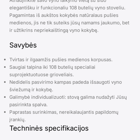
Atnaujinkite savo vyno laikymo vietą su šiuo
elegantišku ir funkcionaliu 108 butelių vyno stoveliu.
Pagamintas iš aukštos kokybės natūralaus pušies
medienos, jis ne tik suteiks jūsų namams jaukumo, bet
ir užtikrins nepriekaištingą vyno kokybę.
Savybės
Tvirtas ir ilgaamžis pušies medienos korpusas.
Saugiai talpina iki 108 butelių specialiai
suprojektuotuose grioveliais.
Nedidelis pasvirimo kampas padeda išsaugoti vyno
šviežumą ir kokybę.
Galimybė individualizuoti: stovą galima nudažyti Jūsų
pasirinkta spalva.
Paprastas surinkimas, nereikalaujantis papildomų
įrankių.
Techninės specifikacijos