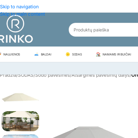
Skip to navigation
Skip to main content
NAUJIENOS
BALDAI
SODAS
NAMAMS IR BUIČIAI
Pradžia
/
SODAS
/
Sodo pavėsinės
/
Atsarginės pavėsinių dalys
/
Or