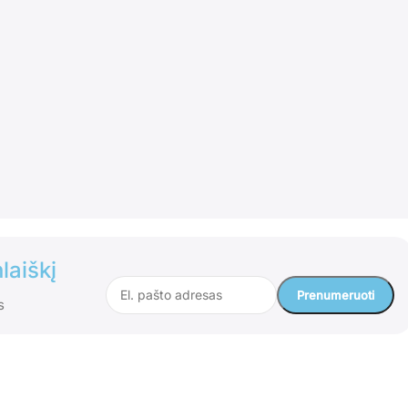
laiškį
s