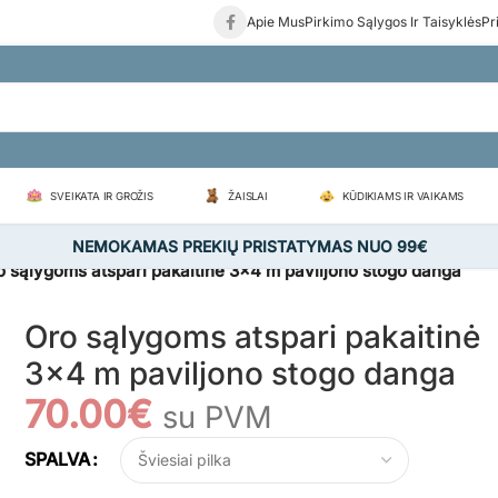
Apie Mus
Pirkimo Sąlygos Ir Taisyklės
Pr
SVEIKATA IR GROŽIS
ŽAISLAI
KŪDIKIAMS IR VAIKAMS
NEMOKAMAS PREKIŲ PRISTATYMAS NUO 99€
o sąlygoms atspari pakaitinė 3×4 m paviljono stogo danga
Oro sąlygoms atspari pakaitinė
3×4 m paviljono stogo danga
70.00
€
su PVM
SPALVA