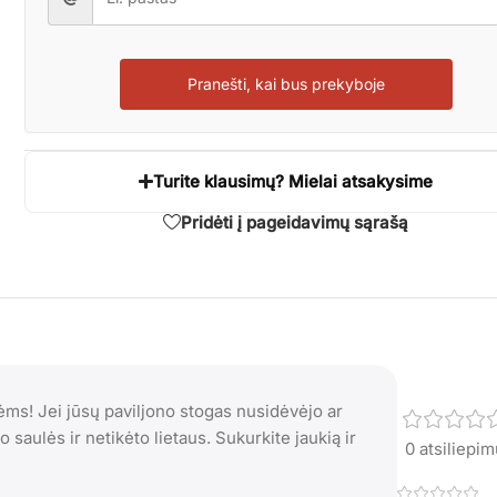
Pranešti, kai bus prekyboje
Turite klausimų? Mielai atsakysime
Pridėti į pageidavimų sąrašą
ėms! Jei jūsų paviljono stogas nusidėvėjo ar
 saulės ir netikėto lietaus. Sukurkite jaukią ir
0 atsiliepi