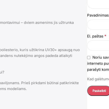
Pavadinima
m montavimui – dviem asmenims jis užtrunka
*
El. paštas
oliesterio, kuris užtikrina UV30+ apsaugą nuo
r vandens nutekėjimo angos padeda atlaikyti
Noriu sav
interneto pus
parašyti kom
ui?
Kad galėtumė
paviljonams. Prieš pirkdami būtinai patikrinkite
kiems modeliams.