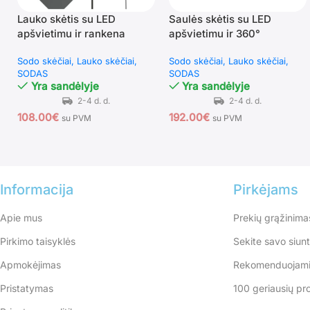
Lauko skėtis su LED
Saulės skėtis su LED
apšvietimu ir rankena
apšvietimu ir 360°
(Pilka)
pasukimu 300 cm (Pilka)
Sodo skėčiai
Lauko skėčiai
Sodo skėčiai
Lauko skėčiai
SODAS
SODAS
Yra sandėlyje
Yra sandėlyje
108.00
€
192.00
€
su PVM
su PVM
Informacija
Pirkėjams
Apie mus
Prekių grąžinima
Pirkimo taisyklės
Sekite savo siun
Apmokėjimas
Rekomenduojami
Pristatymas
100 geriausių pr