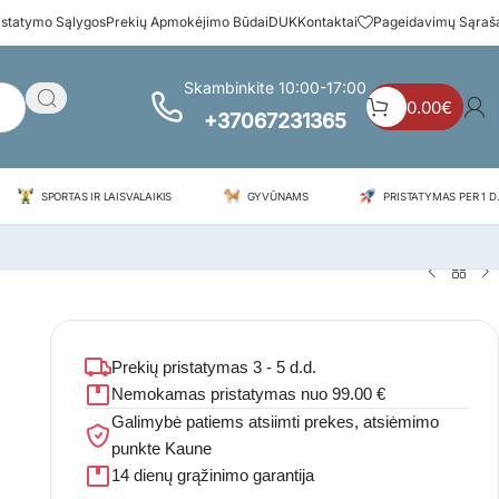
istatymo Sąlygos
Prekių Apmokėjimo Būdai
DUK
Kontaktai
Pageidavimų Sąraš
Skambinkite 10:00-17:00
0.00
€
+37067231365
SPORTAS IR LAISVALAIKIS
GYVŪNAMS
PRISTATYMAS PER 1 D.
Prekių pristatymas 3 - 5 d.d.
Nemokamas pristatymas nuo 99.00 €
Galimybė patiems atsiimti prekes, atsiėmimo
punkte Kaune
14 dienų grąžinimo garantija