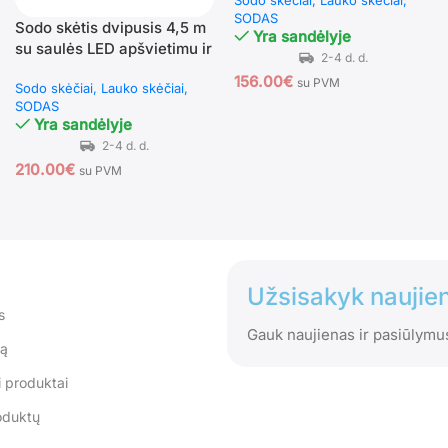
SODAS
Sodo skėtis dvipusis 4,5 m
Yra sandėlyje
su saulės LED apšvietimu ir
rankenėle (Chaki)
156.00
€
su PVM
Sodo skėčiai
Lauko skėčiai
SODAS
Yra sandėlyje
210.00
€
su PVM
Užsisakyk naujien
s
Gauk naujienas ir pasiūlymu
tą
 produktai
oduktų