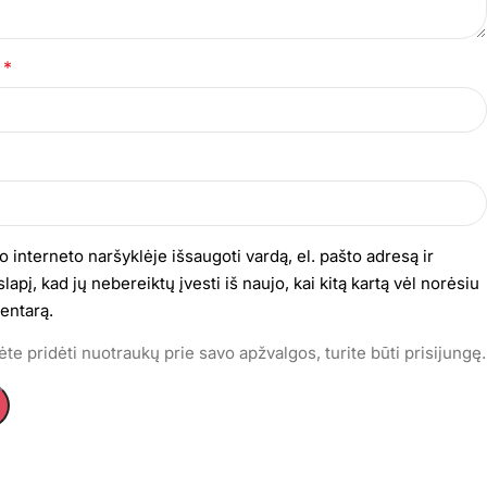
*
s
o interneto naršyklėje išsaugoti vardą, el. pašto adresą ir
lapį, kad jų nebereiktų įvesti iš naujo, kai kitą kartą vėl norėsiu
entarą.
te pridėti nuotraukų prie savo apžvalgos, turite būti prisijungę.