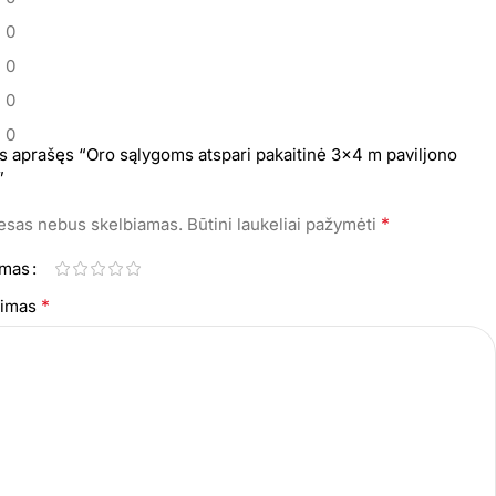
0
0
0
0
s aprašęs “Oro sąlygoms atspari pakaitinė 3×4 m paviljono
”
*
resas nebus skelbiamas.
Būtini laukeliai pažymėti
imas
*
epimas