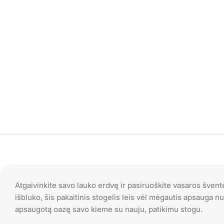
Atgaivinkite savo lauko erdvę ir pasiruoškite vasaros švent
išbluko, šis pakaitinis stogelis leis vėl mėgautis apsauga nuo
apsaugotą oazę savo kieme su nauju, patikimu stogu.