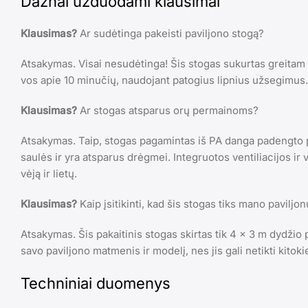
Dažnai užduodami klausimai
Klausimas?
Ar sudėtinga pakeisti paviljono stogą?
Atsakymas. Visai nesudėtinga! Šis stogas sukurtas greita
vos apie 10 minučių, naudojant patogius lipnius užsegimus.
Klausimas?
Ar stogas atsparus orų permainoms?
Atsakymas. Taip, stogas pagamintas iš PA danga padengto p
saulės ir yra atsparus drėgmei. Integruotos ventiliacijos i
vėją ir lietų.
Klausimas?
Kaip įsitikinti, kad šis stogas tiks mano paviljon
Atsakymas. Šis pakaitinis stogas skirtas tik 4 x 3 m dydžio 
savo paviljono matmenis ir modelį, nes jis gali netikti kito
Techniniai duomenys