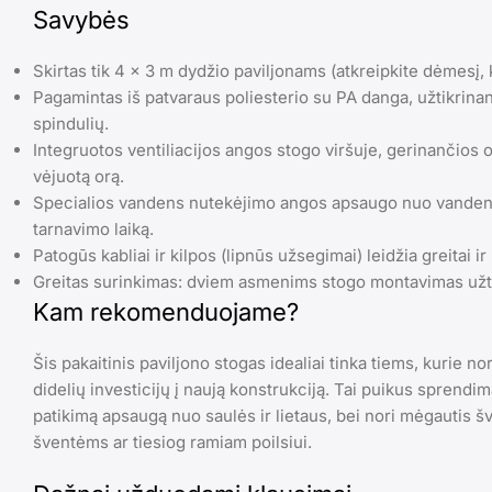
Savybės
Skirtas tik 4 x 3 m dydžio paviljonams (atkreipkite dėmesį, 
Pagamintas iš patvaraus poliesterio su PA danga, užtikri
spindulių.
Integruotos ventiliacijos angos stogo viršuje, gerinančios o
vėjuotą orą.
Specialios vandens nutekėjimo angos apsaugo nuo vandens 
tarnavimo laiką.
Patogūs kabliai ir kilpos (lipnūs užsegimai) leidžia greitai ir 
Greitas surinkimas: dviem asmenims stogo montavimas užtr
Kam rekomenduojame?
Šis pakaitinis paviljono stogas idealiai tinka tiems, kurie no
didelių investicijų į naują konstrukciją. Tai puikus sprendi
patikimą apsaugą nuo saulės ir lietaus, bei nori mėgautis š
šventėms ar tiesiog ramiam poilsiui.