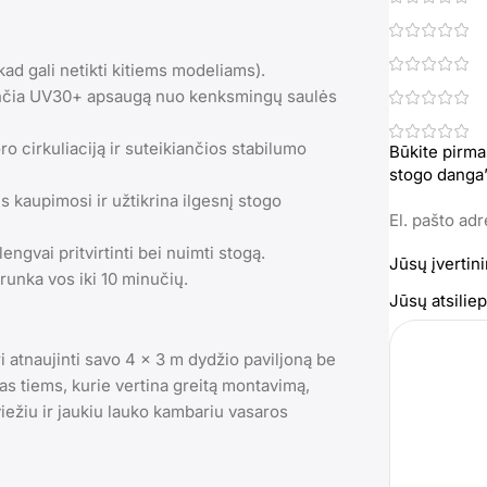
kad gali netikti kitiems modeliams).
nančia UV30+ apsaugą nuo kenksmingų saulės
ro cirkuliaciją ir suteikiančios stabilumo
Būkite pirma
stogo danga
kaupimosi ir užtikrina ilgesnį stogo
El. pašto ad
lengvai pritvirtinti bei nuimti stogą.
Jūsų įvertin
unka vos iki 10 minučių.
Jūsų atsili
ri atnaujinti savo 4 x 3 m dydžio paviljoną be
mas tiems, kurie vertina greitą montavimą,
viežiu ir jaukiu lauko kambariu vasaros