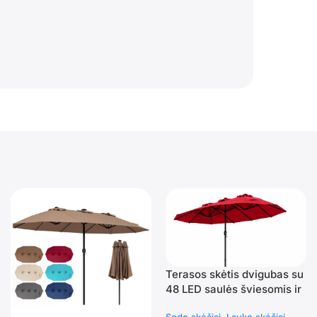
Terasos skėtis dvigubas su
48 LED saulės šviesomis ir
kurbeliu (Vyno raudona)
Sodo skėčiai
Lauko skėčiai