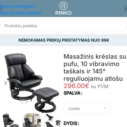
Skip to navigation
Skip to main content
NEMOKAMAS PREKIŲ PRISTATYMAS NUO 99€
Pradžia
/
BALDAI
/
Svetainės baldai
/
Atpalaiduojantys foteliai
Masažinis krėslas su
pufu, 10 vibravimo
taškais ir 145°
reguliuojamu atlošu
296.00
€
su PVM
SPALVA
DYDIS