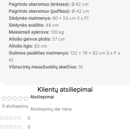
Pagrindo skersmuo (krėslas):
Ø 62 cm
Pagrindo skersmuo (pufikas):
Ø 42 cm
Sėdynės matmenys:
60 x 53 cm (I x P)
Sėdynės aukštis:
48 cm
Maksimali apkrova:
120 kg
Atlošo galvos plotis:
57 cm
Atlošo ilgis:
83 cm
Gulimos padėties matmenys:
122 x 79 x 82 cm (I x P x
A)
Vibracinių masažuoklių skaičius:
10
Klientų atsiliepimai
Atsiliepimai
0 atsiliepimų
Atsiliepimų dar nėra.
0
0