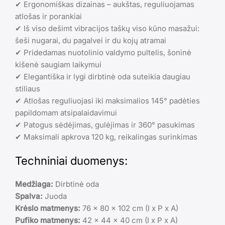
✔ Ergonomiškas dizainas – aukštas, reguliuojamas
atlošas ir porankiai
✔ Iš viso dešimt vibracijos taškų viso kūno masažui:
šeši nugarai, du pagalvei ir du kojų atramai
✔ Pridedamas nuotolinio valdymo pultelis, šoninė
kišenė saugiam laikymui
✔ Elegantiška ir lygi dirbtinė oda suteikia daugiau
stiliaus
✔ Atlošas reguliuojasi iki maksimalios 145° padėties
papildomam atsipalaidavimui
✔ Patogus sėdėjimas, gulėjimas ir 360° pasukimas
✔ Maksimali apkrova 120 kg, reikalingas surinkimas
Techniniai duomenys:
Medžiaga:
Dirbtinė oda
Spalva:
Juoda
Krėslo matmenys:
76 x 80 x 102 cm (I x P x A)
Pufiko matmenys:
42 x 44 x 40 cm (I x P x A)