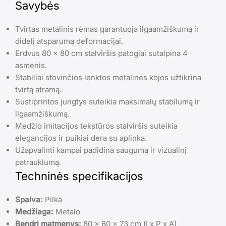
Savybės
Tvirtas metalinis rėmas garantuoja ilgaamžiškumą ir
didelį atsparumą deformacijai.
Erdvus 80 x 80 cm stalviršis patogiai sutalpina 4
asmenis.
Stabiliai stovinčios lenktos metalinės kojos užtikrina
tvirtą atramą.
Sustiprintos jungtys suteikia maksimalų stabilumą ir
ilgaamžiškumą.
Medžio imitacijos tekstūros stalviršis suteikia
elegancijos ir puikiai dera su aplinka.
Užapvalinti kampai padidina saugumą ir vizualinį
patrauklumą.
Techninės specifikacijos
Spalva:
Pilka
Medžiaga:
Metalo
Bendri matmenys:
80 x 80 x 73 cm (I x P x A)