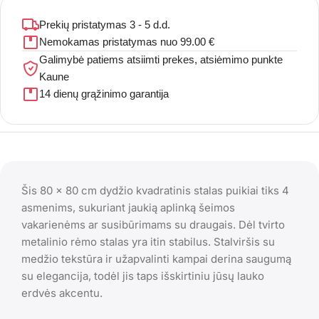
Prekių pristatymas 3 - 5 d.d.
Nemokamas pristatymas nuo 99.00 €
Galimybė patiems atsiimti prekes, atsiėmimo punkte
Kaune
14 dienų grąžinimo garantija
Šis 80 x 80 cm dydžio kvadratinis stalas puikiai tiks 4
asmenims, sukuriant jaukią aplinką šeimos
vakarienėms ar susibūrimams su draugais. Dėl tvirto
metalinio rėmo stalas yra itin stabilus. Stalviršis su
medžio tekstūra ir užapvalinti kampai derina saugumą
su elegancija, todėl jis taps išskirtiniu jūsų lauko
erdvės akcentu.