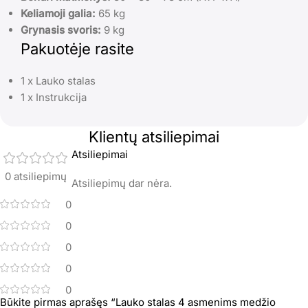
Keliamoji galia:
65 kg
Grynasis svoris:
9 kg
Pakuotėje rasite
1 x Lauko stalas
1 x Instrukcija
Klientų atsiliepimai
Atsiliepimai
0 atsiliepimų
Atsiliepimų dar nėra.
0
0
0
0
0
Būkite pirmas aprašęs “Lauko stalas 4 asmenims medžio