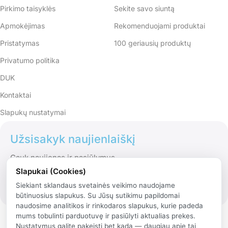
Pirkimo taisyklės
Sekite savo siuntą
Apmokėjimas
Rekomenduojami produktai
Pristatymas
100 geriausių produktų
Privatumo politika
DUK
Kontaktai
Slapukų nustatymai
Užsisakyk naujienlaiškį
Gauk naujienas ir pasiūlymus
Slapukai (Cookies)
Siekiant sklandaus svetainės veikimo naudojame
būtinuosius slapukus. Su Jūsų sutikimu papildomai
naudosime analitikos ir rinkodaros slapukus, kurie padeda
mums tobulinti parduotuvę ir pasiūlyti aktualias prekes.
Nustatymus galite pakeisti bet kada — daugiau apie tai