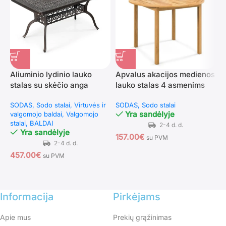
Aliuminio lydinio lauko
Apvalus akacijos medienos
S
stalas su skėčio anga
lauko stalas 4 asmenims
1
(Bronzinė)
(Natūrali)
(
SODAS
Sodo stalai
Virtuvės ir
SODAS
Sodo stalai
S
Yra sandėlyje
valgomojo baldai
Valgomojo
K
stalai
BALDAI
K
Yra sandėlyje
s
157.00
€
su PVM
457.00
€
su PVM
8
Informacija
Pirkėjams
Apie mus
Prekių grąžinimas