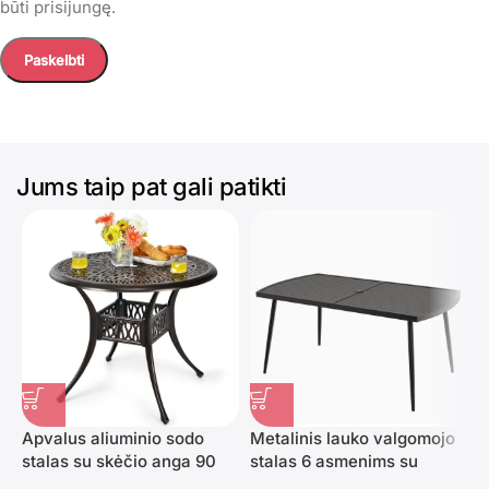
būti prisijungę.
Jums taip pat gali patikti
Apvalus aliuminio sodo
Metalinis lauko valgomojo
V
stalas su skėčio anga 90
stalas 6 asmenims su
i
cm (Vario raudona)
skėčio anga (Juoda)