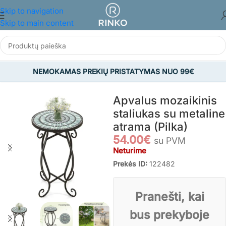
Skip to navigation
Skip to main content
NEMOKAMAS PREKIŲ PRISTATYMAS NUO 99€
Pradžia
/
SODAS
/
Sodo stalai
Apvalus mozaikinis
staliukas su metaline
atrama (Pilka)
54.00
€
su PVM
Neturime
Prekės ID:
122482
Pranešti, kai
bus prekyboje