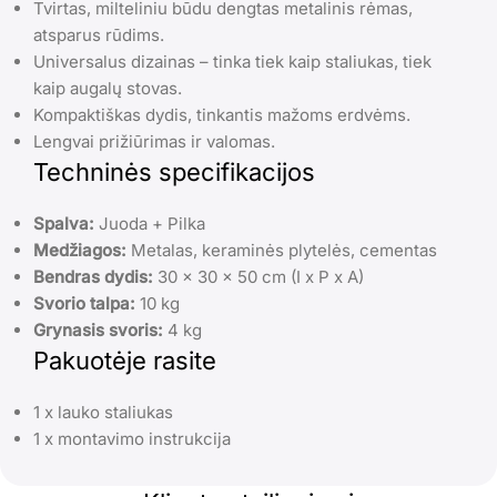
Tvirtas, milteliniu būdu dengtas metalinis rėmas,
atsparus rūdims.
Universalus dizainas – tinka tiek kaip staliukas, tiek
kaip augalų stovas.
Kompaktiškas dydis, tinkantis mažoms erdvėms.
Lengvai prižiūrimas ir valomas.
Techninės specifikacijos
Spalva:
Juoda + Pilka
Medžiagos:
Metalas, keraminės plytelės, cementas
Bendras dydis:
30 x 30 x 50 cm (I x P x A)
Svorio talpa:
10 kg
Grynasis svoris:
4 kg
Pakuotėje rasite
1 x lauko staliukas
1 x montavimo instrukcija