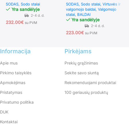
SODAS
Sodo stalai
SODAS
Sodo stalai
Virtuvės ir
S
Yra sandėlyje
valgomojo baldai
Valgomojo
s
stalai
BALDAI
S
Yra sandėlyje
232.00
€
su PVM
223.00
€
1
su PVM
Informacija
Pirkėjams
Apie mus
Prekių grąžinimas
Pirkimo taisyklės
Sekite savo siuntą
Apmokėjimas
Rekomenduojami produktai
Pristatymas
100 geriausių produktų
Privatumo politika
DUK
Kontaktai