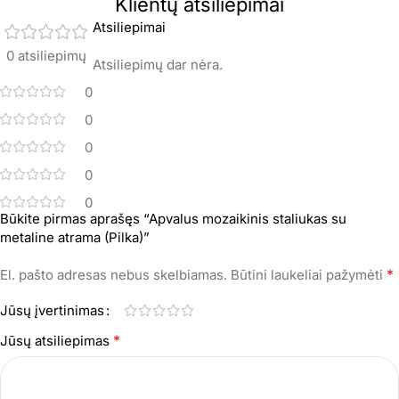
Klientų atsiliepimai
Atsiliepimai
0 atsiliepimų
Atsiliepimų dar nėra.
0
0
0
0
0
Būkite pirmas aprašęs “Apvalus mozaikinis staliukas su
metaline atrama (Pilka)”
*
El. pašto adresas nebus skelbiamas.
Būtini laukeliai pažymėti
Jūsų įvertinimas
*
Jūsų atsiliepimas