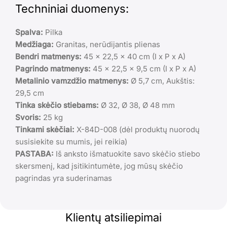
Techniniai duomenys:
Spalva:
Pilka
Medžiaga:
Granitas, nerūdijantis plienas
Bendri matmenys:
45 x 22,5 x 40 cm (I x P x A)
Pagrindo matmenys:
45 x 22,5 x 9,5 cm (I x P x A)
Metalinio vamzdžio matmenys:
Ø 5,7 cm, Aukštis:
29,5 cm
Tinka skėčio stiebams:
Ø 32, Ø 38, Ø 48 mm
Svoris:
25 kg
Tinkami skėčiai:
X-84D-008 (dėl produktų nuorodų
susisiekite su mumis, jei reikia)
PASTABA:
Iš anksto išmatuokite savo skėčio stiebo
skersmenį, kad įsitikintumėte, jog mūsų skėčio
pagrindas yra suderinamas
Klientų atsiliepimai