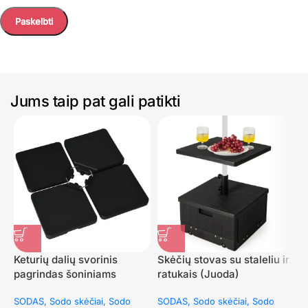
Jums taip pat gali patikti
Keturių dalių svorinis
Skėčių stovas su staleliu ir
T
pagrindas šoniniams
ratukais (Juoda)
r
skėčiams, užpildomas
v
SODAS
Sodo skėčiai
Sodo
SODAS
Sodo skėčiai
Sodo
S
vandeniu ir smėliu