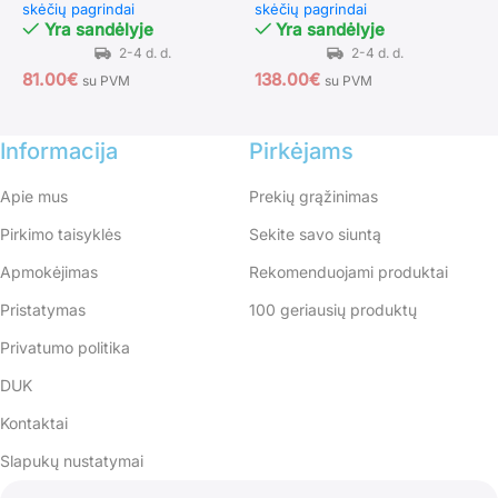
skėčių pagrindai
skėčių pagrindai
s
Yra sandėlyje
Yra sandėlyje
81.00
€
138.00
€
7
su PVM
su PVM
Informacija
Pirkėjams
Apie mus
Prekių grąžinimas
Pirkimo taisyklės
Sekite savo siuntą
Apmokėjimas
Rekomenduojami produktai
Pristatymas
100 geriausių produktų
Privatumo politika
DUK
Kontaktai
Slapukų nustatymai