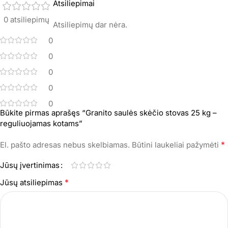
Atsiliepimai
0 atsiliepimų
Atsiliepimų dar nėra.
0
0
0
0
0
Būkite pirmas aprašęs “Granito saulės skėčio stovas 25 kg –
reguliuojamas kotams”
*
El. pašto adresas nebus skelbiamas.
Būtini laukeliai pažymėti
Jūsų įvertinimas
*
Jūsų atsiliepimas