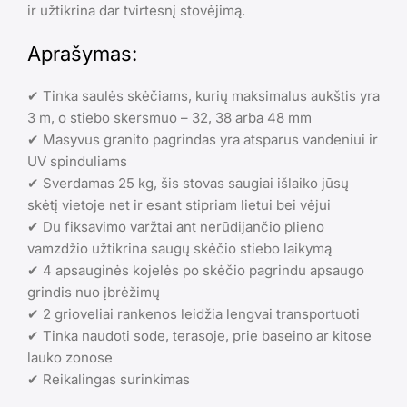
ir užtikrina dar tvirtesnį stovėjimą.
Aprašymas:
✔ Tinka saulės skėčiams, kurių maksimalus aukštis yra
3 m, o stiebo skersmuo – 32, 38 arba 48 mm
✔ Masyvus granito pagrindas yra atsparus vandeniui ir
UV spinduliams
✔ Sverdamas 25 kg, šis stovas saugiai išlaiko jūsų
skėtį vietoje net ir esant stipriam lietui bei vėjui
✔ Du fiksavimo varžtai ant nerūdijančio plieno
vamzdžio užtikrina saugų skėčio stiebo laikymą
✔ 4 apsauginės kojelės po skėčio pagrindu apsaugo
grindis nuo įbrėžimų
✔ 2 grioveliai rankenos leidžia lengvai transportuoti
✔ Tinka naudoti sode, terasoje, prie baseino ar kitose
lauko zonose
✔ Reikalingas surinkimas