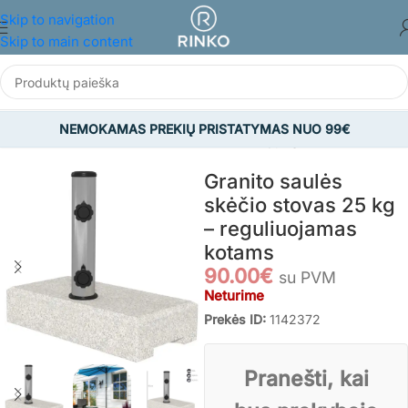
Skip to navigation
Skip to main content
NEMOKAMAS PREKIŲ PRISTATYMAS NUO 99€
Pradžia
/
SODAS
/
Sodo skėčiai
/
Sodo skėčių pagrindai
Granito saulės
skėčio stovas 25 kg
– reguliuojamas
kotams
90.00
€
su PVM
Neturime
Prekės ID:
1142372
Pranešti, kai