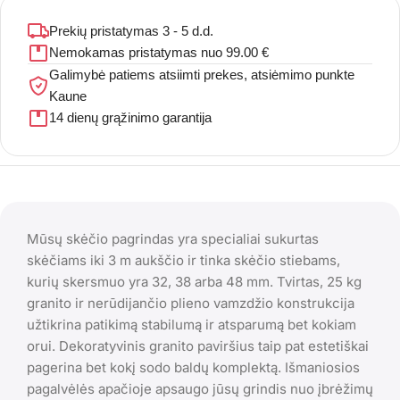
Prekių pristatymas 3 - 5 d.d.
Nemokamas pristatymas nuo 99.00 €
Galimybė patiems atsiimti prekes, atsiėmimo punkte
Kaune
14 dienų grąžinimo garantija
Mūsų skėčio pagrindas yra specialiai sukurtas
skėčiams iki 3 m aukščio ir tinka skėčio stiebams,
kurių skersmuo yra 32, 38 arba 48 mm. Tvirtas, 25 kg
granito ir nerūdijančio plieno vamzdžio konstrukcija
užtikrina patikimą stabilumą ir atsparumą bet kokiam
orui. Dekoratyvinis granito paviršius taip pat estetiškai
pagerina bet kokį sodo baldų komplektą. Išmaniosios
pagalvėlės apačioje apsaugo jūsų grindis nuo įbrėžimų