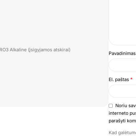
O3 Alkaline (įsigyjamos atskirai)
Pavadinima
*
El. paštas
Noriu sav
interneto pus
parašyti kom
Kad galėtumė