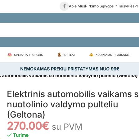
Apie Mus
Pirkimo Sąlygos Ir Taisyklės
Pr
SVEIKATA IR GROŽIS
ŽAISLAI
KŪDIKIAMS IR VAIKAMS
NEMOKAMAS PREKIŲ PRISTATYMAS NUO 99€
is automobilis vaikams su nuotolinio valdymo pulteliu (Geltona)
Elektrinis automobilis vaikams 
nuotolinio valdymo pulteliu
(Geltona)
270.00
€
su PVM
Turime