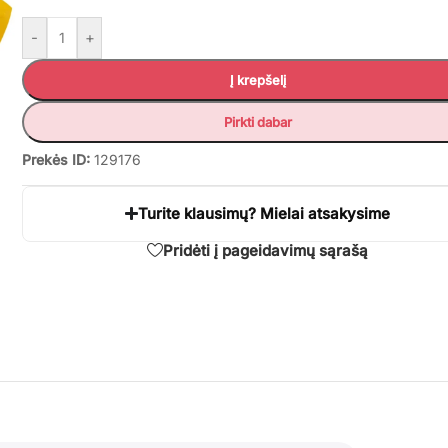
-
+
Į krepšelį
Pirkti dabar
Prekės ID:
129176
Turite klausimų? Mielai atsakysime
Pridėti į pageidavimų sąrašą