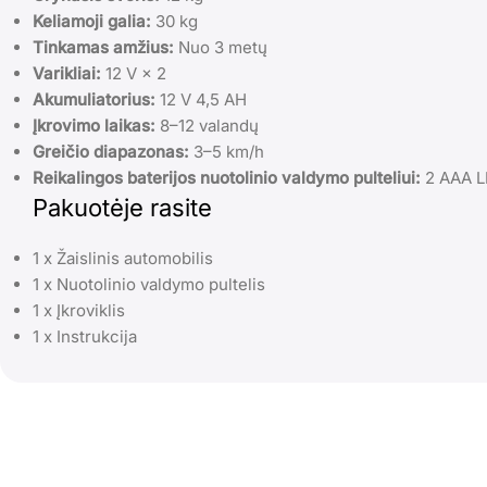
Keliamoji galia:
30 kg
Tinkamas amžius:
Nuo 3 metų
Varikliai:
12 V × 2
Akumuliatorius:
12 V 4,5 AH
Įkrovimo laikas:
8–12 valandų
Greičio diapazonas:
3–5 km/h
Reikalingos baterijos nuotolinio valdymo pulteliui:
2 AAA LR
Pakuotėje rasite
1 x Žaislinis automobilis
1 x Nuotolinio valdymo pultelis
1 x Įkroviklis
1 x Instrukcija