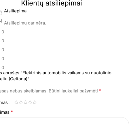
Klientų atsiliepimai
Atsiliepimai
mų
Atsiliepimų dar nėra.
0
0
0
0
0
s aprašęs “Elektrinis automobilis vaikams su nuotolinio
eliu (Geltona)”
*
resas nebus skelbiamas.
Būtini laukeliai pažymėti
imas
*
epimas