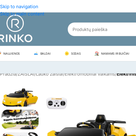
Skip to navigation
Skip to main content
NAUJIENOS
BALDAI
SODAS
NAMAMS IR BUIČIAI
Pradžia
/
ŽAISLAI
/
Lauko žaislai
/
Elektromobiliai vaikams
/
Elektrin