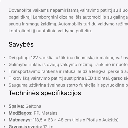
Dovanokite vaikams nepamirštamą vairavimo patirtį su šiuo 
pagal tikrąjį Lamborghini dizainą, šis automobilis su galingai
saugų ir smagų žaidimą. Automobilis turi du valdymo režimus: 
kontroliuoti jį nuotolinio valdymo pulteliu.
Savybės
Dvi galingi 12V varikliai užtikrina dinamišką ir malonų važia
Galimybė rinktis iš dviejų valdymo režimų: rankinio ir nuoto
Transportavimo rankena ir ratukai leidžia lengvai perkelti a
Tikrovišką vairavimo patirtį sustiprina LED žibintai, garso sig
Saugumą užtikrina švelnaus starto funkcija ir spyruoklinė 
Techninės specifikacijos
Spalva:
Geltona
Medžiagos:
PP, Metalas
Matmenys:
118,5 x 63 x 48 cm (Ilgis x Plotis x Aukštis)
Grynasis svoris:
12 kg