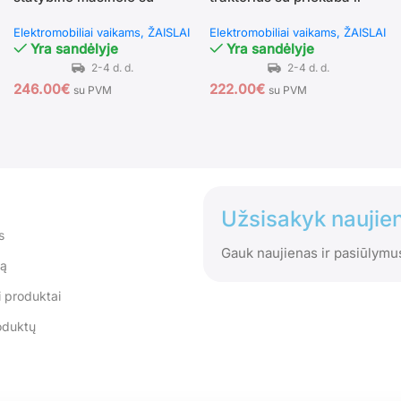
nuotolinio valdymo pultu ir
nuotoliniu pulteliu (Juoda)
Elektromobiliai vaikams
ŽAISLAI
Elektromobiliai vaikams
ŽAISLAI
Bluetooth muzikos funkcija
Yra sandėlyje
Yra sandėlyje
246.00
€
222.00
€
su PVM
su PVM
Užsisakyk naujien
s
Gauk naujienas ir pasiūlymu
tą
 produktai
oduktų