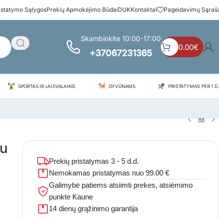
istatymo Sąlygos
Prekių Apmokėjimo Būdai
DUK
Kontaktai
Pageidavimų Sąraš
Skambinkite 10:00-17:00
0.00
€
+37067231365
SPORTAS IR LAISVALAIKIS
GYVŪNAMS
PRISTATYMAS PER 1 D.
su
Prekių pristatymas 3 - 5 d.d.
Nemokamas pristatymas nuo 99.00 €
Galimybė patiems atsiimti prekes, atsiėmimo
punkte Kaune
14 dienų grąžinimo garantija