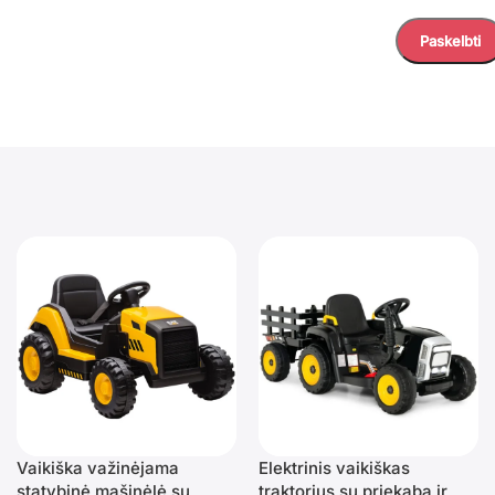
Vaikiška važinėjama
Elektrinis vaikiškas
statybinė mašinėlė su
traktorius su priekaba ir