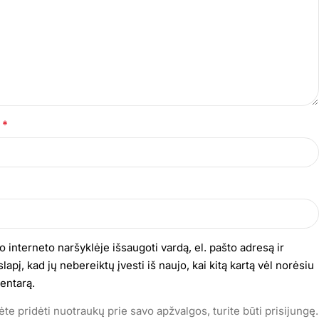
*
s
o interneto naršyklėje išsaugoti vardą, el. pašto adresą ir
lapį, kad jų nebereiktų įvesti iš naujo, kai kitą kartą vėl norėsiu
entarą.
te pridėti nuotraukų prie savo apžvalgos, turite būti prisijungę.