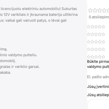
licencijuotu elektriniu automobiliu! Sukurtas
s 12V varikliais ir įkraunama baterija užtikrina
0 atsiliepi
vaikai gali vairuoti patys, o tėvai gali
vimą.
linio valdymo pulteliu.
utomobilį.
Būkite pirma
nalas ir variklio garsai.
valdymo pult
pakaba.
El. pašto ad
Jūsų įvertin
Jūsų atsili