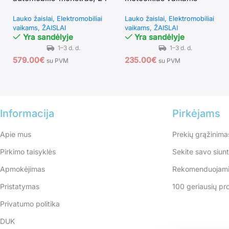
V, dvivietis
Lauko žaislai
Elektromobiliai
Lauko žaislai
Elektromobiliai
vaikams
ŽAISLAI
vaikams
ŽAISLAI
Yra sandėlyje
Yra sandėlyje
579.00
€
235.00
€
su PVM
su PVM
Informacija
Pirkėjams
Apie mus
Prekių grąžinima
Pirkimo taisyklės
Sekite savo siun
Apmokėjimas
Rekomenduojami
Pristatymas
100 geriausių pr
Privatumo politika
DUK