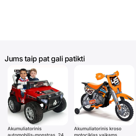
Jums taip pat gali patikti
Akumuliatorinis
Akumuliatorinis kroso
automobilis-monstras, 24
motociklas vaikams