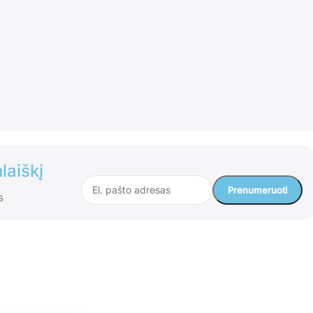
laiškį
s