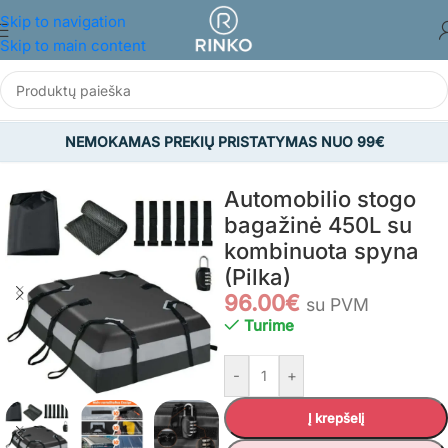
Skip to navigation
Skip to main content
NEMOKAMAS PREKIŲ PRISTATYMAS NUO 99€
Pradžia
/
NAMAMS IR BUIČIAI
/
Viskas automobiliams
Automobilio stogo
bagažinė 450L su
kombinuota spyna
(Pilka)
96.00
€
su PVM
Turime
-
+
Į krepšelį