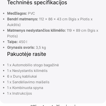
Techninės specifikacijos
Medžiagos:
PVC
Bendri matmenys:
112 x 86 x 43 cm (Ilgis x Plotis x
Aukštis)
Matmenys neslystančios kilimėlio:
119 x 89 cm (Ilgis x
Plotis)
Talpa:
450 l
Grynasis svoris:
3,5 kg
Pakuotėje rasite
1 x Automobilio stogo bagažinė
1 x Neslystantis kilimėlis
6 x Durų kabliukai
1 x Sandėliavimo maišelis
1 x Kombinuota spyna
1 x Instrukcijos