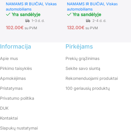
NAMAMS IR BUIČIAI
Viskas
NAMAMS IR BUIČIAI
Viskas
N
(Geltona)
automobiliams
automobiliams
a
Yra sandėlyje
Yra sandėlyje
102.00
€
132.00
€
1
su PVM
su PVM
Informacija
Pirkėjams
Apie mus
Prekių grąžinimas
Pirkimo taisyklės
Sekite savo siuntą
Apmokėjimas
Rekomenduojami produktai
Pristatymas
100 geriausių produktų
Privatumo politika
DUK
Kontaktai
Slapukų nustatymai