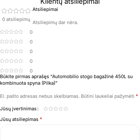
Klientų atsiliepimai
Atsiliepimai
0 atsiliepimų
Atsiliepimų dar nėra.
0
0
0
0
0
Būkite pirmas aprašęs “Automobilio stogo bagažinė 450L su
kombinuota spyna (Pilka)”
*
El. pašto adresas nebus skelbiamas.
Būtini laukeliai pažymėti
Jūsų įvertinimas
*
Jūsų atsiliepimas