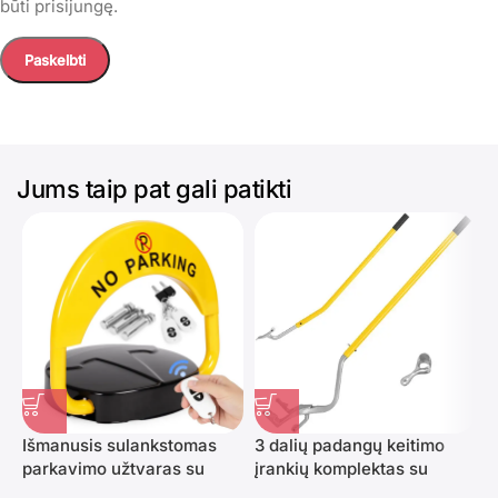
būti prisijungę.
Jums taip pat gali patikti
Išmanusis sulankstomas
3 dalių padangų keitimo
A
parkavimo užtvaras su
įrankių komplektas su
b
signalizacija
užspaudimo laikikliu
t