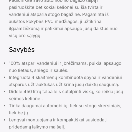
Padidinkite savo automobilio bagažo talpą ir
pasiruoškite bet kokiai kelionei su šia tvirta ir
vandeniui atsparia stogo bagažine. Pagaminta iš
aukštos kokybės PVC medžiagos, ji užtikrina
ilgaamžiškumą ir patikimai apsaugo jūsų daiktus nuo
visų oro sąlygų.
Savybės
100% atspari vandeniui ir įbrėžimams, puikiai apsaugo
nuo lietaus, sniego ir saulės.
Integruota 4 skaitmenų kombinuota spyna ir vandeniui
atsparus užtrauktukas užtikrina jūsų daiktų saugumą.
Didelė 450 litrų talpa leis sutalpinti viską, ko reikia jūsų
šeimos kelionei.
Tinka daugumai automobilių, tiek su stogo skersiniais,
tiek be jų.
Lengvai montuojama ir kompaktiškai susideda į
pridedamą laikymo maišelį.