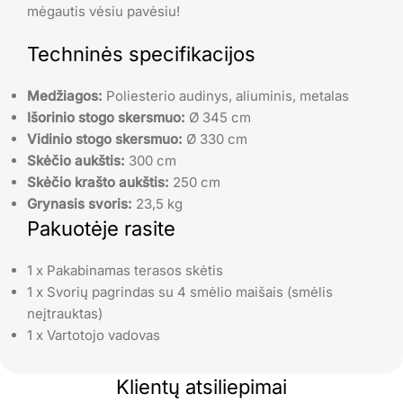
mėgautis vėsiu pavėsiu!
Techninės specifikacijos
Medžiagos:
Poliesterio audinys, aliuminis, metalas
Išorinio stogo skersmuo:
Ø 345 cm
Vidinio stogo skersmuo:
Ø 330 cm
Skėčio aukštis:
300 cm
Skėčio krašto aukštis:
250 cm
Grynasis svoris:
23,5 kg
Pakuotėje rasite
1 x Pakabinamas terasos skėtis
1 x Svorių pagrindas su 4 smėlio maišais (smėlis
neįtrauktas)
1 x Vartotojo vadovas
Klientų atsiliepimai