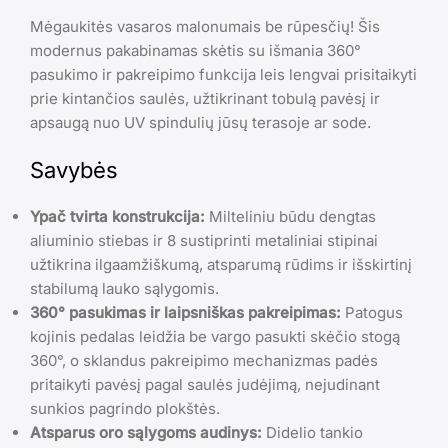
Mėgaukitės vasaros malonumais be rūpesčių! Šis
modernus pakabinamas skėtis su išmania 360°
pasukimo ir pakreipimo funkcija leis lengvai prisitaikyti
prie kintančios saulės, užtikrinant tobulą pavėsį ir
apsaugą nuo UV spindulių jūsų terasoje ar sode.
Savybės
Ypač tvirta konstrukcija:
Milteliniu būdu dengtas
aliuminio stiebas ir 8 sustiprinti metaliniai stipinai
užtikrina ilgaamžiškumą, atsparumą rūdims ir išskirtinį
stabilumą lauko sąlygomis.
360° pasukimas ir laipsniškas pakreipimas:
Patogus
kojinis pedalas leidžia be vargo pasukti skėčio stogą
360°, o sklandus pakreipimo mechanizmas padės
pritaikyti pavėsį pagal saulės judėjimą, nejudinant
sunkios pagrindo plokštės.
Atsparus oro sąlygoms audinys:
Didelio tankio