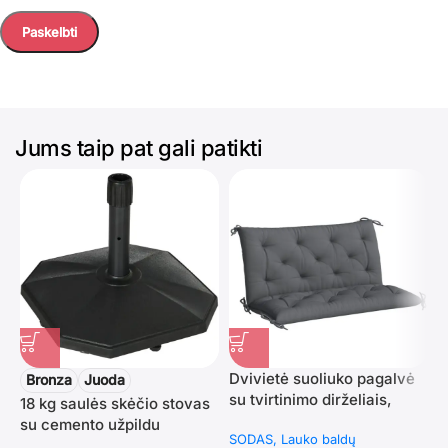
Jums taip pat gali patikti
Dvivietė suoliuko pagalvė
Bronza
Juoda
su tvirtinimo dirželiais,
18 kg saulės skėčio stovas
skirta lauko ir vidaus
su cemento užpildu
SODAS
Lauko baldų
baldams 100 x 98 x 8 cm