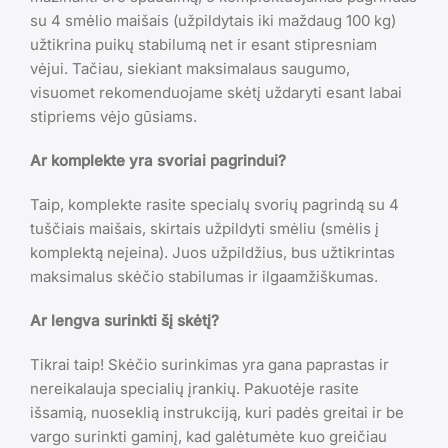
su 4 smėlio maišais (užpildytais iki maždaug 100 kg)
užtikrina puikų stabilumą net ir esant stipresniam
vėjui. Tačiau, siekiant maksimalaus saugumo,
visuomet rekomenduojame skėtį uždaryti esant labai
stipriems vėjo gūsiams.
Ar komplekte yra svoriai pagrindui?
Taip, komplekte rasite specialų svorių pagrindą su 4
tuščiais maišais, skirtais užpildyti smėliu (smėlis į
komplektą neįeina). Juos užpildžius, bus užtikrintas
maksimalus skėčio stabilumas ir ilgaamžiškumas.
Ar lengva surinkti šį skėtį?
Tikrai taip! Skėčio surinkimas yra gana paprastas ir
nereikalauja specialių įrankių. Pakuotėje rasite
išsamią, nuoseklią instrukciją, kuri padės greitai ir be
vargo surinkti gaminį, kad galėtumėte kuo greičiau