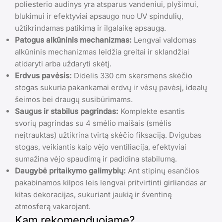
poliesterio audinys yra atsparus vandeniui, plyšimui,
blukimui ir efektyviai apsaugo nuo UV spindulių,
užtikrindamas patikimą ir ilgalaikę apsaugą.
Patogus alkūninis mechanizmas:
Lengvai valdomas
alkūninis mechanizmas leidžia greitai ir sklandžiai
atidaryti arba uždaryti skėtį.
Erdvus pavėsis:
Didelis 330 cm skersmens skėčio
stogas sukuria pakankamai erdvų ir vėsų pavėsį, idealų
šeimos bei draugų susibūrimams.
Saugus ir stabilus pagrindas:
Komplekte esantis
svorių pagrindas su 4 smėlio maišais (smėlis
neįtrauktas) užtikrina tvirtą skėčio fiksaciją. Dvigubas
stogas, veikiantis kaip vėjo ventiliacija, efektyviai
sumažina vėjo spaudimą ir padidina stabilumą.
Daugybė pritaikymo galimybių:
Ant stipinų esančios
pakabinamos kilpos leis lengvai pritvirtinti girliandas ar
kitas dekoracijas, sukuriant jaukią ir šventinę
atmosferą vakarojant.
Kam rekomenduojame?