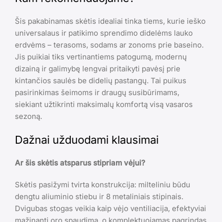
Šis pakabinamas skėtis idealiai tinka tiems, kurie ieško
universalaus ir patikimo sprendimo didelėms lauko
erdvėms – terasoms, sodams ar zonoms prie baseino.
Jis puikiai tiks vertinantiems patogumą, modernų
dizainą ir galimybę lengvai pritaikyti pavėsį prie
kintančios saulės be didelių pastangų. Tai puikus
pasirinkimas šeimoms ir draugų susibūrimams,
siekiant užtikrinti maksimalų komfortą visą vasaros
sezoną.
Dažnai užduodami klausimai
Ar šis skėtis atsparus stipriam vėjui?
Skėtis pasižymi tvirta konstrukcija: milteliniu būdu
dengtu aliuminio stiebu ir 8 metaliniais stipinais.
Dvigubas stogas veikia kaip vėjo ventiliacija, efektyviai
mažinanti oro spaudimą, o komplektuojamas pagrindas