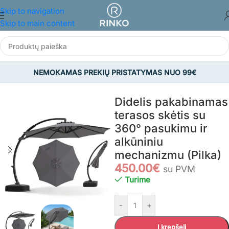
Skip to navigation
Skip to main content
NEMOKAMAS PREKIŲ PRISTATYMAS NUO 99€
Pradžia
/
SODAS
/
Sodo skėčiai
/
Lauko skėčiai
Didelis pakabinamas
terasos skėtis su
360° pasukimu ir
alkūniniu
mechanizmu (Pilka)
450.00
€
su PVM
Turime
-
+
Į krepšelį