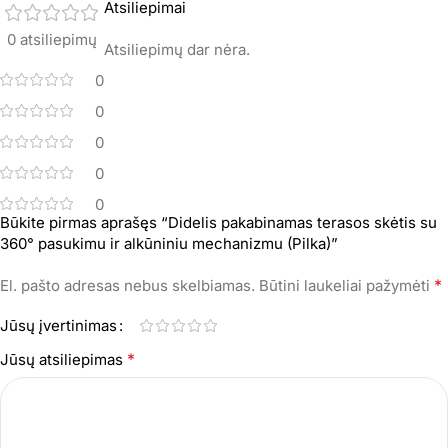
Atsiliepimai
0 atsiliepimų
Atsiliepimų dar nėra.
0
0
0
0
0
Būkite pirmas aprašęs “Didelis pakabinamas terasos skėtis su
360° pasukimu ir alkūniniu mechanizmu (Pilka)”
*
El. pašto adresas nebus skelbiamas.
Būtini laukeliai pažymėti
Jūsų įvertinimas
*
Jūsų atsiliepimas