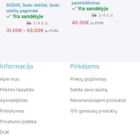
G
paminkštinimai
SODAS
Sodo skėčiai
Sodo
t
Yra sandėlyje
skėčių pagrindai
o
Yra sandėlyje
S
40.00
€
su PVM
p
31.00
€
–
53.00
€
su PVM
6
Informacija
Pirkėjams
Apie mus
Prekių grąžinimas
Pirkimo taisyklės
Sekite savo siuntą
Apmokėjimas
Rekomenduojami produktai
Pristatymas
100 geriausių produktų
Privatumo politika
DUK