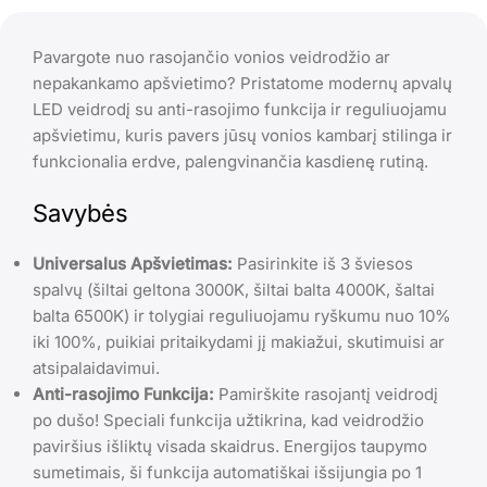
Pavargote nuo rasojančio vonios veidrodžio ar
nepakankamo apšvietimo? Pristatome modernų apvalų
LED veidrodį su anti-rasojimo funkcija ir reguliuojamu
apšvietimu, kuris pavers jūsų vonios kambarį stilinga ir
funkcionalia erdve, palengvinančia kasdienę rutiną.
Savybės
Universalus Apšvietimas:
Pasirinkite iš 3 šviesos
spalvų (šiltai geltona 3000K, šiltai balta 4000K, šaltai
balta 6500K) ir tolygiai reguliuojamu ryškumu nuo 10%
iki 100%, puikiai pritaikydami jį makiažui, skutimuisi ar
atsipalaidavimui.
Anti-rasojimo Funkcija:
Pamirškite rasojantį veidrodį
po dušo! Speciali funkcija užtikrina, kad veidrodžio
paviršius išliktų visada skaidrus. Energijos taupymo
sumetimais, ši funkcija automatiškai išsijungia po 1