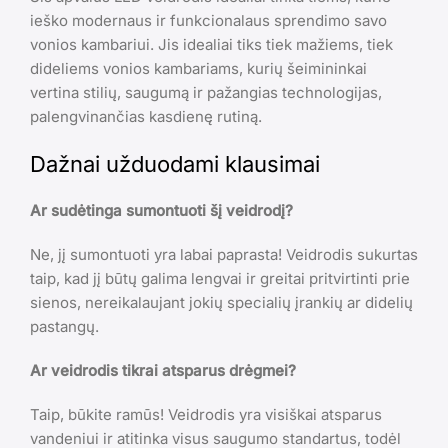
ieško modernaus ir funkcionalaus sprendimo savo
vonios kambariui. Jis idealiai tiks tiek mažiems, tiek
dideliems vonios kambariams, kurių šeimininkai
vertina stilių, saugumą ir pažangias technologijas,
palengvinančias kasdienę rutiną.
Dažnai užduodami klausimai
Ar sudėtinga sumontuoti šį veidrodį?
Ne, jį sumontuoti yra labai paprasta! Veidrodis sukurtas
taip, kad jį būtų galima lengvai ir greitai pritvirtinti prie
sienos, nereikalaujant jokių specialių įrankių ar didelių
pastangų.
Ar veidrodis tikrai atsparus drėgmei?
Taip, būkite ramūs! Veidrodis yra visiškai atsparus
vandeniui ir atitinka visus saugumo standartus, todėl