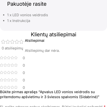
Pakuotėje rasite
1 x LED vonios veidrodis
1 x Instrukcija
Klientų atsiliepimai
Atsiliepimai
0 atsiliepimų
Atsiliepimų dar nėra.
0
0
0
0
0
Būkite pirmas aprašęs “Apvalus LED vonios veidrodis su
pritemdomu apšvietimu ir 3 šviesos spalvomis (Sidabrinė)”
*
El. pašto adresas nebus skelbiamas.
Būtini laukeliai pažymėti