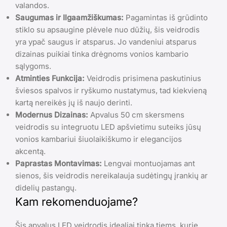
valandos.
Saugumas ir Ilgaamžiškumas:
Pagamintas iš grūdinto
stiklo su apsaugine plėvele nuo dūžių, šis veidrodis
yra ypač saugus ir atsparus. Jo vandeniui atsparus
dizainas puikiai tinka drėgnoms vonios kambario
sąlygoms.
Atminties Funkcija:
Veidrodis prisimena paskutinius
šviesos spalvos ir ryškumo nustatymus, tad kiekvieną
kartą nereikės jų iš naujo derinti.
Modernus Dizainas:
Apvalus 50 cm skersmens
veidrodis su integruotu LED apšvietimu suteiks jūsų
vonios kambariui šiuolaikiškumo ir elegancijos
akcentą.
Paprastas Montavimas:
Lengvai montuojamas ant
sienos, šis veidrodis nereikalauja sudėtingų įrankių ar
didelių pastangų.
Kam rekomenduojame?
Šis apvalus LED veidrodis idealiai tinka tiems, kurie