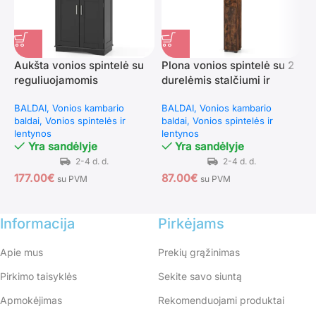
Aukšta vonios spintelė su
Plona vonios spintelė su 2
S
reguliuojamomis
durelėmis stalčiumi ir
i
lentynomis ir durelėmis
reguliuojamomis
l
BALDAI
Vonios kambario
BALDAI
Vonios kambario
V
(Juoda)
lentynomis (Ruda)
baldai
Vonios spintelės ir
baldai
Vonios spintelės ir
S
lentynos
lentynos
V
Yra sandėlyje
Yra sandėlyje
177.00
€
87.00
€
1
su PVM
su PVM
Informacija
Pirkėjams
Apie mus
Prekių grąžinimas
Pirkimo taisyklės
Sekite savo siuntą
Apmokėjimas
Rekomenduojami produktai