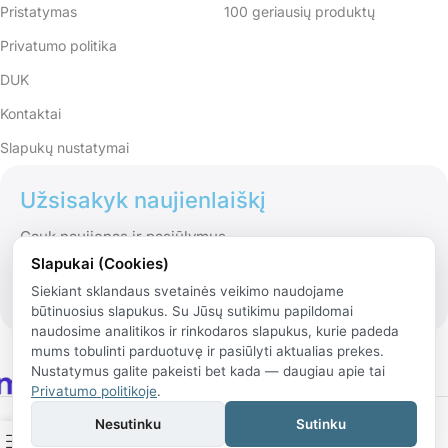
Pristatymas
100 geriausių produktų
Privatumo politika
DUK
Kontaktai
Slapukų nustatymai
Užsisakyk naujienlaiškį
Gauk naujienas ir pasiūlymus
Slapukai (Cookies)
Siekiant sklandaus svetainės veikimo naudojame
būtinuosius slapukus. Su Jūsų sutikimu papildomai
naudosime analitikos ir rinkodaros slapukus, kurie padeda
mums tobulinti parduotuvę ir pasiūlyti aktualias prekes.
Nustatymus galite pakeisti bet kada — daugiau apie tai
Privatumo politikoje
.
© 2026 Rinko.lt
Nesutinku
Sutinku