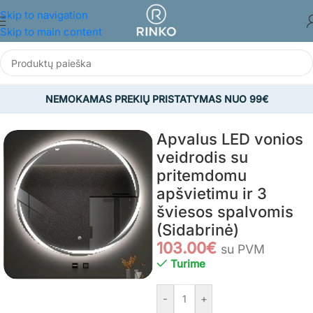
Skip to navigation
Skip to main content
NEMOKAMAS PREKIŲ PRISTATYMAS NUO 99€
Pradžia
/
BALDAI
/
Vonios kambario baldai
/
Vonios veidrodžiai
Apvalus LED vonios
veidrodis su
pritemdomu
apšvietimu ir 3
šviesos spalvomis
(Sidabrinė)
103.00
€
su PVM
Turime
-
+