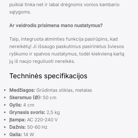
puikiai tinka net ir labai drėgnoms vonios kambario
sąlygoms.
Ar veidrodis prisimena mano nustatymus?
Taip, integruota atminties funkcija pasirūpins, kad
nereikėtų! Ji išsaugo paskutinius pasirinktus šviesos
ryškumo ir spalvos nustatymus, todėl kiekvieną kartą
jų iš naujo reguliuoti nereikės.
Techninės specifikacijos
Medžiagos:
Grūdintas stiklas, metalas
Skersmuo (Ø):
50 cm
Gylis:
4 cm
Grynasis svoris:
2,5 kg
Įtampa:
AC 220-240 V
Dažnis:
50-60 Hz
Galia:
14 W