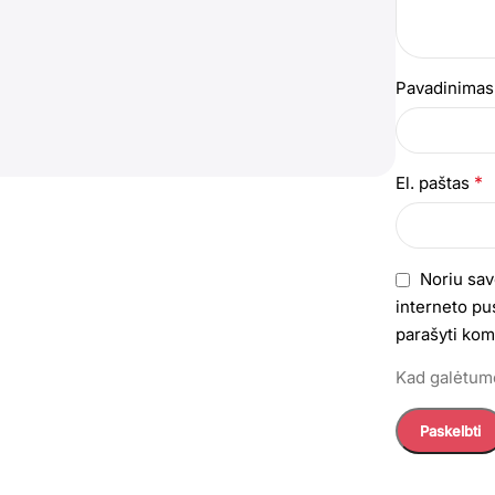
Pavadinima
*
El. paštas
Noriu sav
interneto pus
parašyti kom
Kad galėtumė