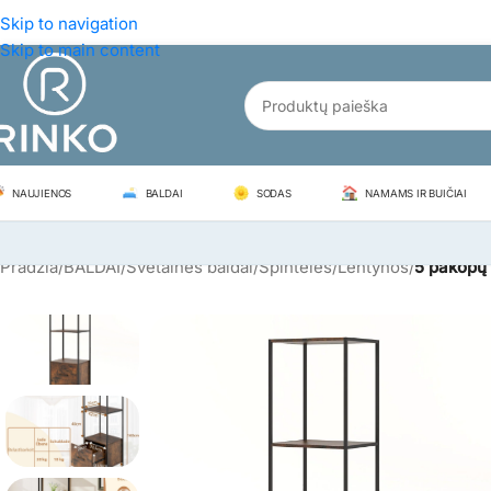
Skip to navigation
Skip to main content
NAUJIENOS
BALDAI
SODAS
NAMAMS IR BUIČIAI
Pradžia
/
BALDAI
/
Svetainės baldai
/
Spintelės/Lentynos
/
5 pakopų 