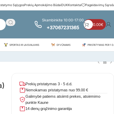
istatymo Sąlygos
Prekių Apmokėjimo Būdai
DUK
Kontaktai
Pageidavimų Sąraš
Skambinkite 10:00-17:00
0.00
€
+37067231365
SPORTAS IR LAISVALAIKIS
GYVŪNAMS
PRISTATYMAS PER 1 D.
a)
Prekių pristatymas 3 - 5 d.d.
Nemokamas pristatymas nuo 99.00 €
Galimybė patiems atsiimti prekes, atsiėmimo
punkte Kaune
14 dienų grąžinimo garantija