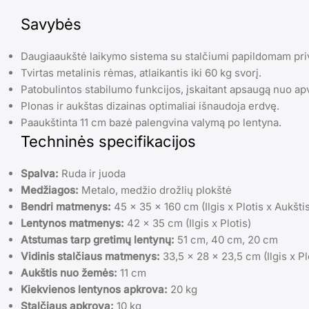
Savybės
Daugiaaukštė laikymo sistema su stalčiumi papildomam pri
Tvirtas metalinis rėmas, atlaikantis iki 60 kg svorį.
Patobulintos stabilumo funkcijos, įskaitant apsaugą nuo apv
Plonas ir aukštas dizainas optimaliai išnaudoja erdvę.
Paaukštinta 11 cm bazė palengvina valymą po lentyna.
Techninės specifikacijos
Spalva:
Ruda ir juoda
Medžiagos:
Metalo, medžio drožlių plokštė
Bendri matmenys:
45 x 35 x 160 cm (Ilgis x Plotis x Aukšti
Lentynos matmenys:
42 x 35 cm (Ilgis x Plotis)
Atstumas tarp gretimų lentynų:
51 cm, 40 cm, 20 cm
Vidinis stalčiaus matmenys:
33,5 x 28 x 23,5 cm (Ilgis x Pl
Aukštis nuo žemės:
11 cm
Kiekvienos lentynos apkrova:
20 kg
Stalčiaus apkrova:
10 kg