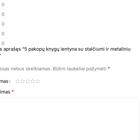
0
0
0
0
0
s aprašęs “5 pakopų knygų lentyna su stalčiumi ir metaliniu
”
*
resas nebus skelbiamas.
Būtini laukeliai pažymėti
imas
*
epimas