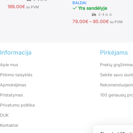
BALDAI
169.00
€
su PVM
Yra sandėlyje
79.00
€
–
85.00
€
su PVM
Informacija
Pirkėjams
Apie mus
Prekių grąžinima
Pirkimo taisyklės
Sekite savo siun
Apmokėjimas
Rekomenduojami
Pristatymas
100 geriausių pr
Privatumo politika
DUK
Kontaktai