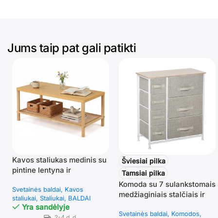
Jums taip pat gali patikti
Kavos staliukas medinis su
Šviesiai pilka
pintine lentyna ir
Tamsiai pilka
reguliuojamomis kojelėmis
Komoda su 7 sulankstomais
Svetainės baldai
Kavos
(Natūrali)
medžiaginiais stalčiais ir
staliukai
Staliukai
BALDAI
metaliniu rėmu
Yra sandėlyje
Svetainės baldai
Komodos