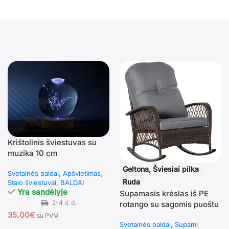
Krištolinis šviestuvas su
muzika 10 cm
Geltona, Šviesiai pilka
Svetainės baldai
Apšvietimas
Ruda
Stalo šviestuvai
BALDAI
Yra sandėlyje
Supamasis krėslas iš PE
rotango su sagomis puoštu
atlošu
35.00
€
su PVM
Svetainės baldai
Supami