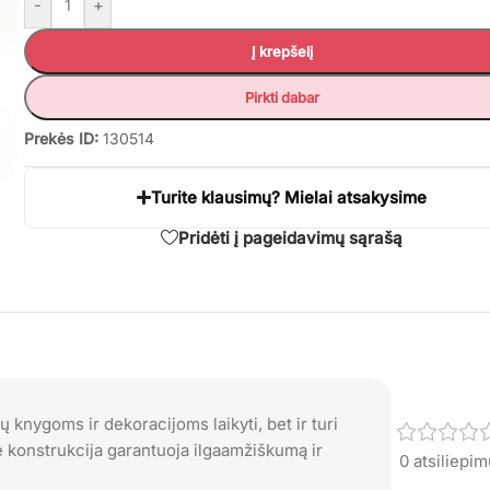
-
+
Į krepšelį
Pirkti dabar
Prekės ID:
130514
Turite klausimų? Mielai atsakysime
Pridėti į pageidavimų sąrašą
 knygoms ir dekoracijoms laikyti, bet ir turi
ė konstrukcija garantuoja ilgaamžiškumą ir
0 atsiliepi