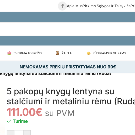
Apie Mus
Pirkimo Sąlygos Ir Taisyklės
Pr
SVEIKATA IR GROŽIS
ŽAISLAI
KŪDIKIAMS IR VAIKAMS
NEMOKAMAS PREKIŲ PRISTATYMAS NUO 99€
knygų lentyna su stalčiumi ir metaliniu rėmu (Ruda)
5 pakopų knygų lentyna su
stalčiumi ir metaliniu rėmu (Rud
111.00
€
su PVM
Turime