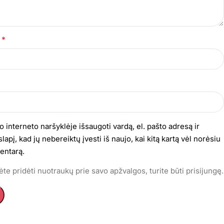
*
s
o interneto naršyklėje išsaugoti vardą, el. pašto adresą ir
lapį, kad jų nebereiktų įvesti iš naujo, kai kitą kartą vėl norėsiu
entarą.
te pridėti nuotraukų prie savo apžvalgos, turite būti prisijungę.