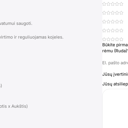
vatumui saugoti.
irtimo ir reguliuojamas kojeles.
Būkite pirma
rėmu (Ruda)
El. pašto ad
Jūsų įvertin
Jūsų atsili
s)
otis x Aukštis)