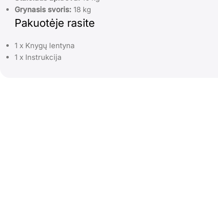
Grynasis svoris:
18 kg
Pakuotėje rasite
1 x Knygų lentyna
1 x Instrukcija