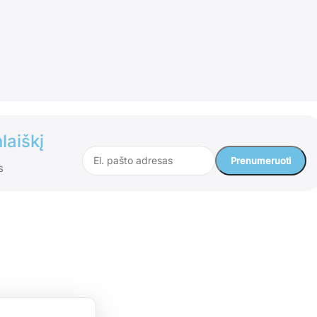
laiškį
s