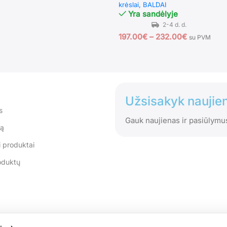
krėslai
BALDAI
Yra sandėlyje
197.00
€
–
232.00
€
su PVM
Užsisakyk naujien
s
Gauk naujienas ir pasiūlymu
tą
 produktai
oduktų