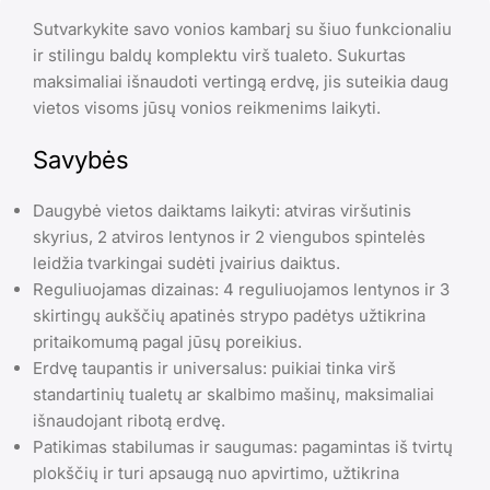
Sutvarkykite savo vonios kambarį su šiuo funkcionaliu
ir stilingu baldų komplektu virš tualeto. Sukurtas
maksimaliai išnaudoti vertingą erdvę, jis suteikia daug
vietos visoms jūsų vonios reikmenims laikyti.
Savybės
Daugybė vietos daiktams laikyti: atviras viršutinis
skyrius, 2 atviros lentynos ir 2 viengubos spintelės
leidžia tvarkingai sudėti įvairius daiktus.
Reguliuojamas dizainas: 4 reguliuojamos lentynos ir 3
skirtingų aukščių apatinės strypo padėtys užtikrina
pritaikomumą pagal jūsų poreikius.
Erdvę taupantis ir universalus: puikiai tinka virš
standartinių tualetų ar skalbimo mašinų, maksimaliai
išnaudojant ribotą erdvę.
Patikimas stabilumas ir saugumas: pagamintas iš tvirtų
plokščių ir turi apsaugą nuo apvirtimo, užtikrina