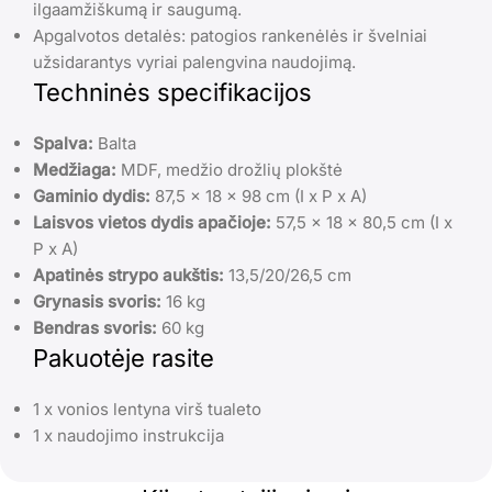
ilgaamžiškumą ir saugumą.
Apgalvotos detalės: patogios rankenėlės ir švelniai
užsidarantys vyriai palengvina naudojimą.
Techninės specifikacijos
Spalva:
Balta
Medžiaga:
MDF, medžio drožlių plokštė
Gaminio dydis:
87,5 x 18 x 98 cm (I x P x A)
Laisvos vietos dydis apačioje:
57,5 x 18 x 80,5 cm (I x
P x A)
Apatinės strypo aukštis:
13,5/20/26,5 cm
Grynasis svoris:
16 kg
Bendras svoris:
60 kg
Pakuotėje rasite
1 x vonios lentyna virš tualeto
1 x naudojimo instrukcija