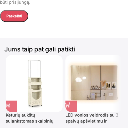
būti prisijungę.
Jums taip pat gali patikti
Keturių aukštų
LED vonios veidrodis su 3
sulankstomas skalbinių
spalvų apšvietimu ir
vežimėlis su drabužių
apsauga nuo rasojimo 80 x