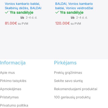
Vonios kambario baldai
BALDAI
Vonios kambario
kabykla (Smėlio spalva)
60 cm (Sidabrinė)
Skalbinių dėžės
BALDAI
baldai
Vonios veidrodžiai
Yra sandėlyje
Yra sandėlyje
O
v
f
81.00
€
120.00
€
su PVM
su PVM
B
b
1
Informacija
Pirkėjams
Apie mus
Prekių grąžinimas
Pirkimo taisyklės
Sekite savo siuntą
Apmokėjimas
Rekomenduojami produktai
Pristatymas
100 geriausių produktų
Privatumo politika