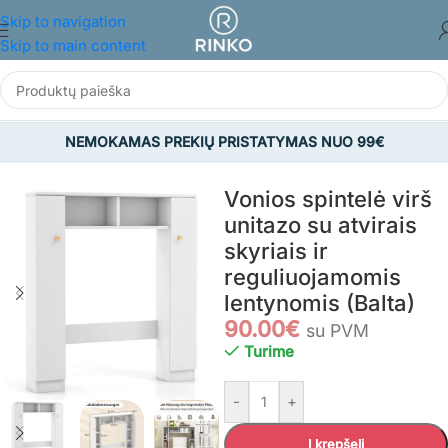
Skip to navigation
Skip to main content
NEMOKAMAS PREKIŲ PRISTATYMAS NUO 99€
žia
/
BALDAI
/
Vonios kambario baldai
/
Vonios spintelės ir lentynos
Vonios spintelė virš
unitazo su atvirais
skyriais ir
reguliuojamomis
lentynomis (Balta)
90.00
€
su PVM
Turime
-
+
Į krepšelį