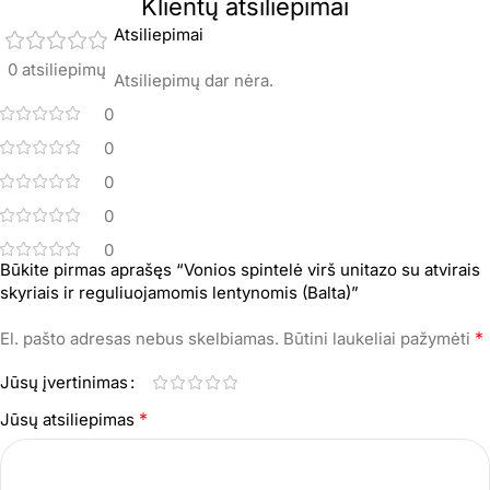
Klientų atsiliepimai
Atsiliepimai
0 atsiliepimų
Atsiliepimų dar nėra.
0
0
0
0
0
Būkite pirmas aprašęs “Vonios spintelė virš unitazo su atvirais
skyriais ir reguliuojamomis lentynomis (Balta)”
*
El. pašto adresas nebus skelbiamas.
Būtini laukeliai pažymėti
Jūsų įvertinimas
*
Jūsų atsiliepimas