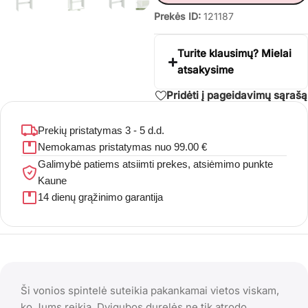
Prekės ID:
121187
Turite klausimų? Mielai
atsakysime
Pridėti į pageidavimų sąrašą
Prekių pristatymas 3 - 5 d.d.
Nemokamas pristatymas nuo 99.00 €
Galimybė patiems atsiimti prekes, atsiėmimo punkte
Kaune
14 dienų grąžinimo garantija
Ši vonios spintelė suteikia pakankamai vietos viskam,
ko Jums reikia. Dvigubos durelės ne tik atrodo