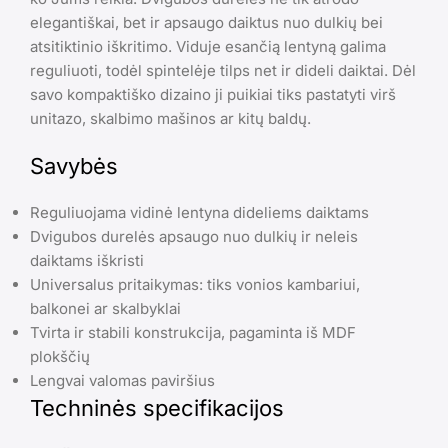
elegantiškai, bet ir apsaugo daiktus nuo dulkių bei
atsitiktinio iškritimo. Viduje esančią lentyną galima
reguliuoti, todėl spintelėje tilps net ir dideli daiktai. Dėl
savo kompaktiško dizaino ji puikiai tiks pastatyti virš
unitazo, skalbimo mašinos ar kitų baldų.
Savybės
Reguliuojama vidinė lentyna dideliems daiktams
Dvigubos durelės apsaugo nuo dulkių ir neleis
daiktams iškristi
Universalus pritaikymas: tiks vonios kambariui,
balkonei ar skalbyklai
Tvirta ir stabili konstrukcija, pagaminta iš MDF
plokščių
Lengvai valomas paviršius
Techninės specifikacijos