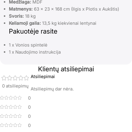
Medžiaga:
MDF
Matmenys:
63 x 23 x 168 cm (Ilgis x Plotis x Aukštis)
Svoris:
18 kg
Keliamoji galia:
13,5 kg kiekvienai lentynai
Pakuotėje rasite
1 x Vonios spintelė
1 x Naudojimo instrukcija
Klientų atsiliepimai
Atsiliepimai
0 atsiliepimų
Atsiliepimų dar nėra.
0
0
0
0