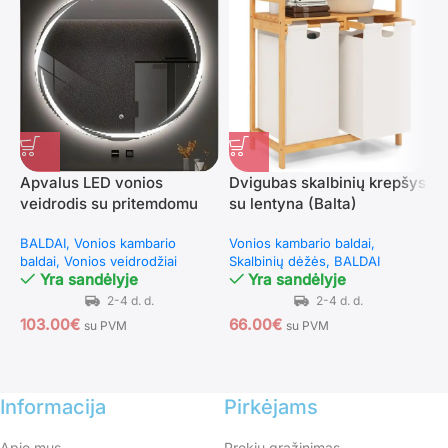
Apvalus LED vonios
Dvigubas skalbinių krepšys
S
veidrodis su pritemdomu
su lentyna (Balta)
i
apšvietimu ir 3 šviesos
l
BALDAI
Vonios kambario
Vonios kambario baldai
V
spalvomis (Sidabrinė)
baldai
Vonios veidrodžiai
Skalbinių dėžės
BALDAI
S
Yra sandėlyje
Yra sandėlyje
V
103.00
€
66.00
€
su PVM
su PVM
1
Informacija
Pirkėjams
Apie mus
Prekių grąžinimas