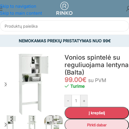
Skip to navigation
Skip to main content
NEMOKAMAS PREKIŲ PRISTATYMAS NUO 99€
žia
/
BALDAI
/
Vonios kambario baldai
/
Vonios spintelės ir lentynos
Vonios spintelė su
reguliuojama lentyna
(Balta)
99.00
€
su PVM
Turime
-
+
Į krepšelį
Pirkti dabar