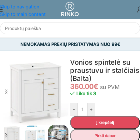
Skip to navigation
Skip to main content
NEMOKAMAS PREKIŲ PRISTATYMAS NUO 99€
žia
/
BALDAI
/
Vonios kambario baldai
/
Vonios spintelės ir lentynos
Vonios spintelė su
praustuvu ir stalčiais
(Balta)
360.00
€
su PVM
Liko tik 3
-
+
Į krepšelį
Pirkti dabar