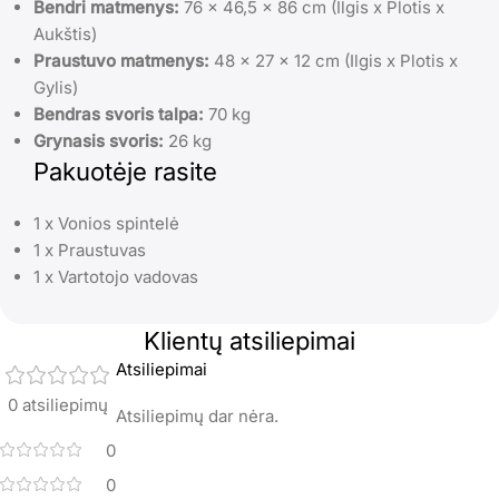
Bendri matmenys:
76 x 46,5 x 86 cm (Ilgis x Plotis x
Aukštis)
Praustuvo matmenys:
48 x 27 x 12 cm (Ilgis x Plotis x
Gylis)
Bendras svoris talpa:
70 kg
Grynasis svoris:
26 kg
Pakuotėje rasite
1 x Vonios spintelė
1 x Praustuvas
1 x Vartotojo vadovas
Klientų atsiliepimai
Atsiliepimai
0 atsiliepimų
Atsiliepimų dar nėra.
0
0