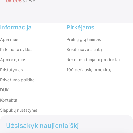
96.00
€
su PVM
Informacija
Pirkėjams
Apie mus
Prekių grąžinimas
Pirkimo taisyklės
Sekite savo siuntą
Apmokėjimas
Rekomenduojami produktai
Pristatymas
100 geriausių produktų
Privatumo politika
DUK
Kontaktai
Slapukų nustatymai
Užsisakyk naujienlaiškį