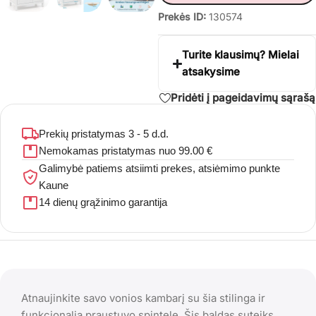
Prekės ID:
130574
Turite klausimų? Mielai
atsakysime
Pridėti į pageidavimų sąrašą
Prekių pristatymas 3 - 5 d.d.
Nemokamas pristatymas nuo 99.00 €
Galimybė patiems atsiimti prekes, atsiėmimo punkte
Kaune
14 dienų grąžinimo garantija
Atnaujinkite savo vonios kambarį su šia stilinga ir
funkcionalia praustuvo spintele. Šis baldas suteiks