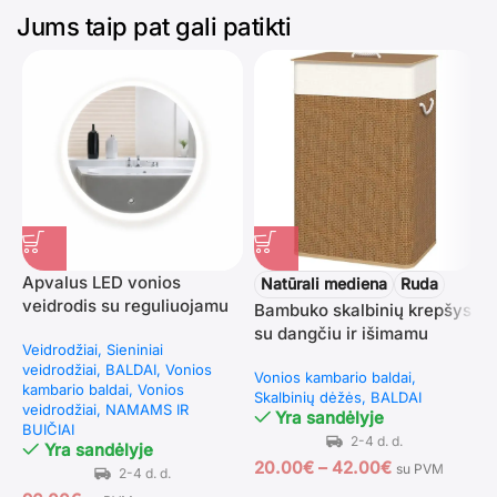
Jums taip pat gali patikti
Apvalus LED vonios
P
Natūrali mediena
Ruda
veidrodis su reguliuojamu
p
Bambuko skalbinių krepšys
apšvietimu ir rūko šalinimo
s
su dangčiu ir išimamu
Veidrodžiai
Sieniniai
V
funkcija 60 cm (Sidabrinė)
maišu 72 l
veidrodžiai
BALDAI
Vonios
R
Vonios kambario baldai
kambario baldai
Vonios
Skalbinių dėžės
BALDAI
veidrodžiai
NAMAMS IR
Yra sandėlyje
BUIČIAI
3
Yra sandėlyje
20.00
€
–
42.00
€
su PVM