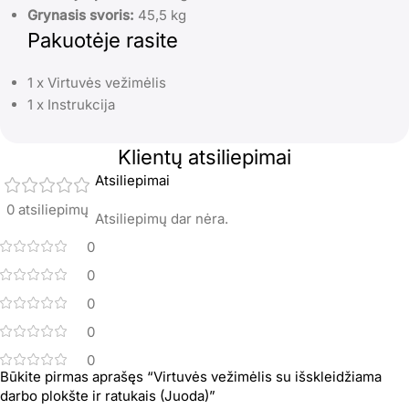
Grynasis svoris:
45,5 kg
Pakuotėje rasite
1 x Virtuvės vežimėlis
1 x Instrukcija
Klientų atsiliepimai
Atsiliepimai
0 atsiliepimų
Atsiliepimų dar nėra.
0
0
0
0
0
Būkite pirmas aprašęs “Virtuvės vežimėlis su išskleidžiama
darbo plokšte ir ratukais (Juoda)”