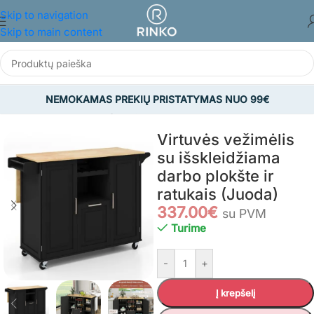
Skip to navigation
Skip to main content
NEMOKAMAS PREKIŲ PRISTATYMAS NUO 99€
/
BALDAI
/
Virtuvės ir valgomojo baldai
/
Virtuvės salos ir vežimėliai
Virtuvės vežimėlis
su išskleidžiama
darbo plokšte ir
ratukais (Juoda)
337.00
€
su PVM
Turime
-
+
Į krepšelį