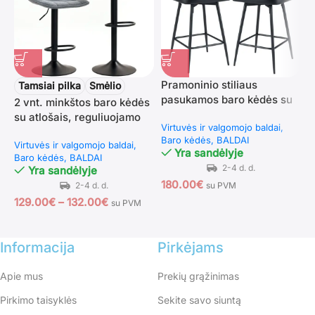
Pramoninio stiliaus
R
Tamsiai pilka
Smėlio
pasukamos baro kėdės su
k
2 vnt. minkštos baro kėdės
paminkštintu atlošu (2 vnt.)
k
su atlošais, reguliuojamo
Virtuvės ir valgomojo baldai
V
(Juoda)
aukščio, pasukamos
Baro kėdės
BALDAI
B
Virtuvės ir valgomojo baldai
Yra sandėlyje
Baro kėdės
BALDAI
Yra sandėlyje
180.00
€
9
su PVM
129.00
€
–
132.00
€
su PVM
Informacija
Pirkėjams
Apie mus
Prekių grąžinimas
Pirkimo taisyklės
Sekite savo siuntą