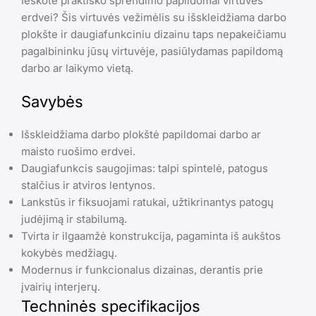
Ieškote praktiško sprendimo papildomai virtuvės
erdvei? Šis virtuvės vežimėlis su išskleidžiama darbo
plokšte ir daugiafunkciniu dizainu taps nepakeičiamu
pagalbininku jūsų virtuvėje, pasiūlydamas papildomą
darbo ar laikymo vietą.
Savybės
Išskleidžiama darbo plokštė papildomai darbo ar
maisto ruošimo erdvei.
Daugiafunkcis saugojimas: talpi spintelė, patogus
stalčius ir atviros lentynos.
Lankstūs ir fiksuojami ratukai, užtikrinantys patogų
judėjimą ir stabilumą.
Tvirta ir ilgaamžė konstrukcija, pagaminta iš aukštos
kokybės medžiagų.
Modernus ir funkcionalus dizainas, derantis prie
įvairių interjerų.
Techninės specifikacijos