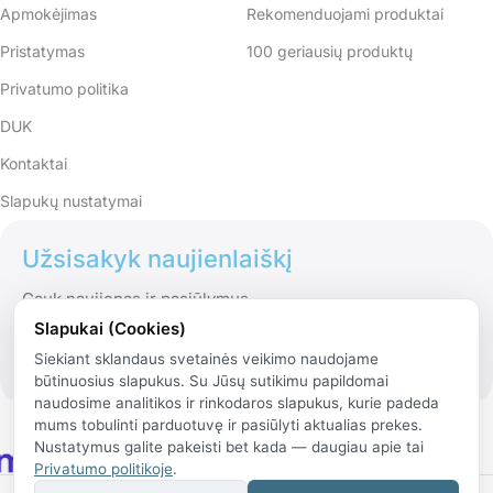
Apmokėjimas
Rekomenduojami produktai
Pristatymas
100 geriausių produktų
Privatumo politika
DUK
Kontaktai
Slapukų nustatymai
Užsisakyk naujienlaiškį
Gauk naujienas ir pasiūlymus
Slapukai (Cookies)
Siekiant sklandaus svetainės veikimo naudojame
būtinuosius slapukus. Su Jūsų sutikimu papildomai
naudosime analitikos ir rinkodaros slapukus, kurie padeda
mums tobulinti parduotuvę ir pasiūlyti aktualias prekes.
Nustatymus galite pakeisti bet kada — daugiau apie tai
Privatumo politikoje
.
© 2026 Rinko.lt