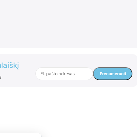
laiškį
s