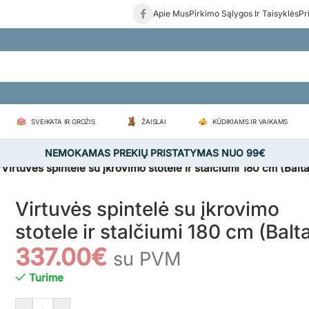
Apie Mus
Pirkimo Sąlygos Ir Taisyklės
Pr
SVEIKATA IR GROŽIS
ŽAISLAI
KŪDIKIAMS IR VAIKAMS
NEMOKAMAS PREKIŲ PRISTATYMAS NUO 99€
/
Virtuvės spintelė su įkrovimo stotele ir stalčiumi 180 cm (Balt
Virtuvės spintelė su įkrovimo
stotele ir stalčiumi 180 cm (Balt
337.00
€
su PVM
Turime