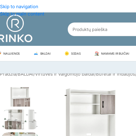
Skip to navigation
Skip to main content
NAUJIENOS
BALDAI
SODAS
NAMAMS IR BUIČIAI
Pradžia
/
BALDAI
/
Virtuvės ir valgomojo baldai
/
Bufetai ir indaujos