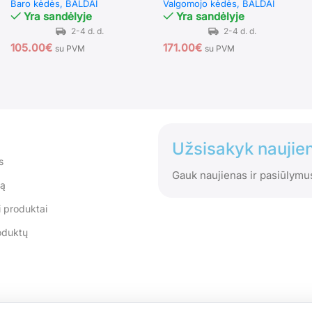
Baro kėdės
BALDAI
Valgomojo kėdės
BALDAI
Yra sandėlyje
Yra sandėlyje
105.00
€
171.00
€
su PVM
su PVM
Užsisakyk naujien
s
Gauk naujienas ir pasiūlymu
tą
 produktai
oduktų