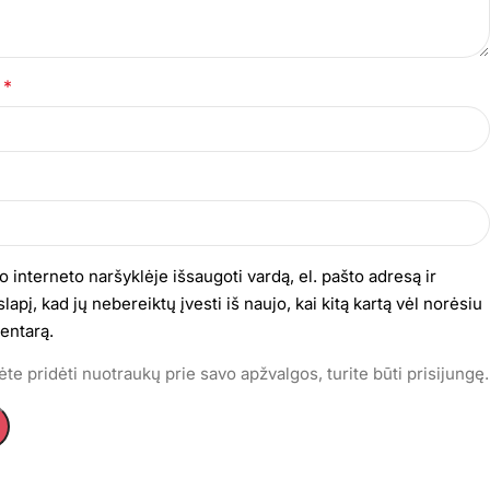
*
s
o interneto naršyklėje išsaugoti vardą, el. pašto adresą ir
lapį, kad jų nebereiktų įvesti iš naujo, kai kitą kartą vėl norėsiu
entarą.
te pridėti nuotraukų prie savo apžvalgos, turite būti prisijungę.