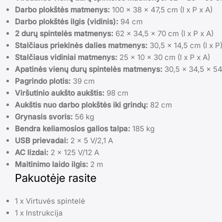
Darbo plokštės matmenys:
100 x 38 x 47,5 cm (I x P x A)
Darbo plokštės ilgis (vidinis):
94 cm
2 durų spintelės matmenys:
62 x 34,5 x 70 cm (I x P x A)
Stalčiaus priekinės dalies matmenys:
30,5 x 14,5 cm (I x P
Stalčiaus vidiniai matmenys:
25 x 10 x 30 cm (I x P x A)
Apatinės vienų durų spintelės matmenys:
30,5 x 34,5 x 54 
Pagrindo plotis:
39 cm
Viršutinio aukšto aukštis:
98 cm
Aukštis nuo darbo plokštės iki grindų:
82 cm
Grynasis svoris:
56 kg
Bendra keliamosios galios talpa:
185 kg
USB prievadai:
2 x 5 V/2,1 A
AC lizdai:
2 x 125 V/12 A
Maitinimo laido ilgis:
2 m
Pakuotėje rasite
1 x Virtuvės spintelė
1 x Instrukcija