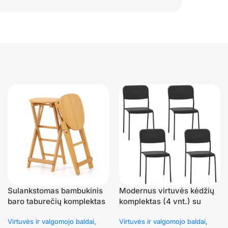
Sulankstomas bambukinis
Modernus virtuvės kėdžių
baro taburečių komplektas
komplektas (4 vnt.) su
su atrama kojoms 61 cm
metalinėmis kojomis
Virtuvės ir valgomojo baldai
Virtuvės ir valgomojo baldai
(Natūrali)
(Juoda)