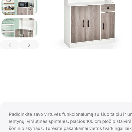
Padidinkite savo virtuvės funkcionalumą su šiuo talpiu ir u
lentynų, viršutinės spintelės, plačios 100 cm pločio stalvirš
šoninio skyriaus. Turėsite pakankamai vietos tvarkingai laik