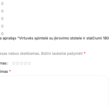
0
0
0
0
0
s aprašęs “Virtuvės spintelė su įkrovimo stotele ir stalčiumi 180
*
resas nebus skelbiamas.
Būtini laukeliai pažymėti
imas
*
epimas