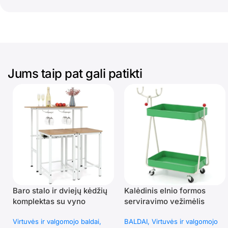
Jums taip pat gali patikti
Baro stalo ir dviejų kėdžių
Kalėdinis elnio formos
komplektas su vyno
serviravimo vežimėlis
laikikliais (Natūrali)
(Žalia)
Virtuvės ir valgomojo baldai
BALDAI
Virtuvės ir valgomojo