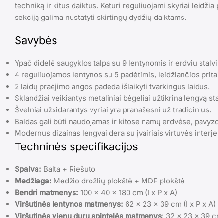
techniką ir kitus daiktus. Keturi reguliuojami skyriai leidži
sekciją galima nustatyti skirtingų dydžių daiktams.
Savybės
Ypač didelė saugyklos talpa su 9 lentynomis ir erdviu stalvi
4 reguliuojamos lentynos su 5 padėtimis, leidžiančios pritai
2 laidų praėjimo angos padeda išlaikyti tvarkingus laidus.
Sklandžiai veikiantys metaliniai bėgeliai užtikrina lengvą s
Švelniai užsidarantys vyriai yra pranašesni už tradicinius.
Baldas gali būti naudojamas ir kitose namų erdvėse, pavyzd
Modernus dizainas lengvai dera su įvairiais virtuvės interjero
Techninės specifikacijos
Spalva:
Balta + Riešuto
Medžiaga:
Medžio drožlių plokštė + MDF plokštė
Bendri matmenys:
100 x 40 x 180 cm (I x P x A)
Viršutinės lentynos matmenys:
62 x 23 x 39 cm (I x P x A)
Viršutinės vienų durų spintelės matmenys:
32 x 23 x 39 cm