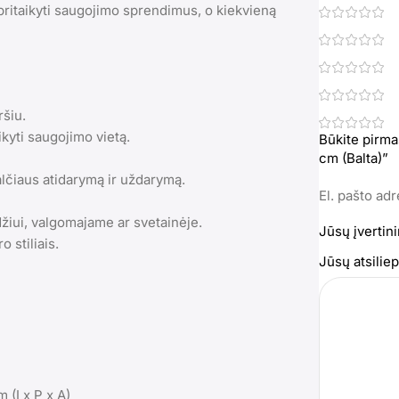
a pritaikyti saugojimo sprendimus, o kiekvieną
ršiu.
kyti saugojimo vietą.
Būkite pirma
cm (Balta)”
talčiaus atidarymą ir uždarymą.
El. pašto ad
žiui, valgomajame ar svetainėje.
Jūsų įvertin
 stiliais.
Jūsų atsili
 (I x P x A)