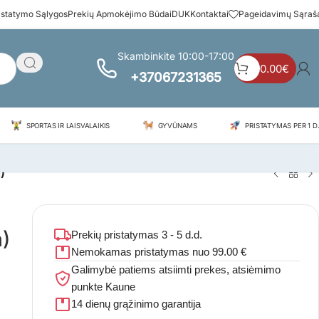
istatymo Sąlygos
Prekių Apmokėjimo Būdai
DUK
Kontaktai
Pageidavimų Sąraš
Skambinkite 10:00-17:00
0.00
€
+37067231365
SPORTAS IR LAISVALAIKIS
GYVŪNAMS
PRISTATYMAS PER 1 D.
a)
a)
Prekių pristatymas 3 - 5 d.d.
Nemokamas pristatymas nuo 99.00 €
Galimybė patiems atsiimti prekes, atsiėmimo
punkte Kaune
14 dienų grąžinimo garantija