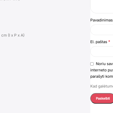
Pavadinima
)
cm (I x P x A)
*
El. paštas
Noriu sav
interneto pus
parašyti kom
Kad galėtumė