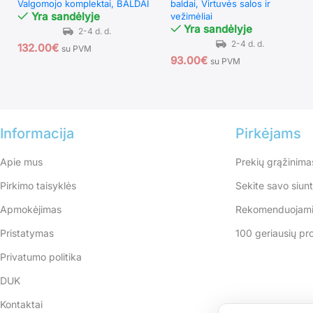
Valgomojo komplektai
BALDAI
baldai
Virtuvės salos ir
Yra sandėlyje
vežimėliai
Yra sandėlyje
132.00
€
su PVM
93.00
€
su PVM
Informacija
Pirkėjams
Apie mus
Prekių grąžinima
Pirkimo taisyklės
Sekite savo siun
Apmokėjimas
Rekomenduojami
Pristatymas
100 geriausių pr
Privatumo politika
DUK
Kontaktai