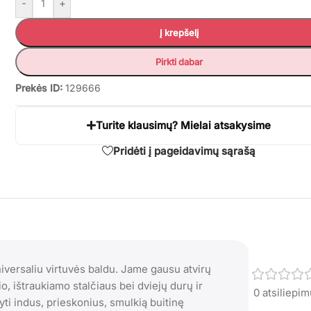
-
+
Į krepšelį
Pirkti dabar
Prekės ID:
129666
Turite klausimų? Mielai atsakysime
Pridėti į pageidavimų sąrašą
niversaliu virtuvės baldu. Jame gausu atvirų
io, ištraukiamo stalčiaus bei dviejų durų ir
0 atsiliepi
yti indus, prieskonius, smulkią buitinę