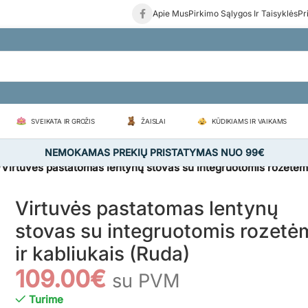
Apie Mus
Pirkimo Sąlygos Ir Taisyklės
Pr
SVEIKATA IR GROŽIS
ŽAISLAI
KŪDIKIAMS IR VAIKAMS
NEMOKAMAS PREKIŲ PRISTATYMAS NUO 99€
/
Virtuvės pastatomas lentynų stovas su integruotomis rozetėmi
Virtuvės pastatomas lentynų
stovas su integruotomis rozetė
ir kabliukais (Ruda)
109.00
€
su PVM
Turime