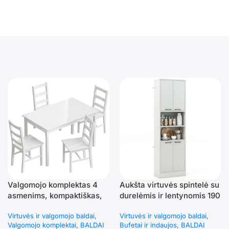
Valgomojo komplektas 4
Aukšta virtuvės spintelė su
asmenims, kompaktiškas,
durelėmis ir lentynomis 190
medžio masyvo,
cm (Šviesiai pilka)
Virtuvės ir valgomojo baldai
Virtuvės ir valgomojo baldai
stačiakampis stalas ir
Valgomojo komplektai
BALDAI
Bufetai ir indaujos
BALDAI
kėdės