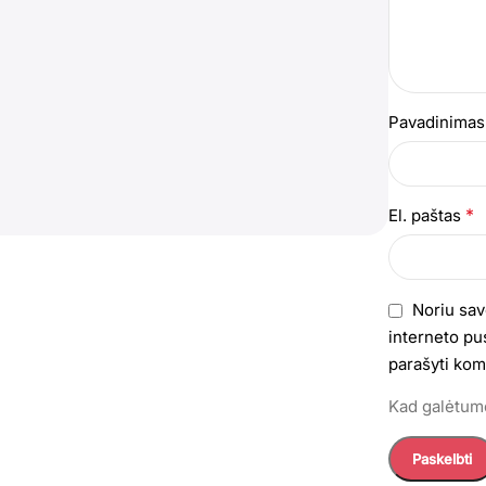
Pavadinima
*
El. paštas
Noriu sav
interneto pus
parašyti kom
Kad galėtumė