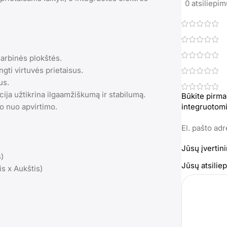
0 atsiliepi
darbinės plokštės.
ngti virtuvės prietaisus.
us.
cija užtikrina ilgaamžiškumą ir stabilumą.
Būkite pirma
o nuo apvirtimo.
integruotomi
El. pašto ad
Jūsų įvertin
s)
Jūsų atsili
is x Aukštis)