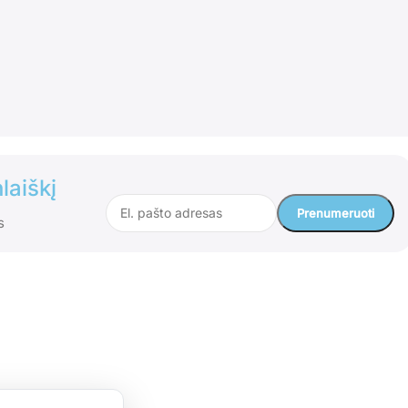
laiškį
s