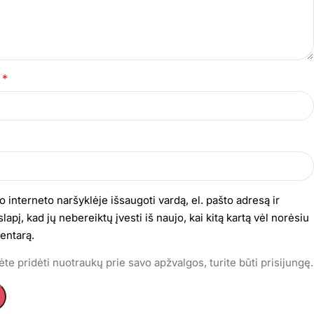
*
s
o interneto naršyklėje išsaugoti vardą, el. pašto adresą ir
lapį, kad jų nebereiktų įvesti iš naujo, kai kitą kartą vėl norėsiu
entarą.
te pridėti nuotraukų prie savo apžvalgos, turite būti prisijungę.