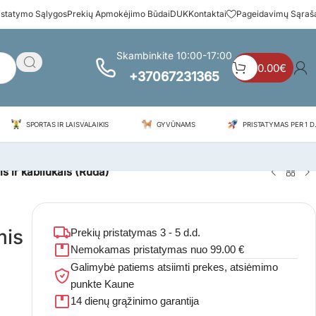
istatymo Sąlygos
Prekių Apmokėjimo Būdai
DUK
Kontaktai
Pageidavimų Sąraš
Skambinkite 10:00-17:00
0.00
€
+37067231365
SPORTAS IR LAISVALAIKIS
GYVŪNAMS
PRISTATYMAS PER 1 D.
s ir kabliukais (Ruda)
mis
Prekių pristatymas 3 - 5 d.d.
Nemokamas pristatymas nuo 99.00 €
Galimybė patiems atsiimti prekes, atsiėmimo
punkte Kaune
14 dienų grąžinimo garantija