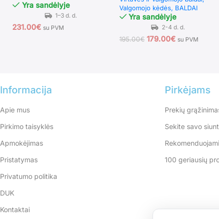
(Mėlyna)
Yra sandėlyje
Valgomojo kėdės
BALDAI
Yra sandėlyje
231.00
€
su PVM
179.00
€
195.00
€
su PVM
Informacija
Pirkėjams
Apie mus
Prekių grąžinima
Pirkimo taisyklės
Sekite savo siun
Apmokėjimas
Rekomenduojami
Pristatymas
100 geriausių pr
Privatumo politika
DUK
Kontaktai