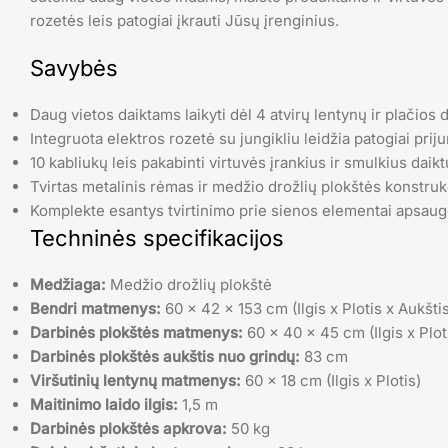
rozetės leis patogiai įkrauti Jūsų įrenginius.
Savybės
Daug vietos daiktams laikyti dėl 4 atvirų lentynų ir plačios 
Integruota elektros rozetė su jungikliu leidžia patogiai priju
10 kabliukų leis pakabinti virtuvės įrankius ir smulkius daikt
Tvirtas metalinis rėmas ir medžio drožlių plokštės konstruk
Komplekte esantys tvirtinimo prie sienos elementai apsaug
Techninės specifikacijos
Medžiaga:
Medžio drožlių plokštė
Bendri matmenys:
60 x 42 x 153 cm (Ilgis x Plotis x Aukšti
Darbinės plokštės matmenys:
60 x 40 x 45 cm (Ilgis x Plot
Darbinės plokštės aukštis nuo grindų:
83 cm
Viršutinių lentynų matmenys:
60 x 18 cm (Ilgis x Plotis)
Maitinimo laido ilgis:
1,5 m
Darbinės plokštės apkrova:
50 kg