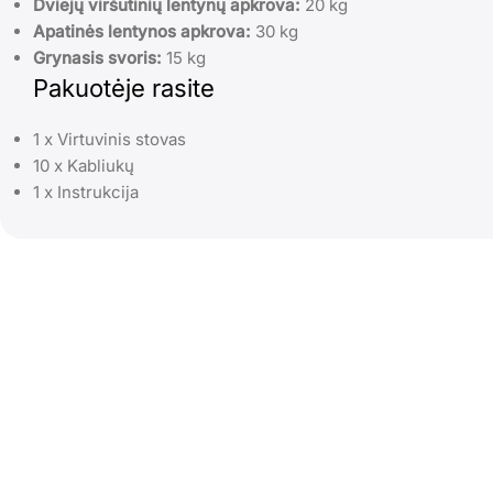
Dviejų viršutinių lentynų apkrova:
20 kg
Apatinės lentynos apkrova:
30 kg
Grynasis svoris:
15 kg
Pakuotėje rasite
1 x Virtuvinis stovas
10 x Kabliukų
1 x Instrukcija