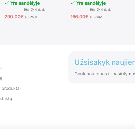
Yra sandėlyje
Yra sandėlyje
290.00
€
166.00
€
su PVM
su PVM
Užsisakyk naujien
s
Gauk naujienas ir pasiūlymu
tą
 produktai
oduktų