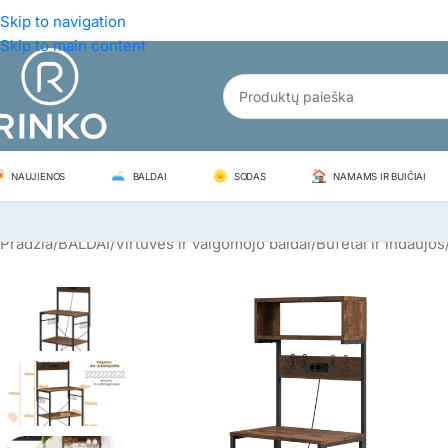
Skip to navigation
Skip to main content
NAUJIENOS
BALDAI
SODAS
NAMAMS IR BUIČIAI
Pradžia
/
BALDAI
/
Virtuvės ir valgomojo baldai
/
Bufetai ir indaujos