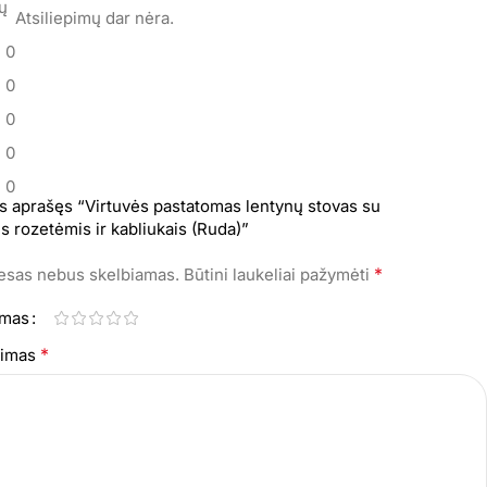
mų
Atsiliepimų dar nėra.
0
0
0
0
0
s aprašęs “Virtuvės pastatomas lentynų stovas su
s rozetėmis ir kabliukais (Ruda)”
*
resas nebus skelbiamas.
Būtini laukeliai pažymėti
imas
*
epimas