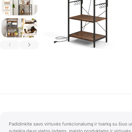
Padidinkite savo virtuvės funkcionalumą ir tvarką su šiuo u
suteikia daug vietos indams, maisto produktams ir virtuvės p