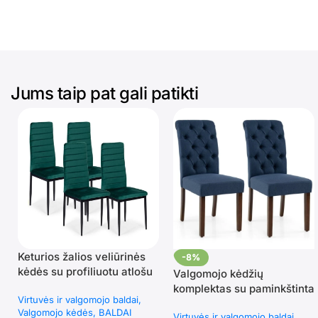
Jums taip pat gali patikti
Keturios žalios veliūrinės
-8%
kėdės su profiliuotu atlošu
Valgomojo kėdžių
komplektas su paminkštinta
Virtuvės ir valgomojo baldai
sėdyne ir atlošu 2 vnt
Valgomojo kėdės
BALDAI
Virtuvės ir valgomojo baldai