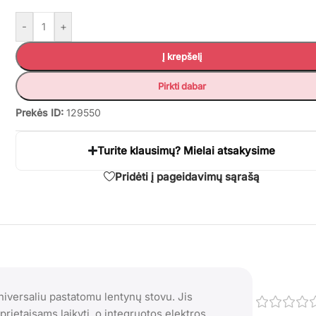
-
+
Į krepšelį
Pirkti dabar
Prekės ID:
129550
Turite klausimų? Mielai atsakysime
Pridėti į pageidavimų sąrašą
niversaliu pastatomu lentynų stovu. Jis
rietaisams laikyti, o integruotos elektros