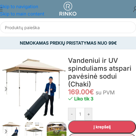
Skip to navigation
Skip to main content
NEMOKAMAS PREKIŲ PRISTATYMAS NUO 99€
Pradžia
/
SODAS
/
Sodo pavėsinės
/
Sodo pavėsinės ir paviljonai
Vandeniui ir UV
spinduliams atspari
pavėsinė sodui
(Chaki)
169.00
€
su PVM
Liko tik 3
-
+
Į krepšelį