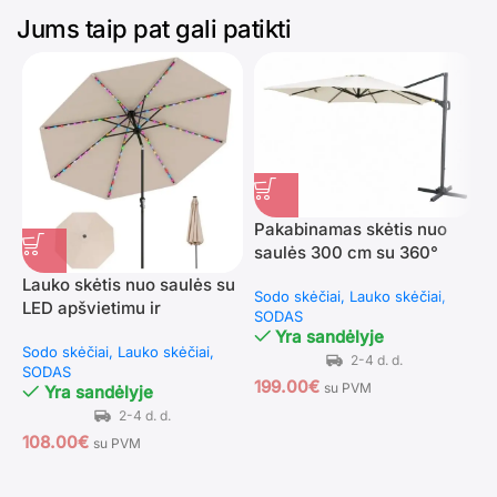
Jums taip pat gali patikti
Pakabinamas skėtis nuo
saulės 300 cm su 360°
pasukimu ir pakreipimu
Lauko skėtis nuo saulės su
P
Sodo skėčiai
Lauko skėčiai
(Smėlio spalvos)
LED apšvietimu ir
s
SODAS
rankenėle (Smėlio)
k
Yra sandėlyje
Sodo skėčiai
Lauko skėčiai
S
SODAS
S
199.00
€
su PVM
Yra sandėlyje
108.00
€
4
su PVM