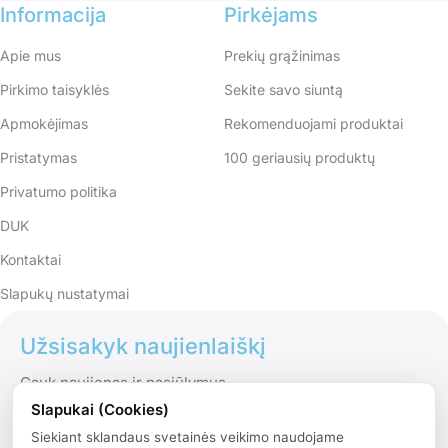
Informacija
Pirkėjams
Apie mus
Prekių grąžinimas
Pirkimo taisyklės
Sekite savo siuntą
Apmokėjimas
Rekomenduojami produktai
Pristatymas
100 geriausių produktų
Privatumo politika
DUK
Kontaktai
Slapukų nustatymai
Užsisakyk naujienlaiškį
Gauk naujienas ir pasiūlymus
Slapukai (Cookies)
Siekiant sklandaus svetainės veikimo naudojame