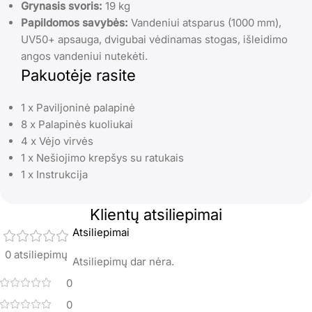
Grynasis svoris:
19 kg
Papildomos savybės:
Vandeniui atsparus (1000 mm),
UV50+ apsauga, dvigubai vėdinamas stogas, išleidimo
angos vandeniui nutekėti.
Pakuotėje rasite
1 x Paviljoninė palapinė
8 x Palapinės kuoliukai
4 x Vėjo virvės
1 x Nešiojimo krepšys su ratukais
1 x Instrukcija
Klientų atsiliepimai
Atsiliepimai
0 atsiliepimų
Atsiliepimų dar nėra.
0
0