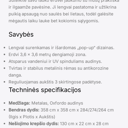
Suteikite savo lauko erdvei jaukumo su mūsų praktiška
ir ilgaamže pavėsine. Ji lengvai pastatoma ir užtikrina
puikią apsaugą nuo saulės bei lietaus, todėl galėsite
mėgautis laiku lauke bet kokiomis sąlygomis.
Savybės
Lengvai surenkamas ir išardomas „pop-up“ dizainas.
Erdvi 3,6 x 3,6 metrų dengiamoji zona.
Atsparus vandeniui ir UV spinduliams audinys.
Tvirtas ir stabilus metalinis rėmas su antikorozine
danga.
Reguliuojamas aukštis 3 skirtingose padėtyse.
Techninės specifikacijos
Medžiaga:
Metalas, Oxfordo audinys
Bendras dydis:
358 cm x 358 cm x 284/274/264 cm
(Ilgis x Plotis x Aukštis)
Nešiojimo krepšio dydis:
130 cm x 22 cm x 28 cm