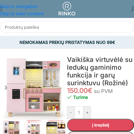
Skip to navigation
Skip to main content
NEMOKAMAS PREKIŲ PRISTATYMAS NUO 99€
Pradžia
/
ŽAISLAI
/
Žaidimų virtuvėlės ir aksesuarai
/
Virtuvėlės
Vaikiška virtuvėlė su
ledukų gaminimo
funkcija ir garų
surinktuvu (Rožinė)
150.00
€
su PVM
Turime
-
+
Į krepšelį