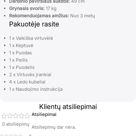
Darbinio paviršiaus aukštis:
49 cm
Grynasis svoris:
17 kg
Rekomenduojamas amžius:
Nuo 3 metų
Pakuotėje rasite
1 x Vaikiška virtuvėlė
1 x Keptuvė
1 x Puodas
1 x Peilis
1 x Puodelis
2 x Virtuvės įrankiai
4 x Ledo kubeliai
1 x Naudojimo instrukcija
Klientų atsiliepimai
Atsiliepimai
0 atsiliepimų
Atsiliepimų dar nėra.