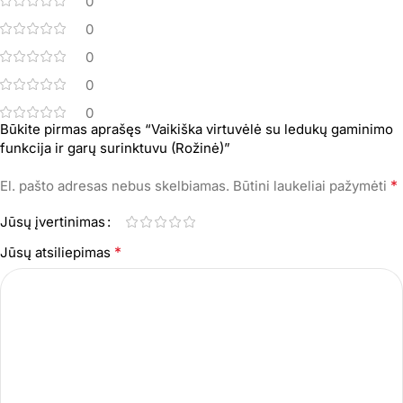
0
0
0
0
0
Būkite pirmas aprašęs “Vaikiška virtuvėlė su ledukų gaminimo
funkcija ir garų surinktuvu (Rožinė)”
*
El. pašto adresas nebus skelbiamas.
Būtini laukeliai pažymėti
Jūsų įvertinimas
*
Jūsų atsiliepimas