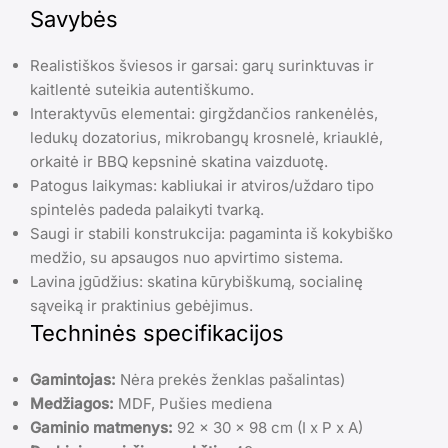
Savybės
Realistiškos šviesos ir garsai: garų surinktuvas ir
kaitlentė suteikia autentiškumo.
Interaktyvūs elementai: girgždančios rankenėlės,
ledukų dozatorius, mikrobangų krosnelė, kriauklė,
orkaitė ir BBQ kepsninė skatina vaizduotę.
Patogus laikymas: kabliukai ir atviros/uždaro tipo
spintelės padeda palaikyti tvarką.
Saugi ir stabili konstrukcija: pagaminta iš kokybiško
medžio, su apsaugos nuo apvirtimo sistema.
Lavina įgūdžius: skatina kūrybiškumą, socialinę
sąveiką ir praktinius gebėjimus.
Techninės specifikacijos
Gamintojas:
Nėra prekės ženklas pašalintas)
Medžiagos:
MDF, Pušies mediena
Gaminio matmenys:
92 x 30 x 98 cm (I x P x A)