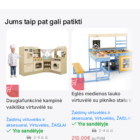
Jums taip pat gali patikti
Eglės medienos lauko
K
-1%
virtuvėlė su pikniko stalu ir
s
Daugiafunkcinė kampinė
suoliuku vaikams (Mėlyna)
vaikiška virtuvėlė su
Žaidimų virtuvėlės ir
V
virykle ir vandens čiaupu
aksesuarai
Virtuvėlės
ŽAISLAI
Žaidimų virtuvėlės ir
(Žalia)
Yra sandėlyje
aksesuarai
Virtuvėlės
ŽAISLAI
Yra sandėlyje
6
210.00
€
su PVM