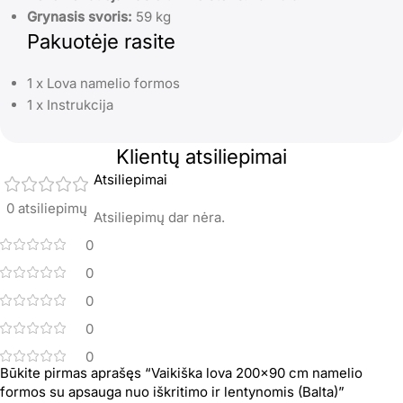
Grynasis svoris:
59 kg
Pakuotėje rasite
1 x Lova namelio formos
1 x Instrukcija
Klientų atsiliepimai
Atsiliepimai
0 atsiliepimų
Atsiliepimų dar nėra.
0
0
0
0
0
Būkite pirmas aprašęs “Vaikiška lova 200×90 cm namelio
formos su apsauga nuo iškritimo ir lentynomis (Balta)”