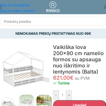
Skip to navigation
Skip to main content
NEMOKAMAS PREKIŲ PRISTATYMAS NUO 99€
Pradžia
/
KŪDIKIAMS IR VAIKAMS
/
Vaiko kambarys
/
Lovos vaikams
Vaikiška lova
200×90 cm namelio
formos su apsauga
nuo iškritimo ir
lentynomis (Balta)
621.00
€
su PVM
Turime
-
+
Į krepšelį