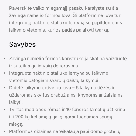
Paverskite vaiko miegamąjį pasakų karalyste su šia
žavinga namelio formos lova. Ši platforminė lova turi
integruotą naktinio staliuko lentyną su papildomomis
laikymo vietomis, kurios padės palaikyti tvarką.
Savybės
Žavinga namelio formos konstrukcija skatina vaizduotę
ir suteikia galimybių dekoravimui.
Integruota naktinio staliuko lentyna su laikymo
vietomis patogiam svarbių daiktų laikymui.
Didelė laikymo erdvė po lova – 6 laikymo dėžės ir
uždaromas skyrius drabužiams, knygoms ar žaislams
laikyti.
Tvirtas medienos rėmas ir 10 faneros lamelių užtikrina
iki 200 kg keliamąją galią, garantuodamos saugų
miegą.
Platformos dizainas nereikalauja papildomo grotelių