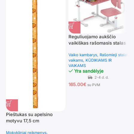
Reguliuojamo aukščio
V
vaikiškas rašomasis stalas
r
su pakreipiamu stalviršiu
k
Vaiko kambarys
Rašomieji stalai
V
(Rožinė)
vaikams
KŪDIKIAMS IR
m
VAIKAMS
V
Yra sandėlyje
165.00
€
1
su PVM
Pieštukas su apelsino
motyvu 17,5 cm
Mokykliniai reikmenys