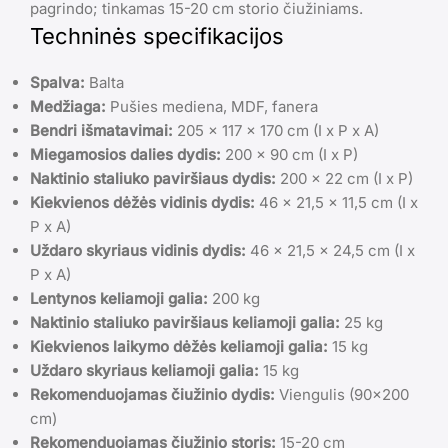
pagrindo; tinkamas 15-20 cm storio čiužiniams.
Techninės specifikacijos
Spalva:
Balta
Medžiaga:
Pušies mediena, MDF, fanera
Bendri išmatavimai:
205 x 117 x 170 cm (I x P x A)
Miegamosios dalies dydis:
200 x 90 cm (I x P)
Naktinio staliuko paviršiaus dydis:
200 x 22 cm (I x P)
Kiekvienos dėžės vidinis dydis:
46 x 21,5 x 11,5 cm (I x
P x A)
Uždaro skyriaus vidinis dydis:
46 x 21,5 x 24,5 cm (I x
P x A)
Lentynos keliamoji galia:
200 kg
Naktinio staliuko paviršiaus keliamoji galia:
25 kg
Kiekvienos laikymo dėžės keliamoji galia:
15 kg
Uždaro skyriaus keliamoji galia:
15 kg
Rekomenduojamas čiužinio dydis:
Viengulis (90×200
cm)
Rekomenduojamas čiužinio storis:
15-20 cm