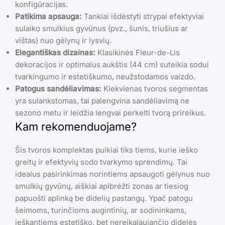
konfigūracijas.
Patikima apsauga:
Tankiai išdėstyti strypai efektyviai
sulaiko smulkius gyvūnus (pvz., šunis, triušius ar
vištas) nuo gėlynų ir lysvių.
Elegantiškas dizainas:
Klasikinės Fleur-de-Lis
dekoracijos ir optimalus aukštis (44 cm) suteikia sodui
tvarkingumo ir estetiškumo, neužstodamos vaizdo.
Patogus sandėliavimas:
Kiekvienas tvoros segmentas
yra sulankstomas, tai palengvina sandėliavimą ne
sezono metu ir leidžia lengvai perkelti tvorą prireikus.
Kam rekomenduojame?
Šis tvoros komplektas puikiai tiks tiems, kurie ieško
greitų ir efektyvių sodo tvarkymo sprendimų. Tai
idealus pasirinkimas norintiems apsaugoti gėlynus nuo
smulkių gyvūnų, aiškiai apibrėžti zonas ar tiesiog
papuošti aplinką be didelių pastangų. Ypač patogu
šeimoms, turinčioms augintinių, ar sodininkams,
ieškantiems estetiško, bet nereikalaujančio didelės