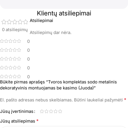
Klientų atsiliepimai
Atsiliepimai
0 atsiliepimų
Atsiliepimų dar nėra.
0
0
0
0
0
Būkite pirmas aprašęs “Tvoros komplektas sodo metalinis
dekoratyvinis montuojamas be kasimo (Juoda)”
*
El. pašto adresas nebus skelbiamas.
Būtini laukeliai pažymėti
Jūsų įvertinimas
*
Jūsų atsiliepimas