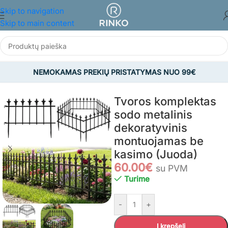
Skip to navigation
Skip to main content
NEMOKAMAS PREKIŲ PRISTATYMAS NUO 99€
Pradžia
/
SODAS
/
Viskas sodui
/
Sodo dekoracijos
Tvoros komplektas
sodo metalinis
dekoratyvinis
montuojamas be
kasimo (Juoda)
60.00
€
su PVM
Turime
-
+
Į krepšelį