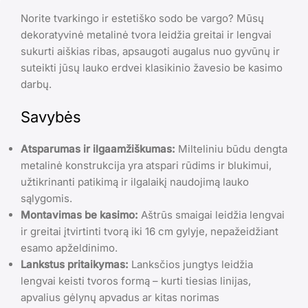
Norite tvarkingo ir estetiško sodo be vargo? Mūsų
dekoratyvinė metalinė tvora leidžia greitai ir lengvai
sukurti aiškias ribas, apsaugoti augalus nuo gyvūnų ir
suteikti jūsų lauko erdvei klasikinio žavesio be kasimo
darbų.
Savybės
Atsparumas ir ilgaamžiškumas:
Milteliniu būdu dengta
metalinė konstrukcija yra atspari rūdims ir blukimui,
užtikrinanti patikimą ir ilgalaikį naudojimą lauko
sąlygomis.
Montavimas be kasimo:
Aštrūs smaigai leidžia lengvai
ir greitai įtvirtinti tvorą iki 16 cm gylyje, nepažeidžiant
esamo apželdinimo.
Lankstus pritaikymas:
Lanksčios jungtys leidžia
lengvai keisti tvoros formą – kurti tiesias linijas,
apvalius gėlynų apvadus ar kitas norimas