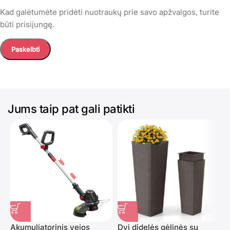
Kad galėtumėte pridėti nuotraukų prie savo apžvalgos, turite
būti prisijungę.
Jums taip pat gali patikti
Akumuliatorinis vejos
Dvi didelės gėlinės su
D