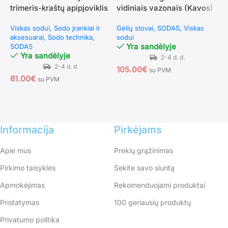
trimeris-kraštų apipjoviklis
vidiniais vazonais (Kavos)
v
su 30 cm pjovimo pločiu ir
v
Viskas sodui
Sodo įrankiai ir
Gėlių stovai
SODAS
Viskas
V
reguliuojama galva bei
aksesuarai
Sodo technika
sodui
d
rankena
Yra sandėlyje
SODAS
Yra sandėlyje
105.00
€
1
su PVM
61.00
€
su PVM
Informacija
Pirkėjams
Apie mus
Prekių grąžinimas
Pirkimo taisyklės
Sekite savo siuntą
Apmokėjimas
Rekomenduojami produktai
Pristatymas
100 geriausių produktų
Privatumo politika