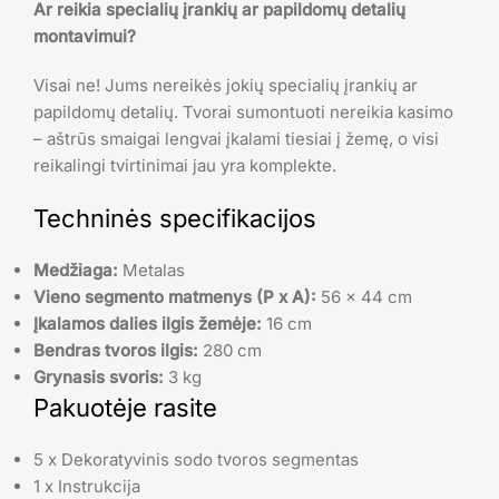
Ar reikia specialių įrankių ar papildomų detalių
montavimui?
Visai ne! Jums nereikės jokių specialių įrankių ar
papildomų detalių. Tvorai sumontuoti nereikia kasimo
– aštrūs smaigai lengvai įkalami tiesiai į žemę, o visi
reikalingi tvirtinimai jau yra komplekte.
Techninės specifikacijos
Medžiaga:
Metalas
Vieno segmento matmenys (P x A):
56 x 44 cm
Įkalamos dalies ilgis žemėje:
16 cm
Bendras tvoros ilgis:
280 cm
Grynasis svoris:
3 kg
Pakuotėje rasite
5 x Dekoratyvinis sodo tvoros segmentas
1 x Instrukcija