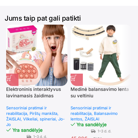
Jums taip pat gali patikti
Elektroninis interaktyvus
Medinė balansavimo lenta
M
lavinamasis žaidimas
su veltiniu
k
vienaragis
r
Sensoriniai pratimai ir
Sensoriniai pratimai ir
P
reabilitacija
Pirštų mankšta
reabilitacija
Balansavimo
v
ŽAISLAI
Vilkeliai, spineriai, Jo-
lentos
ŽAISLAI
r
Yra sandėlyje
Jo
Yra sandėlyje