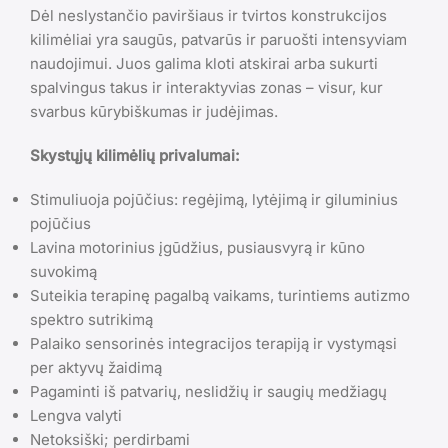
Dėl neslystančio paviršiaus ir tvirtos konstrukcijos
kilimėliai yra saugūs, patvarūs ir paruošti intensyviam
naudojimui. Juos galima kloti atskirai arba sukurti
spalvingus takus ir interaktyvias zonas – visur, kur
svarbus kūrybiškumas ir judėjimas.
Skystųjų kilimėlių privalumai:
Stimuliuoja pojūčius: regėjimą, lytėjimą ir giluminius
pojūčius
Lavina motorinius įgūdžius, pusiausvyrą ir kūno
suvokimą
Suteikia terapinę pagalbą vaikams, turintiems autizmo
spektro sutrikimą
Palaiko sensorinės integracijos terapiją ir vystymąsi
per aktyvų žaidimą
Pagaminti iš patvarių, neslidžių ir saugių medžiagų
Lengva valyti
Netoksiški; perdirbami