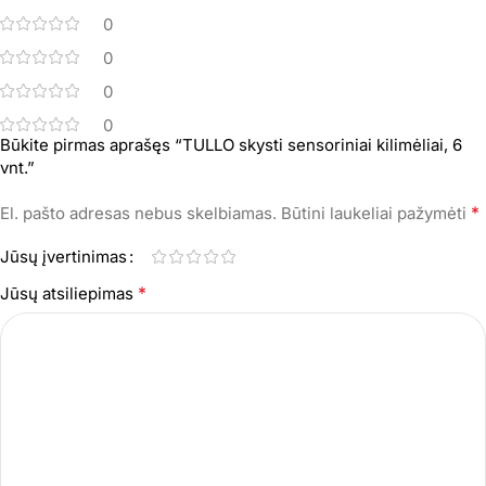
0
0
0
0
Būkite pirmas aprašęs “TULLO skysti sensoriniai kilimėliai, 6
vnt.”
*
El. pašto adresas nebus skelbiamas.
Būtini laukeliai pažymėti
Jūsų įvertinimas
*
Jūsų atsiliepimas