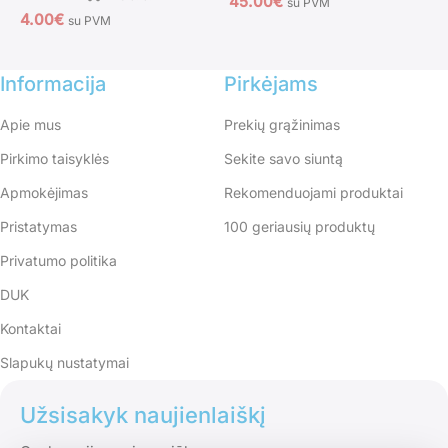
45.00
€
1
su PVM
4.00
€
su PVM
Informacija
Pirkėjams
Apie mus
Prekių grąžinimas
Pirkimo taisyklės
Sekite savo siuntą
Apmokėjimas
Rekomenduojami produktai
Pristatymas
100 geriausių produktų
Privatumo politika
DUK
Kontaktai
Slapukų nustatymai
Užsisakyk naujienlaiškį