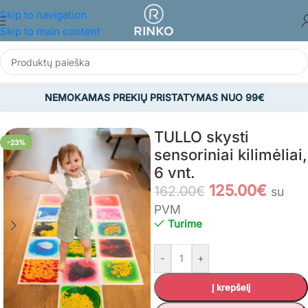
Skip to navigation
Skip to main content
NEMOKAMAS PREKIŲ PRISTATYMAS NUO 99€
nsoriniai pratimai ir reabilitacija
/
Sensoriniai diskai ir pusrutuliai
TULLO skysti
-23%
sensoriniai kilimėliai,
6 vnt.
125.00
€
162.00
€
su
PVM
Turime
-
+
Į krepšelį