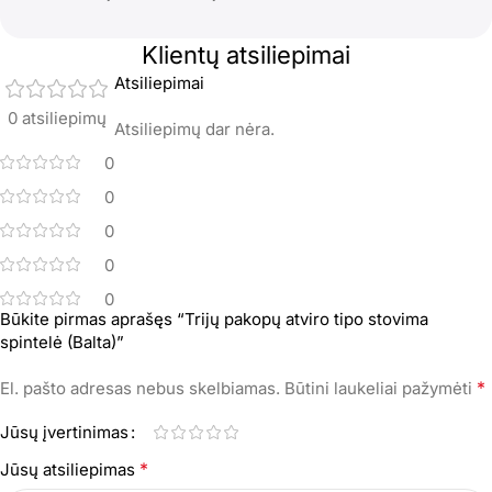
Klientų atsiliepimai
Atsiliepimai
0 atsiliepimų
Atsiliepimų dar nėra.
0
0
0
0
0
Būkite pirmas aprašęs “Trijų pakopų atviro tipo stovima
spintelė (Balta)”
*
El. pašto adresas nebus skelbiamas.
Būtini laukeliai pažymėti
Jūsų įvertinimas
*
Jūsų atsiliepimas