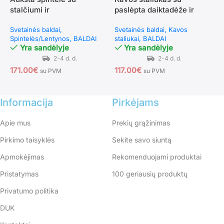
stalčiumi ir
paslėpta daiktadėže ir
l
reguliuojamomis
keturiomis dvipusėmis
6
Svetainės baldai
Svetainės baldai
Kavos
S
lentynomis (Balta)
durelėmis (Ąžuolo pilka)
Spintelės/Lentynos
BALDAI
staliukai
BALDAI
B
Yra sandėlyje
Yra sandėlyje
171.00
€
117.00
€
5
su PVM
su PVM
Informacija
Pirkėjams
Apie mus
Prekių grąžinimas
Pirkimo taisyklės
Sekite savo siuntą
Apmokėjimas
Rekomenduojami produktai
Pristatymas
100 geriausių produktų
Privatumo politika
DUK