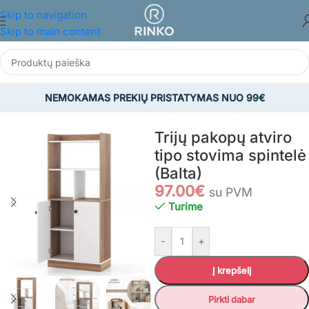
Skip to navigation
Skip to main content
NEMOKAMAS PREKIŲ PRISTATYMAS NUO 99€
Pradžia
/
BALDAI
/
Svetainės baldai
/
Spintelės/Lentynos
Trijų pakopų atviro
tipo stovima spintelė
(Balta)
97.00
€
su PVM
Turime
-
+
Į krepšelį
Pirkti dabar