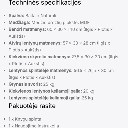
Techninės specifikacijos
Spalva:
Balta ir Natūrali
Medžiaga:
Medžio drožlių plokštė, MDF
Bendri matmenys:
60 x 30 x 140 cm (Ilgis x Plotis x
Aukštis)
Atvirų lentynų matmenys:
57 x 30 x 28 cm (Ilgis x
Plotis x Aukštis)
Kiekvieno skyrelio matmenys:
27,5 x 30 x 30 cm (Ilgis
x Plotis x Aukštis)
Lentynos spintelėje matmenys:
56,5 x 26,5 x 30 cm
(Ilgis x Plotis x Aukštis)
Grynasis svoris:
25 kg
Kiekvienos lentynos keliamoji galia:
20 kg
Lentynos spintelėje keliamoji galia:
25 kg
Pakuotėje rasite
1 x Knygų spinta
1 x Naudojimo instrukcija