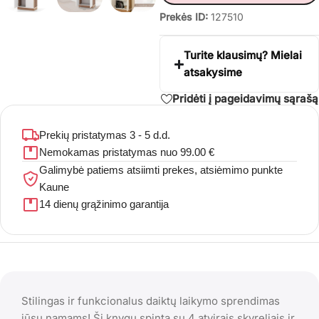
Prekės ID:
127510
Turite klausimų? Mielai
atsakysime
Pridėti į pageidavimų sąrašą
Prekių pristatymas 3 - 5 d.d.
Nemokamas pristatymas nuo 99.00 €
Galimybė patiems atsiimti prekes, atsiėmimo punkte
Kaune
14 dienų grąžinimo garantija
Stilingas ir funkcionalus daiktų laikymo sprendimas
jūsų namams! Ši knygų spinta su 4 atvirais skyreliais ir