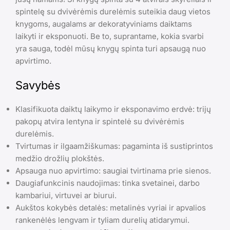
spintelę su dvivėrėmis durelėmis suteikia daug vietos
knygoms, augalams ar dekoratyviniams daiktams
laikyti ir eksponuoti. Be to, suprantame, kokia svarbi
yra sauga, todėl mūsų knygų spinta turi apsaugą nuo
apvirtimo.
Savybės
Klasifikuota daiktų laikymo ir eksponavimo erdvė: trijų
pakopų atvira lentyna ir spintelė su dvivėrėmis
durelėmis.
Tvirtumas ir ilgaamžiškumas: pagaminta iš sustiprintos
medžio drožlių plokštės.
Apsauga nuo apvirtimo: saugiai tvirtinama prie sienos.
Daugiafunkcinis naudojimas: tinka svetainei, darbo
kambariui, virtuvei ar biurui.
Aukštos kokybės detalės: metalinės vyriai ir apvalios
rankenėlės lengvam ir tyliam durelių atidarymui.