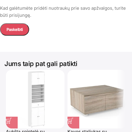
Kad galėtumėte pridėti nuotraukų prie savo apžvalgos, turite
būti prisijungę.
Jums taip pat gali patikti
Aukšta spintelė su
Kavos staliukas su
S