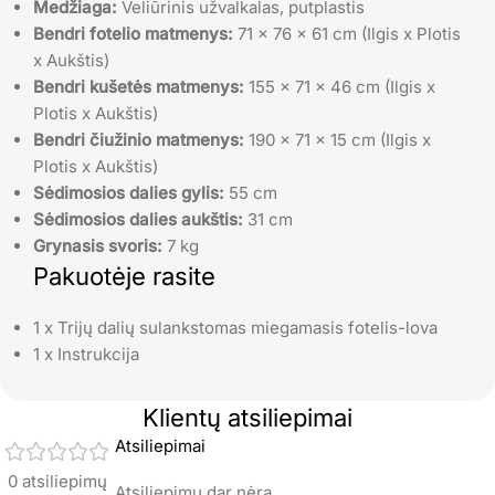
Medžiaga:
Veliūrinis užvalkalas, putplastis
Bendri fotelio matmenys:
71 x 76 x 61 cm (Ilgis x Plotis
x Aukštis)
Bendri kušetės matmenys:
155 x 71 x 46 cm (Ilgis x
Plotis x Aukštis)
Bendri čiužinio matmenys:
190 x 71 x 15 cm (Ilgis x
Plotis x Aukštis)
Sėdimosios dalies gylis:
55 cm
Sėdimosios dalies aukštis:
31 cm
Grynasis svoris:
7 kg
Pakuotėje rasite
1 x Trijų dalių sulankstomas miegamasis fotelis-lova
1 x Instrukcija
Klientų atsiliepimai
Atsiliepimai
0 atsiliepimų
Atsiliepimų dar nėra.