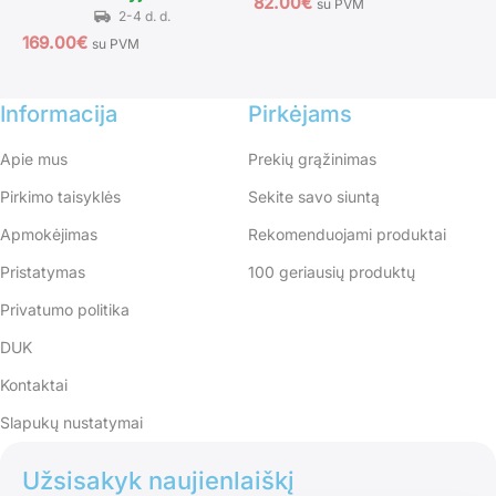
82.00
€
su PVM
7
169.00
€
su PVM
Informacija
Pirkėjams
Apie mus
Prekių grąžinimas
Pirkimo taisyklės
Sekite savo siuntą
Apmokėjimas
Rekomenduojami produktai
Pristatymas
100 geriausių produktų
Privatumo politika
DUK
Kontaktai
Slapukų nustatymai
Užsisakyk naujienlaiškį