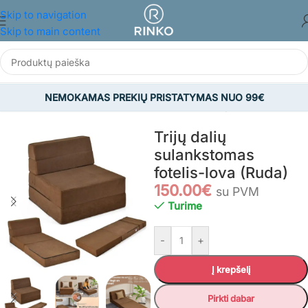
Skip to navigation
Skip to main content
NEMOKAMAS PREKIŲ PRISTATYMAS NUO 99€
Pradžia
/
BALDAI
/
Svetainės baldai
/
Sofos
/
Grindų foteliai
Trijų dalių
sulankstomas
fotelis-lova (Ruda)
150.00
€
su PVM
Turime
-
+
Į krepšelį
Pirkti dabar