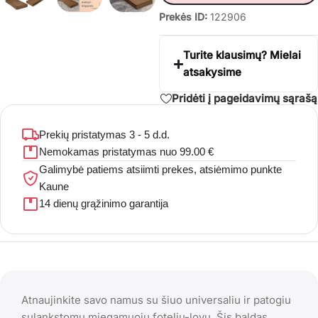
Prekės ID:
122906
Turite klausimų? Mielai
atsakysime
Pridėti į pageidavimų sąrašą
Prekių pristatymas 3 - 5 d.d.
Nemokamas pristatymas nuo 99.00 €
Galimybė patiems atsiimti prekes, atsiėmimo punkte
Kaune
14 dienų grąžinimo garantija
Atnaujinkite savo namus su šiuo universaliu ir patogiu
sulankstomu miegamuoju foteliu-lovu. Šis baldas