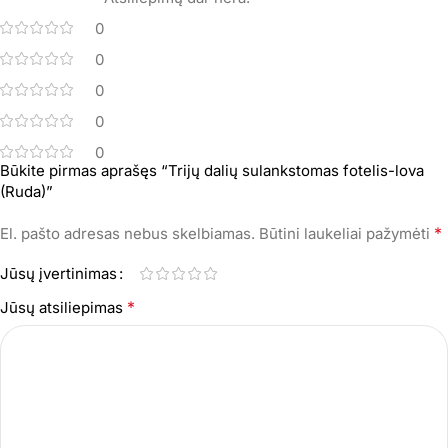
0
0
0
0
0
Būkite pirmas aprašęs “Trijų dalių sulankstomas fotelis-lova
(Ruda)”
*
El. pašto adresas nebus skelbiamas.
Būtini laukeliai pažymėti
Jūsų įvertinimas
*
Jūsų atsiliepimas