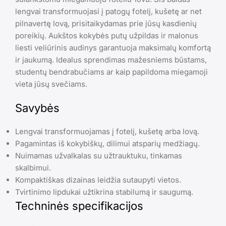
lengvai transformuojasi į patogų fotelį, kušetę ar net
pilnavertę lovą, prisitaikydamas prie jūsų kasdienių
poreikių. Aukštos kokybės putų užpildas ir malonus
liesti veliūrinis audinys garantuoja maksimalų komfortą
ir jaukumą. Idealus sprendimas mažesniems būstams,
studentų bendrabučiams ar kaip papildoma miegamoji
vieta jūsų svečiams.
Savybės
Lengvai transformuojamas į fotelį, kušetę arba lovą.
Pagamintas iš kokybiškų, dilimui atsparių medžiagų.
Nuimamas užvalkalas su užtrauktuku, tinkamas
skalbimui.
Kompaktiškas dizainas leidžia sutaupyti vietos.
Tvirtinimo lipdukai užtikrina stabilumą ir saugumą.
Techninės specifikacijos