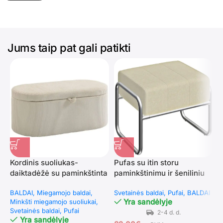
Jums taip pat gali patikti
Kordinis suoliukas-
Pufas su itin storu
T
daiktadėžė su paminkštinta
paminkštinimu ir šeniliniu
s
sėdyne
audiniu
(
BALDAI
Miegamojo baldai
Svetainės baldai
Pufai
BALDAI
S
Yra sandėlyje
Minkšti miegamojo suoliukai
s
Svetainės baldai
Pufai
Yra sandėlyje