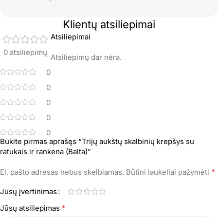
Klientų atsiliepimai
Atsiliepimai
0 atsiliepimų
Atsiliepimų dar nėra.
0
0
0
0
0
Būkite pirmas aprašęs “Trijų aukštų skalbinių krepšys su
ratukais ir rankena (Balta)”
*
El. pašto adresas nebus skelbiamas.
Būtini laukeliai pažymėti
Jūsų įvertinimas
*
Jūsų atsiliepimas