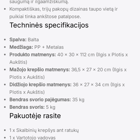
saugumą ir ilgaamžiškumą.
Kompaktiškas, trijų pakopų dizainas taupo vietą ir
puikiai tinka ankštose patalpose.
Techninės specifikacijos
Spalva:
Balta
Medžiaga:
PP + Metalas
Produkto matmenys:
40 x 30 x 112 cm (Ilgis x Plotis x
Aukštis)
Mažojo krepšio matmenys:
36,5 x 27 x 20 cm (Ilgis x
Plotis x Aukštis)
Didžiojo krepšio matmenys:
36 x 27 x 34 cm (Ilgis x
Plotis x Aukštis)
Bendras svorio pajėgumas:
35 kg
Bendras svoris:
5 kg
Pakuotėje rasite
1 x Skalbinių krepšys ant ratukų
1 x Vartotojo vadovas