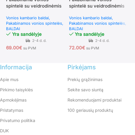
spintelė su veidrodinėmis
spintelė su veidrodinėmis
k
durelėmis (Balta)
durelėmis ir lentynomis
v
Vonios kambario baldai
Vonios kambario baldai
B
(Juoda)
Pakabinamos vonios spintelės
Pakabinamos vonios spintelės
BALDAI
BALDAI
Yra sandėlyje
Yra sandėlyje
3
69.00
€
72.00
€
su PVM
su PVM
Informacija
Pirkėjams
Apie mus
Prekių grąžinimas
Pirkimo taisyklės
Sekite savo siuntą
Apmokėjimas
Rekomenduojami produktai
Pristatymas
100 geriausių produktų
Privatumo politika
DUK