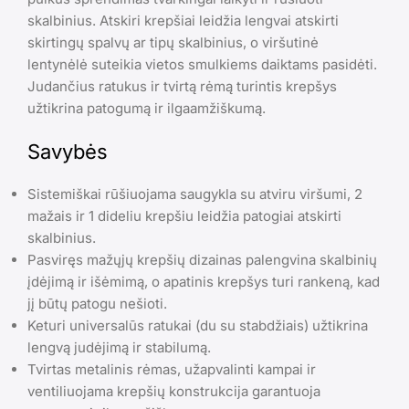
skalbinius. Atskiri krepšiai leidžia lengvai atskirti
skirtingų spalvų ar tipų skalbinius, o viršutinė
lentynėlė suteikia vietos smulkiems daiktams pasidėti.
Judančius ratukus ir tvirtą rėmą turintis krepšys
užtikrina patogumą ir ilgaamžiškumą.
Savybės
Sistemiškai rūšiuojama saugykla su atviru viršumi, 2
mažais ir 1 dideliu krepšiu leidžia patogiai atskirti
skalbinius.
Pasviręs mažųjų krepšių dizainas palengvina skalbinių
įdėjimą ir išėmimą, o apatinis krepšys turi rankeną, kad
jį būtų patogu nešioti.
Keturi universalūs ratukai (du su stabdžiais) užtikrina
lengvą judėjimą ir stabilumą.
Tvirtas metalinis rėmas, užapvalinti kampai ir
ventiliuojama krepšių konstrukcija garantuoja