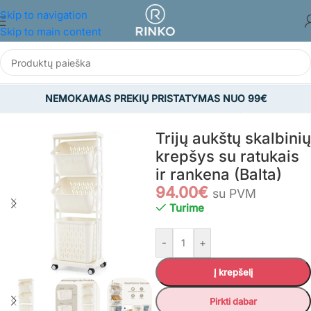
Skip to navigation
Skip to main content
NEMOKAMAS PREKIŲ PRISTATYMAS NUO 99€
Pradžia
/
BALDAI
/
Vonios kambario baldai
/
Skalbinių dėžės
Trijų aukštų skalbinių
krepšys su ratukais
ir rankena (Balta)
94.00
€
su PVM
Turime
-
+
Į krepšelį
Pirkti dabar