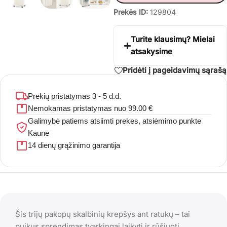
Prekės ID:
129804
Turite klausimų? Mielai
atsakysime
Pridėti į pageidavimų sąrašą
Prekių pristatymas 3 - 5 d.d.
Nemokamas pristatymas nuo 99.00 €
Galimybė patiems atsiimti prekes, atsiėmimo punkte
Kaune
14 dienų grąžinimo garantija
Šis trijų pakopų skalbinių krepšys ant ratukų – tai
puikus sprendimas tvarkingai laikyti ir rūšiuoti