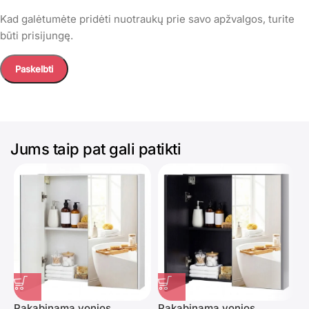
Kad galėtumėte pridėti nuotraukų prie savo apžvalgos, turite
būti prisijungę.
Jums taip pat gali patikti
Pakabinama vonios
Pakabinama vonios
V