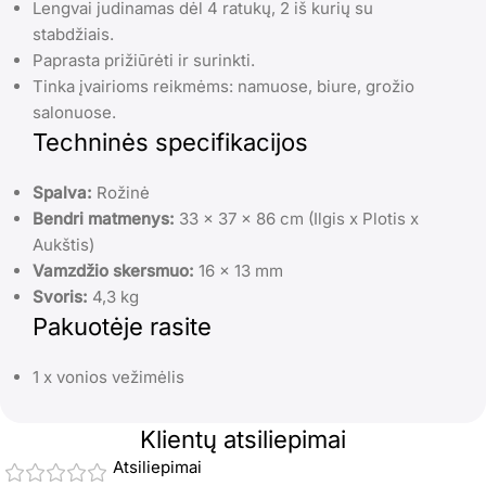
Lengvai judinamas dėl 4 ratukų, 2 iš kurių su
stabdžiais.
Paprasta prižiūrėti ir surinkti.
Tinka įvairioms reikmėms: namuose, biure, grožio
salonuose.
Techninės specifikacijos
Spalva:
Rožinė
Bendri matmenys:
33 x 37 x 86 cm (Ilgis x Plotis x
Aukštis)
Vamzdžio skersmuo:
16 x 13 mm
Svoris:
4,3 kg
Pakuotėje rasite
1 x vonios vežimėlis
Klientų atsiliepimai
Atsiliepimai