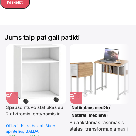
Jums taip pat gali patikti
Spausdintuvo staliukas su
Ž
Natūralaus medžio
2 atviromis lentynomis ir
i
Natūrali mediena
fiksuojamais ratukais
e
Sulankstomas rašomasis
Ofiso ir biuro baldai
Biuro
B
stalas, transformuojamas į
spintelės
BALDAI
Ž
šoninį, su lentyna