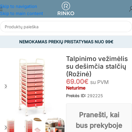
Skip to navigation
Skip to main content
NEMOKAMAS PREKIŲ PRISTATYMAS NUO 99€
Pradžia
/
BALDAI
/
Ofiso ir biuro baldai
/
Biuro spintelės
Talpinimo vežimėlis
su dešimčia stalčių
(Rožinė)
69.00
€
su PVM
Neturime
Prekės ID:
292225
Pranešti, kai
bus prekyboje