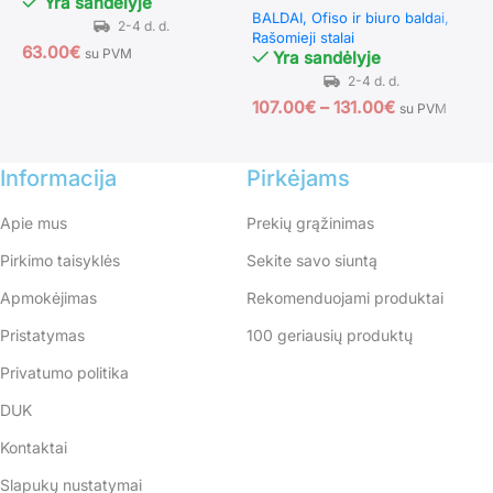
Yra sandėlyje
BALDAI
Ofiso ir biuro baldai
Rašomieji stalai
63.00
€
2
su PVM
Yra sandėlyje
107.00
€
–
131.00
€
su PVM
Informacija
Pirkėjams
Apie mus
Prekių grąžinimas
Pirkimo taisyklės
Sekite savo siuntą
Apmokėjimas
Rekomenduojami produktai
Pristatymas
100 geriausių produktų
Privatumo politika
DUK
Kontaktai
Slapukų nustatymai