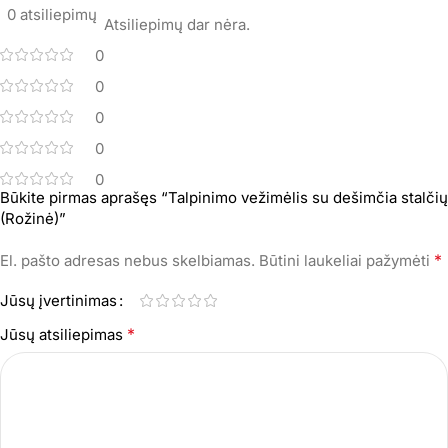
0 atsiliepimų
Atsiliepimų dar nėra.
0
0
0
0
0
Būkite pirmas aprašęs “Talpinimo vežimėlis su dešimčia stalčių
(Rožinė)”
*
El. pašto adresas nebus skelbiamas.
Būtini laukeliai pažymėti
Jūsų įvertinimas
*
Jūsų atsiliepimas