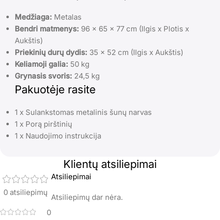
Medžiaga:
Metalas
Bendri matmenys:
96 x 65 x 77 cm (Ilgis x Plotis x
Aukštis)
Priekinių durų dydis:
35 x 52 cm (Ilgis x Aukštis)
Keliamoji galia:
50 kg
Grynasis svoris:
24,5 kg
Pakuotėje rasite
1 x Sulankstomas metalinis šunų narvas
1 x Porą pirštinių
1 x Naudojimo instrukcija
Klientų atsiliepimai
Atsiliepimai
0 atsiliepimų
Atsiliepimų dar nėra.
0