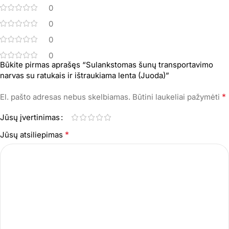
0
0
0
0
Būkite pirmas aprašęs “Sulankstomas šunų transportavimo
narvas su ratukais ir ištraukiama lenta (Juoda)”
*
El. pašto adresas nebus skelbiamas.
Būtini laukeliai pažymėti
Jūsų įvertinimas
*
Jūsų atsiliepimas