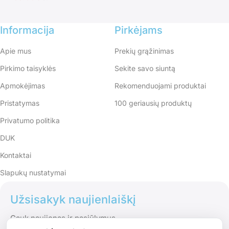
Informacija
Pirkėjams
Apie mus
Prekių grąžinimas
Pirkimo taisyklės
Sekite savo siuntą
Apmokėjimas
Rekomenduojami produktai
Pristatymas
100 geriausių produktų
Privatumo politika
DUK
Kontaktai
Slapukų nustatymai
Užsisakyk naujienlaiškį
Gauk naujienas ir pasiūlymus