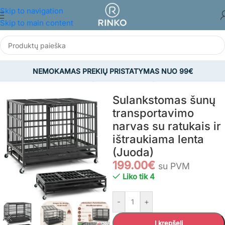
Skip to navigation
Skip to main content
NEMOKAMAS PREKIŲ PRISTATYMAS NUO 99€
Pradžia
/
GYVŪNAMS
/
Šunų reikmenys
/
Šunų narvai
Sulankstomas šunų
transportavimo
narvas su ratukais ir
ištraukiama lenta
(Juoda)
199.00
€
su PVM
Liko tik 4
-
+
Į krepšelį