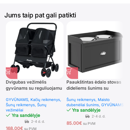
Jums taip pat gali patikti
Dvigubas vežimėlis
Paaukštintas ėdalo stovas
K
gyvūnams su reguliuojamu
dideliems šunims su
s
stogeliu ir sulankstomu
stalčiumi
d
GYVŪNAMS
Kačių reikmenys
Šunų reikmenys
Maisto
Š
dizainu (Juoda)
Šunų reikmenys
Šunų
dubenėliai šunims
GYVŪNAMS
a
Yra sandėlyje
vežimėliai
Yra sandėlyje
85.00
€
2
su PVM
168.00
€
su PVM