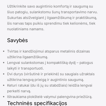
Užtikrinkite savo augintinio komfortą ir saugumą su
šiuo patogiu, sulankstomu šunų transportavimo narvu.
Sukurtas atsižvelgiant į ilgaamžiškumą ir praktiškumą,
šis narvas taps puikiu sprendimu tiek kelionėms, tiek
nuolatiniams namams.
Savybės
Tvirtas ir kandžiojimui atsparus metalinis dizainas
užtikrina ilgaamžiškumą.
Lengvai sulankstomas į kompaktišką dydį – patogus
laikyti ir transportuoti.
Dvi durys (viršutinė ir priekinė) su saugiais užraktais
užtikrina lengvą prieigą ir augintinio saugumą.
Keturi ratukai (du iš jų su stabdžiais) leidžia lengvai
perkelti narvą.
Ištraukiama plokštelė valymui palengvina priežiūrą.
Techninės specifikacijos