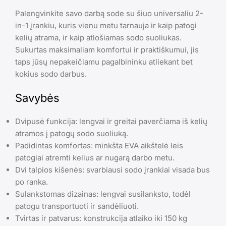
Palengvinkite savo darbą sode su šiuo universaliu 2-
in-1 įrankiu, kuris vienu metu tarnauja ir kaip patogi
kelių atrama, ir kaip atlošiamas sodo suoliukas.
Sukurtas maksimaliam komfortui ir praktiškumui, jis
taps jūsų nepakeičiamu pagalbininku atliekant bet
kokius sodo darbus.
Savybės
Dvipusė funkcija: lengvai ir greitai paverčiama iš kelių
atramos į patogų sodo suoliuką.
Padidintas komfortas: minkšta EVA aikštelė leis
patogiai atremti kelius ar nugarą darbo metu.
Dvi talpios kišenės: svarbiausi sodo įrankiai visada bus
po ranka.
Sulankstomas dizainas: lengvai susilanksto, todėl
patogu transportuoti ir sandėliuoti.
Tvirtas ir patvarus: konstrukcija atlaiko iki 150 kg