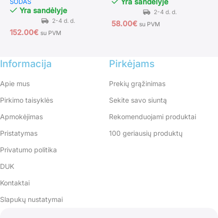
Yra sandėlyje
SODAS
S
Yra sandėlyje
58.00
€
su PVM
152.00
€
7
su PVM
Informacija
Pirkėjams
Apie mus
Prekių grąžinimas
Pirkimo taisyklės
Sekite savo siuntą
Apmokėjimas
Rekomenduojami produktai
Pristatymas
100 geriausių produktų
Privatumo politika
DUK
Kontaktai
Slapukų nustatymai