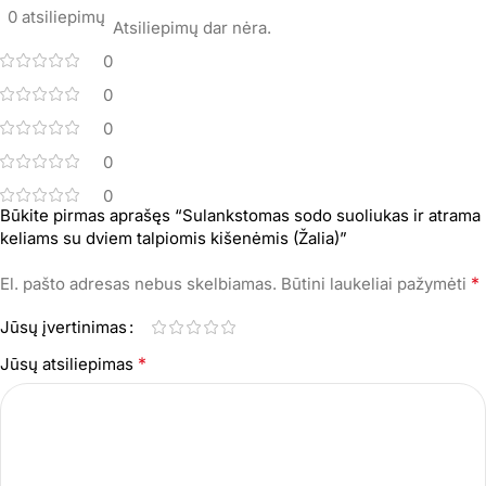
0 atsiliepimų
Atsiliepimų dar nėra.
0
0
0
0
0
Būkite pirmas aprašęs “Sulankstomas sodo suoliukas ir atrama
keliams su dviem talpiomis kišenėmis (Žalia)”
*
El. pašto adresas nebus skelbiamas.
Būtini laukeliai pažymėti
Jūsų įvertinimas
*
Jūsų atsiliepimas