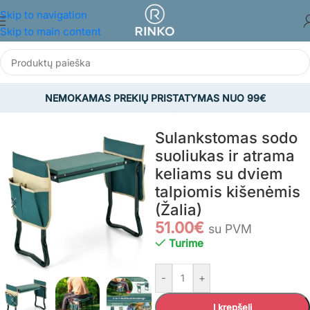
Skip to navigation
Skip to main content
NEMOKAMAS PREKIŲ PRISTATYMAS NUO 99€
Pradžia
/
SODAS
/
Viskas sodui
/
Sodo įrankiai ir aksesuarai
Sulankstomas sodo
suoliukas ir atrama
keliams su dviem
talpiomis kišenėmis
(Žalia)
51.00
€
su PVM
Turime
-
+
Į krepšelį