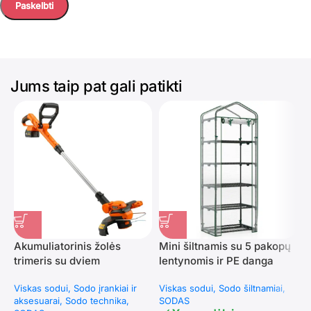
Jums taip pat gali patikti
Akumuliatorinis žolės
Mini šiltnamis su 5 pakopų
P
trimeris su dviem
lentynomis ir PE danga
s
baterijomis ir reguliuojama
(Balta)
(
Viskas sodui
Sodo įrankiai ir
Viskas sodui
Sodo šiltnamiai
V
teleskopine rankena
aksesuarai
Sodo technika
SODAS
a