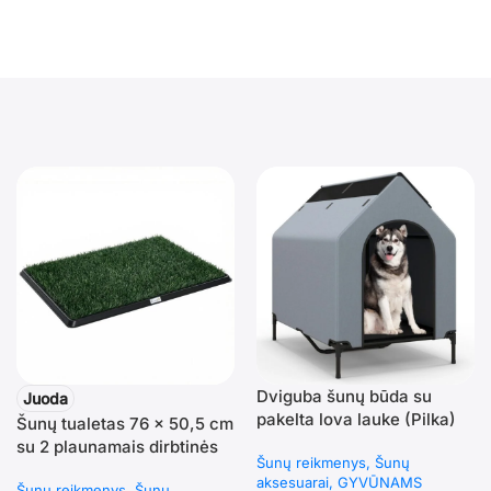
Dviguba šunų būda su
Juoda
pakelta lova lauke (Pilka)
Šunų tualetas 76 x 50,5 cm
su 2 plaunamais dirbtinės
Šunų reikmenys
Šunų
žolės kilimėliais
aksesuarai
GYVŪNAMS
Šunų reikmenys
Šunų