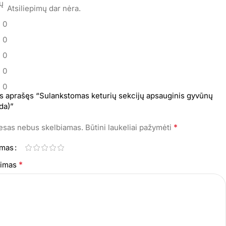
mų
Atsiliepimų dar nėra.
0
0
0
0
0
s aprašęs “Sulankstomas keturių sekcijų apsauginis gyvūnų
da)”
*
resas nebus skelbiamas.
Būtini laukeliai pažymėti
imas
*
epimas