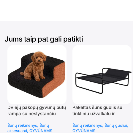
Jums taip pat gali patikti
Dviejų pakopų gyvūnų putų
Pakeltas šuns guolis su
rampa su neslystančiu
tinkliniu užvalkalu ir
paviršiumi (Ruda + Juoda)
reguliuojamu atlošu
Šunų reikmenys
Šunų
Šunų reikmenys
Šunų guoliai
aksesuarai
GYVŪNAMS
GYVŪNAMS