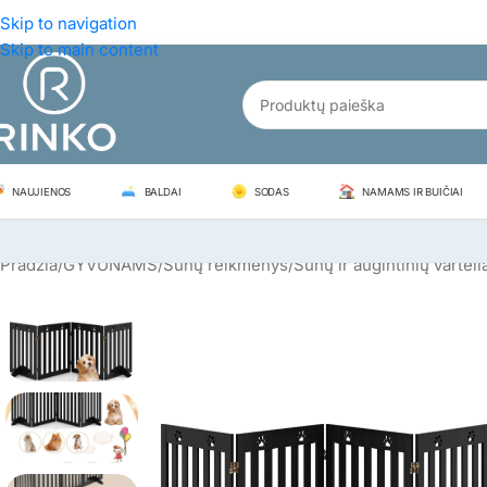
Skip to navigation
Skip to main content
NAUJIENOS
BALDAI
SODAS
NAMAMS IR BUIČIAI
Pradžia
/
GYVŪNAMS
/
Šunų reikmenys
/
Šunų ir augintinių varteli