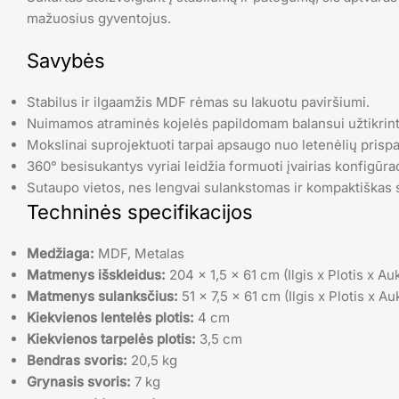
mažuosius gyventojus.
Savybės
Stabilus ir ilgaamžis MDF rėmas su lakuotu paviršiumi.
Nuimamos atraminės kojelės papildomam balansui užtikrint
Mokslinai suprojektuoti tarpai apsaugo nuo letenėlių prisp
360° besisukantys vyriai leidžia formuoti įvairias konfigūraci
Sutaupo vietos, nes lengvai sulankstomas ir kompaktiškas 
Techninės specifikacijos
Medžiaga:
MDF, Metalas
Matmenys išskleidus:
204 x 1,5 x 61 cm (Ilgis x Plotis x Auk
Matmenys sulanksčius:
51 x 7,5 x 61 cm (Ilgis x Plotis x Au
Kiekvienos lentelės plotis:
4 cm
Kiekvienos tarpelės plotis:
3,5 cm
Bendras svoris:
20,5 kg
Grynasis svoris:
7 kg