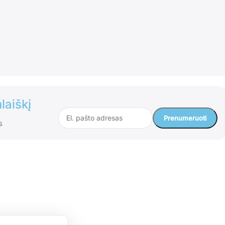
laiškį
s