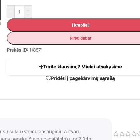
-
+
Į krepšelį
Pirkti dabar
Prekės ID:
118571
Turite klausimų? Mielai atsakysime
Pridėti į pageidavimų sąrašą
mūsų sulankstomu apsauginiu aptvaru.
s taps nepakeičiamu pagalbininku prižiūrint