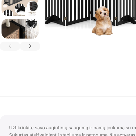
Užtikrinkite savo augintinių saugumą ir namų jaukumą su 
Sukurtas atsižvelgiant į stabilumą ir patogumą, šis aptvara