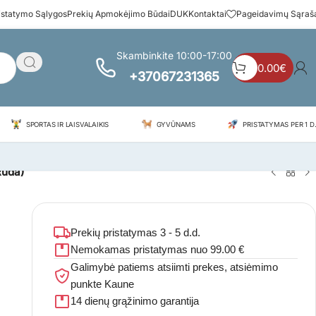
istatymo Sąlygos
Prekių Apmokėjimo Būdai
DUK
Kontaktai
Pageidavimų Sąraš
Skambinkite 10:00-17:00
0.00
€
+37067231365
SPORTAS IR LAISVALAIKIS
GYVŪNAMS
PRISTATYMAS PER 1 D.
Ruda)
Prekių pristatymas 3 - 5 d.d.
Nemokamas pristatymas nuo 99.00 €
Galimybė patiems atsiimti prekes, atsiėmimo
punkte Kaune
14 dienų grąžinimo garantija