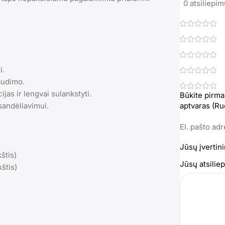
0 atsiliepi
i.
audimo.
jas ir lengvai sulankstyti.
Būkite pirma
sandėliavimui.
aptvaras (Ru
El. pašto ad
Jūsų įvertin
štis)
Jūsų atsili
kštis)