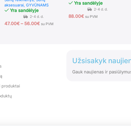
Yra sandėlyje
aksesuarai
GYVŪNAMS
Yra sandėlyje
88.00
€
su PVM
47.00
€
–
56.00
€
su PVM
Užsisakyk naujien
s
Gauk naujienas ir pasiūlymu
tą
 produktai
oduktų