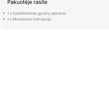
Pakuotėje rasite
1 x Sulankstomas gyvūnų aptvaras
1 x Montavimo instrukcija