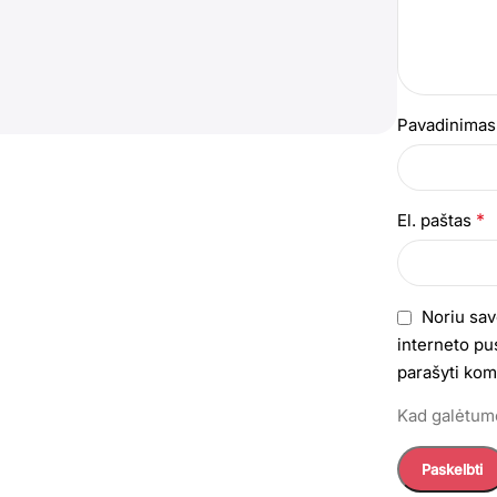
Pavadinima
*
El. paštas
Noriu sav
interneto pus
parašyti kom
Kad galėtumė