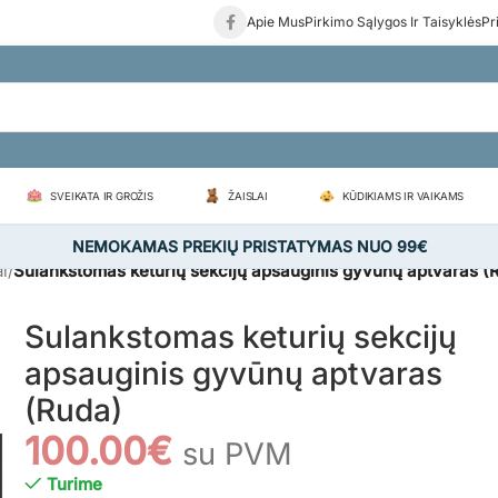
Apie Mus
Pirkimo Sąlygos Ir Taisyklės
Pr
SVEIKATA IR GROŽIS
ŽAISLAI
KŪDIKIAMS IR VAIKAMS
NEMOKAMAS PREKIŲ PRISTATYMAS NUO 99€
ai
/
Sulankstomas keturių sekcijų apsauginis gyvūnų aptvaras (
Sulankstomas keturių sekcijų
apsauginis gyvūnų aptvaras
(Ruda)
100.00
€
su PVM
Turime