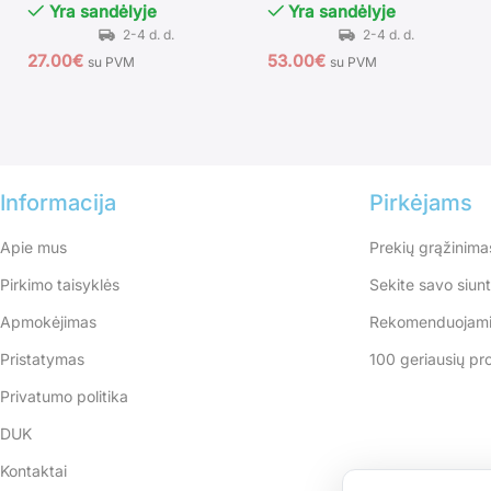
Yra sandėlyje
Yra sandėlyje
27.00
€
53.00
€
su PVM
su PVM
Informacija
Pirkėjams
Apie mus
Prekių grąžinima
Pirkimo taisyklės
Sekite savo siun
Apmokėjimas
Rekomenduojami
Pristatymas
100 geriausių pr
Privatumo politika
DUK
Kontaktai