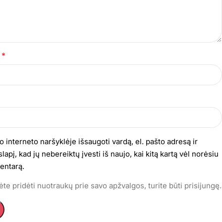
*
s
o interneto naršyklėje išsaugoti vardą, el. pašto adresą ir
lapį, kad jų nebereiktų įvesti iš naujo, kai kitą kartą vėl norėsiu
entarą.
te pridėti nuotraukų prie savo apžvalgos, turite būti prisijungę.