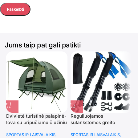
Jums taip pat gali patikti
Dvivietė turistinė palapinė-
Reguliuojamos
S
lova su pripučiamu čiužiniu
sulankstomos greito
s
ir miegmaišiais 5-in-
fiksavimo trekingo lazdos
s
SPORTAS IR LAISVALAIKIS
SPORTAS IR LAISVALAIKIS
S
1(Žalia)
(Mėlyna)