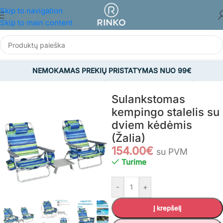
Skip to navigation
Skip to main content
NEMOKAMAS PREKIŲ PRISTATYMAS NUO 99€
TAS IR LAISVALAIKIS
/
Kempingas ir aksesuarai
/
Kempingo kėdės
Sulankstomas
kempingo stalelis su
dviem kėdėmis
(Žalia)
154.00
€
su PVM
Turime
-
+
Į krepšelį