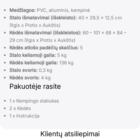
Medžiagos:
PVC, aliuminis, kempinė
Stalo išmatavimai (išskleisto):
40 x 29,5 x 12,5 cm
(Ilgis x Plotis x Aukštis)
Kėdės išmatavimai (išskleistos):
60 – 101 x 68 x 84 –
29 cm (Ilgis x Plotis x Aukštis)
Kėdės atlošo padėčių skaičius:
5
Stalo keliamoji galia:
5 kg
Kėdės keliamoji galia:
136 kg
Stalo svoris:
0,3 kg
Kėdės svoris:
4 kg
Pakuotėje rasite
1 x Kempingo staliukas
2 x Kėdės
1 x Instrukcija
Klientų atsiliepimai