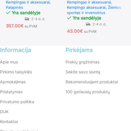
Kempingas ir aksesuarai
Kempingas ir aksesuarai
K
Palapinės
Kempingo aksesuarai
Žiemos
K
Yra sandėlyje
sportas ir invenotrius
Yra sandėlyje
357.00
€
2
su PVM
43.00
€
su PVM
Informacija
Pirkėjams
Apie mus
Prekių grąžinimas
Pirkimo taisyklės
Sekite savo siuntą
Apmokėjimas
Rekomenduojami produktai
Pristatymas
100 geriausių produktų
Privatumo politika
DUK
Kontaktai