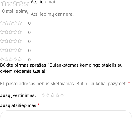
Atsiliepimai
0 atsiliepimų
Atsiliepimų dar nėra.
0
0
0
0
0
Būkite pirmas aprašęs “Sulankstomas kempingo stalelis su
dviem kėdėmis (Žalia)”
*
El. pašto adresas nebus skelbiamas.
Būtini laukeliai pažymėti
Jūsų įvertinimas
*
Jūsų atsiliepimas