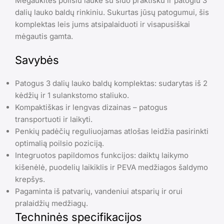
Mėgaukitės poilsiu lauke su šiuo praktišku ir patogiu 3
dalių lauko baldų rinkiniu. Sukurtas jūsų patogumui, šis
komplektas leis jums atsipalaiduoti ir visapusiškai
mėgautis gamta.
Savybės
Patogus 3 dalių lauko baldų komplektas: sudarytas iš 2
kėdžių ir 1 sulankstomo staliuko.
Kompaktiškas ir lengvas dizainas – patogus
transportuoti ir laikyti.
Penkių padėčių reguliuojamas atlošas leidžia pasirinkti
optimalią poilsio poziciją.
Integruotos papildomos funkcijos: daiktų laikymo
kišenėlė, puodelių laikiklis ir PEVA medžiagos šaldymo
krepšys.
Pagaminta iš patvarių, vandeniui atsparių ir orui
pralaidžių medžiagų.
Techninės specifikacijos