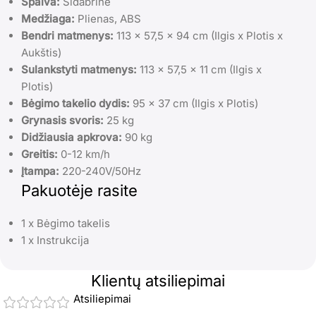
Spalva:
Sidabrinė
Medžiaga:
Plienas, ABS
Bendri matmenys:
113 x 57,5 x 94 cm (Ilgis x Plotis x
Aukštis)
Sulankstyti matmenys:
113 x 57,5 x 11 cm (Ilgis x
Plotis)
Bėgimo takelio dydis:
95 x 37 cm (Ilgis x Plotis)
Grynasis svoris:
25 kg
Didžiausia apkrova:
90 kg
Greitis:
0-12 km/h
Įtampa:
220-240V/50Hz
Pakuotėje rasite
1 x Bėgimo takelis
1 x Instrukcija
Klientų atsiliepimai
Atsiliepimai