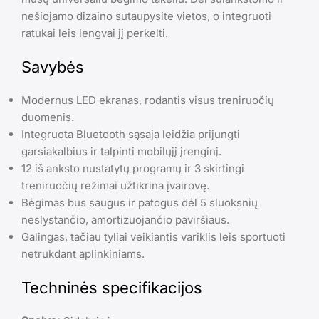
nešiojamo dizaino sutaupysite vietos, o integruoti
ratukai leis lengvai jį perkelti.
Savybės
Modernus LED ekranas, rodantis visus treniruočių
duomenis.
Integruota Bluetooth sąsaja leidžia prijungti
garsiakalbius ir talpinti mobilųjį įrenginį.
12 iš anksto nustatytų programų ir 3 skirtingi
treniruočių režimai užtikrina įvairovę.
Bėgimas bus saugus ir patogus dėl 5 sluoksnių
neslystančio, amortizuojančio paviršiaus.
Galingas, tačiau tyliai veikiantis variklis leis sportuoti
netrukdant aplinkiniams.
Techninės specifikacijos