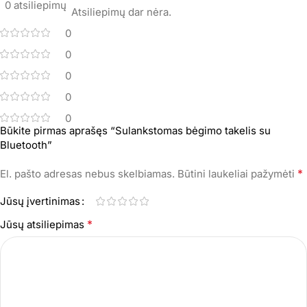
0 atsiliepimų
Atsiliepimų dar nėra.
0
0
0
0
0
Būkite pirmas aprašęs “Sulankstomas bėgimo takelis su
Bluetooth”
*
El. pašto adresas nebus skelbiamas.
Būtini laukeliai pažymėti
Jūsų įvertinimas
*
Jūsų atsiliepimas