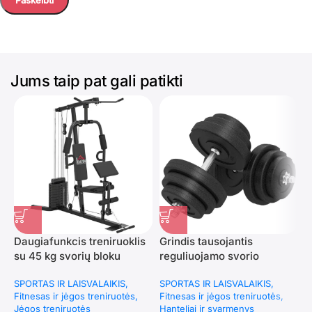
Jums taip pat gali patikti
Daugiafunkcis treniruoklis
Grindis tausojantis
su 45 kg svorių bloku
reguliuojamo svorio
M
hantelių rinkinys 40 kg
k
SPORTAS IR LAISVALAIKIS
SPORTAS IR LAISVALAIKIS
(
Fitnesas ir jėgos treniruotės
Fitnesas ir jėgos treniruotės
F
Jėgos treniruotės
Hanteliai ir svarmenys
A