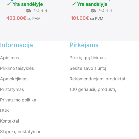
Yra sandėlyje
Yra sandėlyje
L
403.00
€
101.00
€
su PVM
su PVM
7
Informacija
Pirkėjams
Apie mus
Prekių grąžinimas
Pirkimo taisyklės
Sekite savo siuntą
Apmokėjimas
Rekomenduojami produktai
Pristatymas
100 geriausių produktų
Privatumo politika
DUK
Kontaktai
Slapukų nustatymai