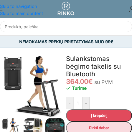
Skip to navigation
Skip to main content
NEMOKAMAS PREKIŲ PRISTATYMAS NUO 99€
 IR LAISVALAIKIS
/
Fitnesas ir jėgos treniruotės
/
Bėgimo takeliai
Sulankstomas
bėgimo takelis su
Bluetooth
364.00
€
su PVM
Turime
-
+
Į krepšelį
Pirkti dabar