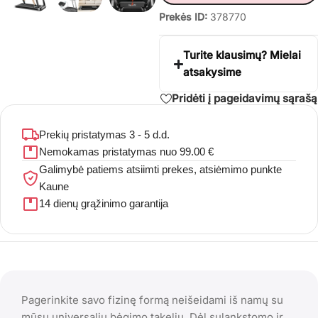
Prekės ID:
378770
Turite klausimų? Mielai
atsakysime
Pridėti į pageidavimų sąrašą
Prekių pristatymas 3 - 5 d.d.
Nemokamas pristatymas nuo 99.00 €
Galimybė patiems atsiimti prekes, atsiėmimo punkte
Kaune
14 dienų grąžinimo garantija
Pagerinkite savo fizinę formą neišeidami iš namų su
mūsų universaliu bėgimo takeliu. Dėl sulankstomo ir