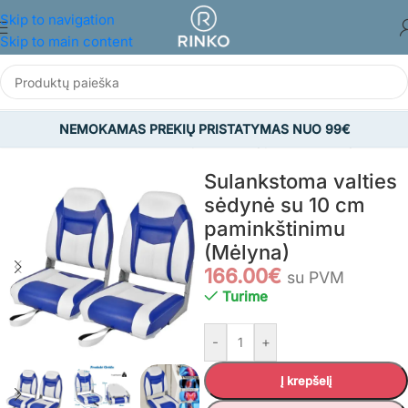
Skip to navigation
Skip to main content
NEMOKAMAS PREKIŲ PRISTATYMAS NUO 99€
PORTAS IR LAISVALAIKIS
/
Valtys ir valčių priedai
/
Valčių kėdutės
Sulankstoma valties
sėdynė su 10 cm
paminkštinimu
(Mėlyna)
166.00
€
su PVM
Turime
-
+
Į krepšelį