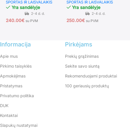
SPORTAS IR LAISVALAIKIS
SPORTAS IR LAISVALAIKIS
p
Yra sandėlyje
Yra sandėlyje
I
240.00
€
250.00
€
su PVM
su PVM
6
Informacija
Pirkėjams
Apie mus
Prekių grąžinimas
Pirkimo taisyklės
Sekite savo siuntą
Apmokėjimas
Rekomenduojami produktai
Pristatymas
100 geriausių produktų
Privatumo politika
DUK
Kontaktai
Slapukų nustatymai