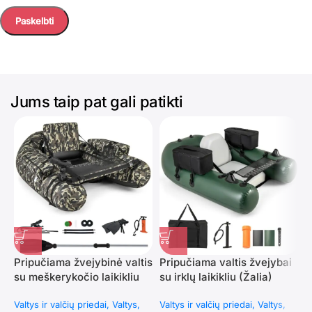
Jums taip pat gali patikti
Pripučiama žvejybinė valtis
Pripučiama valtis žvejybai
D
su meškerykočio laikikliu
su irklų laikikliu (Žalia)
1
(Kamufliažinė)
k
Valtys ir valčių priedai
Valtys
Valtys ir valčių priedai
Valtys
V
p