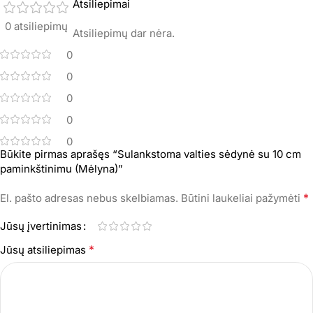
Atsiliepimai
0 atsiliepimų
Atsiliepimų dar nėra.
0
0
0
0
0
Būkite pirmas aprašęs “Sulankstoma valties sėdynė su 10 cm
paminkštinimu (Mėlyna)”
*
El. pašto adresas nebus skelbiamas.
Būtini laukeliai pažymėti
Jūsų įvertinimas
*
Jūsų atsiliepimas