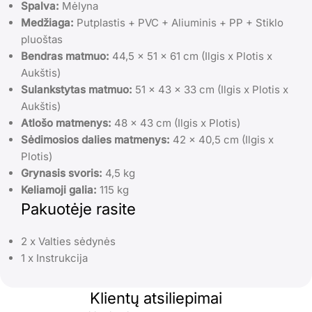
Spalva:
Mėlyna
Medžiaga:
Putplastis + PVC + Aliuminis + PP + Stiklo
pluoštas
Bendras matmuo:
44,5 x 51 x 61 cm (Ilgis x Plotis x
Aukštis)
Sulankstytas matmuo:
51 x 43 x 33 cm (Ilgis x Plotis x
Aukštis)
Atlošo matmenys:
48 x 43 cm (Ilgis x Plotis)
Sėdimosios dalies matmenys:
42 x 40,5 cm (Ilgis x
Plotis)
Grynasis svoris:
4,5 kg
Keliamoji galia:
115 kg
Pakuotėje rasite
2 x Valties sėdynės
1 x Instrukcija
Klientų atsiliepimai