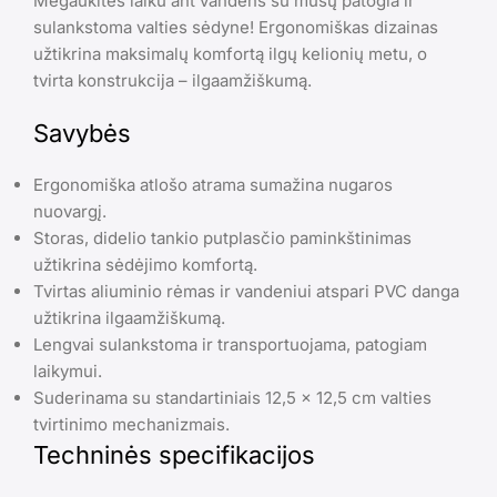
Mėgaukitės laiku ant vandens su mūsų patogia ir
sulankstoma valties sėdyne! Ergonomiškas dizainas
užtikrina maksimalų komfortą ilgų kelionių metu, o
tvirta konstrukcija – ilgaamžiškumą.
Savybės
Ergonomiška atlošo atrama sumažina nugaros
nuovargį.
Storas, didelio tankio putplasčio paminkštinimas
užtikrina sėdėjimo komfortą.
Tvirtas aliuminio rėmas ir vandeniui atspari PVC danga
užtikrina ilgaamžiškumą.
Lengvai sulankstoma ir transportuojama, patogiam
laikymui.
Suderinama su standartiniais 12,5 x 12,5 cm valties
tvirtinimo mechanizmais.
Techninės specifikacijos