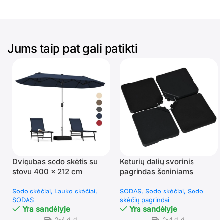
Jums taip pat gali patikti
Dvigubas sodo skėtis su
Keturių dalių svorinis
stovu 400 x 212 cm
pagrindas šoniniams
(Tamsiai mėlyna)
skėčiams, užpildomas
Sodo skėčiai
Lauko skėčiai
SODAS
Sodo skėčiai
Sodo
vandeniu ir smėliu
SODAS
skėčių pagrindai
Yra sandėlyje
Yra sandėlyje