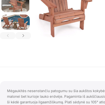
Mėgaukitės nesenstančiu patogumu su šia aukštos kokybės 
malonei bet kurioje lauko erdvėje. Pagaminta iš aukščiaus
ši kėdė garantuoja ilgaamžiškumą. Plati sėdynė su 105° atl