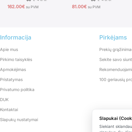
162.00
€
81.00
€
su PVM
su PVM
Informacija
Pirkėjams
Apie mus
Prekių grąžinima
Pirkimo taisyklės
Sekite savo siun
Apmokėjimas
Rekomenduojami
Pristatymas
100 geriausių pr
Privatumo politika
DUK
Kontaktai
Slapukai (Cook
Slapukų nustatymai
Siekiant sklanda