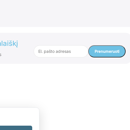
laiškį
s