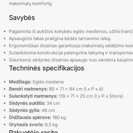
maksimalų komfortą.
Savybės
Pagaminta iš aukštos kokybės eglės medienos, užtikrinanč
Apsauginis lakas prailgina kėdės tarnavimo laiką.
Ergonomiškas dizainas garantuoja maksimalų sėdėjimo kom
Sulankstoma konstrukcija palengvina laikymą ir transporta
Siauresnis sėdynės dizainas apsaugo nuo vandens kaupimo
Techninės specifikacijos
Medžiaga:
Eglės mediena
Bendri matmenys:
89 x 71 x 94 cm (I x P x A)
Sulankstyti matmenys:
119 x 71 x 25 cm (I x P x Storis)
Sėdynės aukštis:
34 cm
Sėdynės gylis:
46 cm
Didžiausia apkrova:
180 kg
Grynasis svoris:
8,5 kg
Pakuotėje rasite