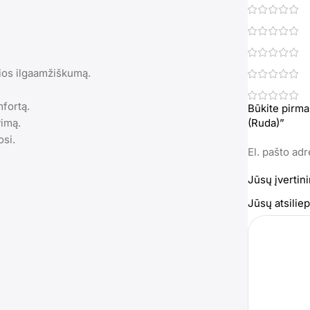
ios ilgaamžiškumą.
fortą.
Būkite pirm
vimą.
(Ruda)”
si.
El. pašto ad
Jūsų įvertin
Jūsų atsili