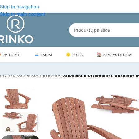
Skip to navigation
Skip to main content
NAUJIENOS
BALDAI
SODAS
NAMAMS IR BUIČIAI
Pradžia
/
SODAS
/
Sodo kėdės
/
Sulankstoma medinė sodo kėdė 18