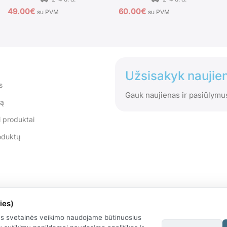
49.00
€
60.00
€
su PVM
su PVM
Užsisakyk naujien
s
Gauk naujienas ir pasiūlymu
tą
 produktai
oduktų
ies)
us svetainės veikimo naudojame būtinuosius