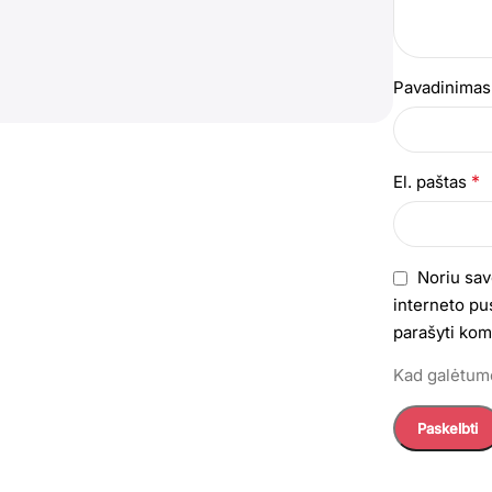
Pavadinima
*
El. paštas
Noriu sav
interneto pus
parašyti kom
Kad galėtumė