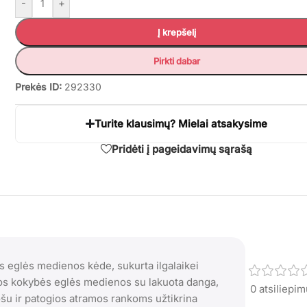
-
+
Į krepšelį
Pirkti dabar
Prekės ID:
292330
Turite klausimų? Mielai atsakysime
Pridėti į pageidavimų sąrašą
eglės medienos kėde, sukurta ilgalaikei
ios kokybės eglės medienos su lakuota danga,
0 atsiliepi
ošu ir patogios atramos rankoms užtikrina