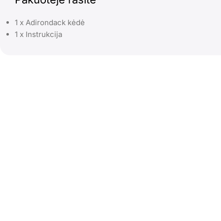
1 x Adirondack kėdė
1 x Instrukcija