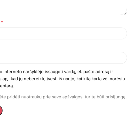
*
s
o interneto naršyklėje išsaugoti vardą, el. pašto adresą ir
lapį, kad jų nebereiktų įvesti iš naujo, kai kitą kartą vėl norėsiu
entarą.
te pridėti nuotraukų prie savo apžvalgos, turite būti prisijungę.