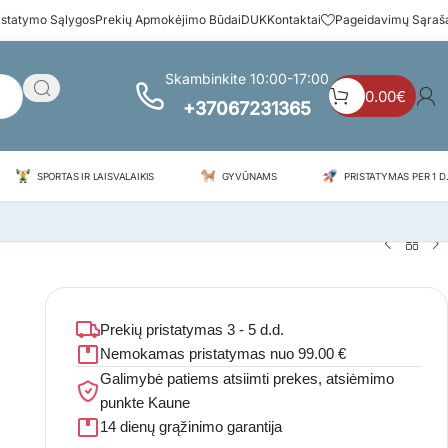
istatymo Sąlygos
Prekių Apmokėjimo Būdai
DUK
Kontaktai
Pageidavimų Sąraš
Skambinkite 10:00-17:00
0.00
€
+37067231365
SPORTAS IR LAISVALAIKIS
GYVŪNAMS
PRISTATYMAS PER 1 D.
Prekių pristatymas 3 - 5 d.d.
Nemokamas pristatymas nuo 99.00 €
Galimybė patiems atsiimti prekes, atsiėmimo
punkte Kaune
14 dienų grąžinimo garantija