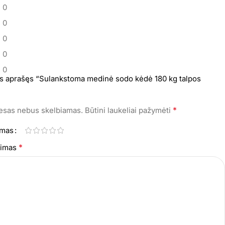
0
0
0
0
0
as aprašęs “Sulankstoma medinė sodo kėdė 180 kg talpos
*
resas nebus skelbiamas.
Būtini laukeliai pažymėti
imas
*
epimas