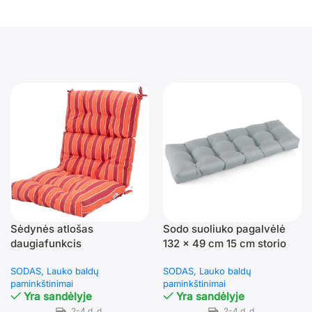
Sėdynės atlošas
Sodo suoliuko pagalvėlė
daugiafunkcis
132 x 49 cm 15 cm storio
reguliuojamas
(Pilka)
SODAS
Lauko baldų
SODAS
Lauko baldų
paminkštintas (Dryžuota)
paminkštinimai
paminkštinimai
Yra sandėlyje
Yra sandėlyje