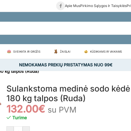
Apie Mus
Pirkimo Sąlygos Ir Taisyklės
Pr
SVEIKATA IR GROŽIS
ŽAISLAI
KŪDIKIAMS IR VAIKAMS
NEMOKAMAS PREKIŲ PRISTATYMAS NUO 99€
0 kg talpos (Ruda)
Sulankstoma medinė sodo kėdė
180 kg talpos (Ruda)
132.00
€
su PVM
Turime