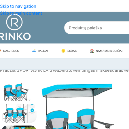
Skip to navigation
Skip to main content
NAUJIENOS
BALDAI
SODAS
NAMAMS IR BUIČIAI
Pradžia
/
SPORTAS IR LAISVALAIKIS
/
Kempingas ir aksesuarai
/
Ke