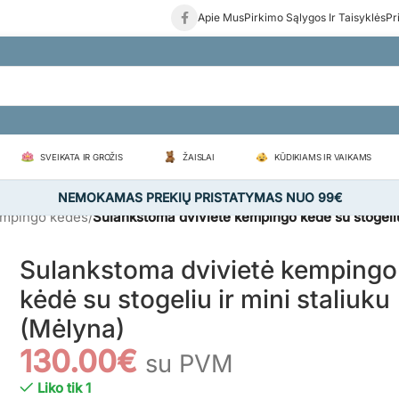
Apie Mus
Pirkimo Sąlygos Ir Taisyklės
Pr
SVEIKATA IR GROŽIS
ŽAISLAI
KŪDIKIAMS IR VAIKAMS
NEMOKAMAS PREKIŲ PRISTATYMAS NUO 99€
mpingo kėdės
/
Sulankstoma dvivietė kempingo kėdė su stogeliu
Sulankstoma dvivietė kempingo
kėdė su stogeliu ir mini staliuku
(Mėlyna)
130.00
€
su PVM
Liko tik 1