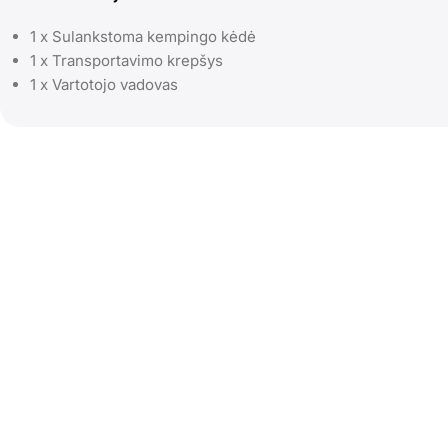
1 x Sulankstoma kempingo kėdė
1 x Transportavimo krepšys
1 x Vartotojo vadovas