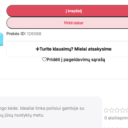
Į krepšelį
Pirkti dabar
Prekės ID:
126088
Turite klausimų? Mielai atsakysime
Pridėti į pageidavimų sąrašą
go kėde. Idealiai tinka poilsiui gamtoje su
isų jūsų nuotykių metu.
0 atsiliepi