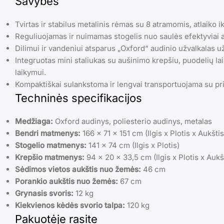
Savybės
Tvirtas ir stabilus metalinis rėmas su 8 atramomis, atlaiko ik
Reguliuojamas ir nuimamas stogelis nuo saulės efektyviai 
Dilimui ir vandeniui atsparus „Oxford“ audinio užvalkalas u
Integruotas mini staliukas su aušinimo krepšiu, puodelių lai
laikymui.
Kompaktiškai sulankstoma ir lengvai transportuojama su p
Techninės specifikacijos
Medžiaga:
Oxford audinys, poliesterio audinys, metalas
Bendri matmenys:
166 x 71 x 151 cm (Ilgis x Plotis x Aukštis
Stogelio matmenys:
141 x 74 cm (Ilgis x Plotis)
Krepšio matmenys:
94 x 20 x 33,5 cm (Ilgis x Plotis x Aukš
Sėdimos vietos aukštis nuo žemės:
46 cm
Porankio aukštis nuo žemės:
67 cm
Grynasis svoris:
12 kg
Kiekvienos kėdės svorio talpa:
120 kg
Pakuotėje rasite