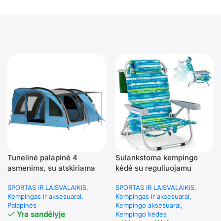
Tunelinė palapinė 4
Sulankstoma kempingo
asmenims, su atskiriama
kėdė su reguliuojamu
miegamąja zona ir stovimu
atlošu (Mėlyna ir žalia)
SPORTAS IR LAISVALAIKIS
SPORTAS IR LAISVALAIKIS
aukščiu
Kempingas ir aksesuarai
Kempingas ir aksesuarai
Palapinės
Kempingo aksesuarai
Yra sandėlyje
Kempingo kėdės