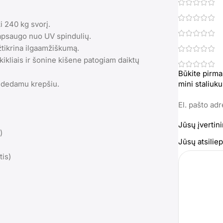
i 240 kg svorį.
apsaugo nuo UV spindulių.
žtikrina ilgaamžiškumą.
kikliais ir šonine kišene patogiam daiktų
Būkite pirma
ridedamu krepšiu.
mini staliuk
El. pašto ad
Jūsų įvertin
)
Jūsų atsili
tis)