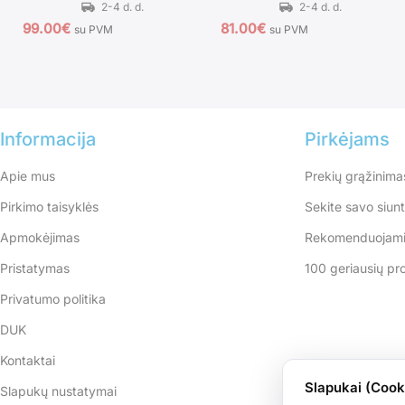
99.00
€
81.00
€
su PVM
su PVM
Informacija
Pirkėjams
Apie mus
Prekių grąžinima
Pirkimo taisyklės
Sekite savo siun
Apmokėjimas
Rekomenduojami
Pristatymas
100 geriausių pr
Privatumo politika
DUK
Kontaktai
Slapukai (Cook
Slapukų nustatymai