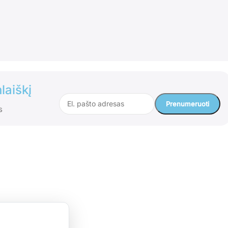
laiškį
s