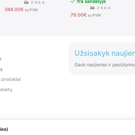
Yra sandėlyje
348.00
€
su PVM
76.00
€
su PVM
Užsisakyk naujien
s
Gauk naujienas ir pasiūlymu
tą
 produktai
oduktų
ies)