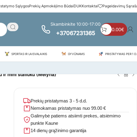
istatymo Sąlygos
Prekių Apmokėjimo Būdai
DUK
Kontaktai
Pageidavimų Sąraš
Skambinkite 10:00-17:00
0.00
€
+37067231365
SPORTAS IR LAISVALAIKIS
GYVŪNAMS
PRISTATYMAS PER 1 D.
 ir mini staliuku (Mėlyna)
Prekių pristatymas 3 - 5 d.d.
Nemokamas pristatymas nuo 99.00 €
Galimybė patiems atsiimti prekes, atsiėmimo
punkte Kaune
14 dienų grąžinimo garantija