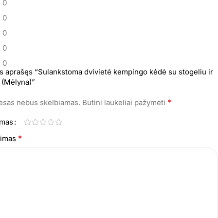
0
0
0
0
0
s aprašęs “Sulankstoma dvivietė kempingo kėdė su stogeliu ir
u (Mėlyna)”
*
resas nebus skelbiamas.
Būtini laukeliai pažymėti
imas
*
epimas