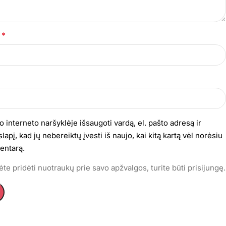
*
s
o interneto naršyklėje išsaugoti vardą, el. pašto adresą ir
lapį, kad jų nebereiktų įvesti iš naujo, kai kitą kartą vėl norėsiu
entarą.
te pridėti nuotraukų prie savo apžvalgos, turite būti prisijungę.