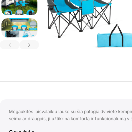
Mėgaukitės laisvalaikiu lauke su šia patogia dviviete kempin
šeima ar draugais, ji užtikrina komfortą ir funkcionalumą v