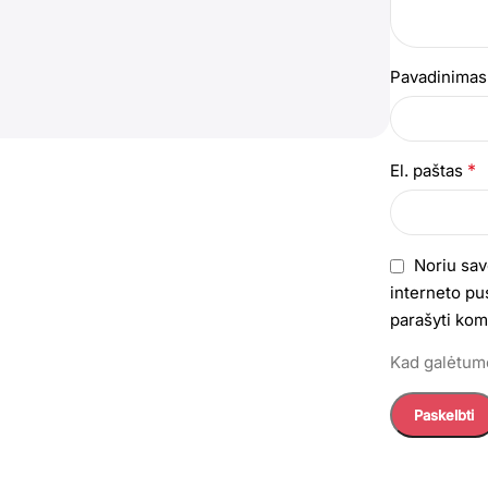
Pavadinima
*
El. paštas
Noriu sav
interneto pus
parašyti kom
Kad galėtumė