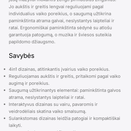
Jo aukštis ir greitis lengvai reguliuojami pagal
individualius vaiko poreikius, o saugumą užtikrina
paminkštinta atrama galvai, neslystantys laipteliai ir
ratai. Ergonomiškai paminkštinta sėdynė su atlošu
garantuoja patogumą, o muzika ir šviesos suteikia
papildomo džiaugsmo.
Savybės
4in1 dizainas, atitinkantis įvairius vaiko poreikius.
Reguliuojamas aukštis ir greitis, pritaikomi pagal vaiko
augimą ir poreikius.
Saugumą užtikrinantys elementai: paminkštinta galvos
atrama, neslystantys laipteliai ir ratai.
Interaktyvus dizainas su vairu, pavaromis ir
veidrodėliais skatina vaiko smalsumą.
Sulankstomas dizainas leidžia patogiai ir kompaktiškai
laikyti.