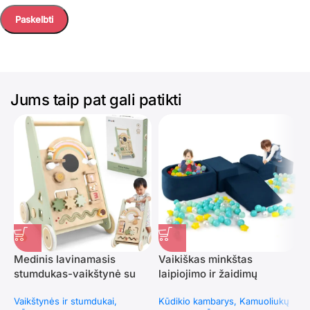
Jums taip pat gali patikti
Medinis lavinamasis
Vaikiškas minkštas
R
stumdukas-vaikštynė su
laipiojimo ir žaidimų
k
veiklos centru
komplektas iš 5 dalių
i
Vaikštynės ir stumdukai
Kūdikio kambarys
Kamuoliukų
K
(Tamsiai mėlyna)
p