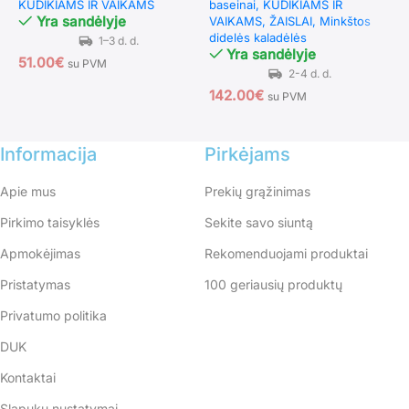
KŪDIKIAMS IR VAIKAMS
baseinai
KŪDIKIAMS IR
K
Yra sandėlyje
VAIKAMS
ŽAISLAI
Minkštos
l
didelės kaladėlės
Yra sandėlyje
51.00
€
su PVM
1
142.00
€
su PVM
Informacija
Pirkėjams
Apie mus
Prekių grąžinimas
Pirkimo taisyklės
Sekite savo siuntą
Apmokėjimas
Rekomenduojami produktai
Pristatymas
100 geriausių produktų
Privatumo politika
DUK
Kontaktai
Slapukų nustatymai