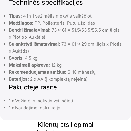
Techninės specifikacijos
Tipas:
4 in 1 vežimėlis mokytis vaikščioti
Medžiagos:
PP, Poliesteris, Putų užpildas
Bendri išmatavimai:
73 x 61 x 51,5/53,5/55,5 cm (Ilgis
x Plotis x Aukštis)
Sulankstyti išmatavimai:
73 x 61 x 29 cm (Ilgis x Plotis
x Aukštis)
Svoris:
4,5 kg
Maksimali apkrova:
12 kg
Rekomenduojamas amžius:
6-18 mėnesių
Baterijos:
2 x AA (į komplektą neįeina)
Pakuotėje rasite
1 x Vežimėlis mokytis vaikščioti
1 x Naudojimo instrukcija
Klientų atsiliepimai