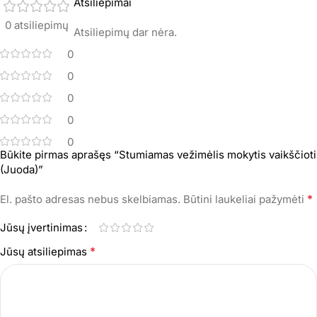
Atsiliepimai
0 atsiliepimų
Atsiliepimų dar nėra.
0
0
0
0
0
Būkite pirmas aprašęs “Stumiamas vežimėlis mokytis vaikščioti
(Juoda)”
*
El. pašto adresas nebus skelbiamas.
Būtini laukeliai pažymėti
Jūsų įvertinimas
*
Jūsų atsiliepimas