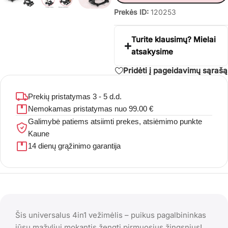
Prekės ID:
120253
Turite klausimų? Mielai
atsakysime
Pridėti į pageidavimų sąrašą
Prekių pristatymas 3 - 5 d.d.
Nemokamas pristatymas nuo 99.00 €
Galimybė patiems atsiimti prekes, atsiėmimo punkte
Kaune
14 dienų grąžinimo garantija
Šis universalus 4in1 vežimėlis – puikus pagalbininkas
jūsų mažyliui mokantis žengti pirmuosius žingsnius!