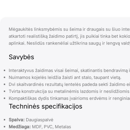
Mėgaukitės linksmybėmis su šeima ir draugais su šiuo inter
atkartoti realistišką žaidimo patirtį, jis puikiai tinka bet ko
aplinkai. Neslidūs rankenėliai užtikrina saugų ir lengvą val
Savybės
Interaktyvus žaidimas visai šeimai, skatinantis bendravimą i
Nuimamos kojelės leidžia žaisti ant stalo, taupant vietą.
Dvi skaitvardinės rezultatų lentelės padeda sekti žaidimo e
Tvirta konstrukcija su metalinėmis lazdomis ir neslidžiomi
Kompaktiškas dydis tinkamas įvairioms erdvėms ir rengini
Techninės specifikacijos
Spalva:
Daugiaspalvė
Medžiaga:
MDF, PVC, Metalas