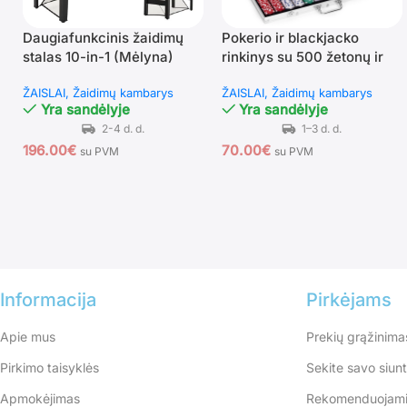
Daugiafunkcinis žaidimų
Pokerio ir blackjacko
stalas 10-in-1 (Mėlyna)
rinkinys su 500 žetonų ir
lagaminu
ŽAISLAI
Žaidimų kambarys
ŽAISLAI
Žaidimų kambarys
Yra sandėlyje
Yra sandėlyje
196.00
€
70.00
€
su PVM
su PVM
Informacija
Pirkėjams
Apie mus
Prekių grąžinima
Pirkimo taisyklės
Sekite savo siun
Apmokėjimas
Rekomenduojami