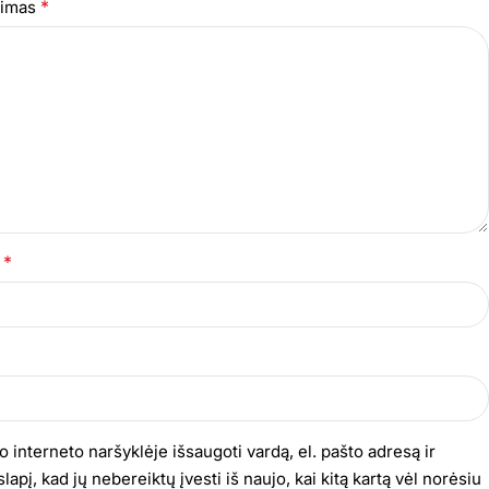
*
epimas
*
s
o interneto naršyklėje išsaugoti vardą, el. pašto adresą ir
lapį, kad jų nebereiktų įvesti iš naujo, kai kitą kartą vėl norėsiu