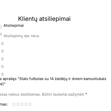
Klientų atsiliepimai
Atsiliepimai
mų
Atsiliepimų dar nėra.
0
0
0
0
0
s aprašęs “Stalo futbolas su 14 žaidėjų ir dviem kamuoliukais
ė)”
*
resas nebus skelbiamas.
Būtini laukeliai pažymėti
imas