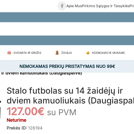
Apie Mus
Pirkimo Sąlygos Ir Taisyklės
Pr
SVEIKATA IR GROŽIS
ŽAISLAI
KŪDIKIAMS IR VAIKAMS
NEMOKAMAS PREKIŲ PRISTATYMAS NUO 99€
ų ir dviem kamuoliukais (Daugiaspalvė)
Stalo futbolas su 14 žaidėjų ir
dviem kamuoliukais (Daugiaspa
127.00
€
su PVM
Neturime
Prekės ID:
126194