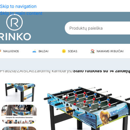
Skip to navigation
Skip to main content
NAUJIENOS
BALDAI
SODAS
NAMAMS IR BUIČIAI
Pradžia
/
ŽAISLAI
/
Žaidimų kambarys
/
Stalo futbolas su 14 žaidėj