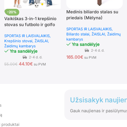
Medinis biliardo stalas su
-20%
priedais (Mėlyna)
Vaikiškas 3-in-1 krepšinio
stovas su futbolo ir golfo
SPORTAS IR LAISVALAIKIS
priedais (Mėlyna)
Biliardo stalai
ŽAISLAI
Žaidimų
SPORTAS IR LAISVALAIKIS
kambarys
Krepšinio stovai
ŽAISLAI
Yra sandėlyje
Žaidimų kambarys
Yra sandėlyje
165.00
€
su PVM
44.10
€
55.00
€
su PVM
Užsisakyk naujien
s
Gauk naujienas ir pasiūlymu
tą
 produktai