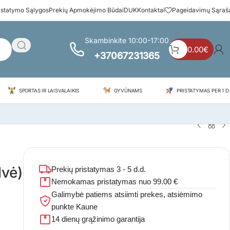
istatymo Sąlygos
Prekių Apmokėjimo Būdai
DUK
Kontaktai
Pageidavimų Sąraš
Skambinkite 10:00-17:00
0.00
€
+37067231365
SPORTAS IR LAISVALAIKIS
GYVŪNAMS
PRISTATYMAS PER 1 D.
lvė)
Prekių pristatymas 3 - 5 d.d.
Nemokamas pristatymas nuo 99.00 €
Galimybė patiems atsiimti prekes, atsiėmimo
punkte Kaune
14 dienų grąžinimo garantija