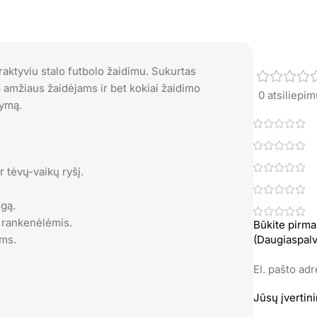
aktyviu stalo futbolo žaidimu. Sukurtas
kio amžiaus žaidėjams ir bet kokiai žaidimo
0 atsiliepi
dymą.
r tėvų-vaikų ryšį.
igą.
s rankenėlėmis.
Būkite pirma
ams.
(Daugiaspalv
El. pašto ad
Jūsų įvertin