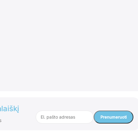
laiškį
s