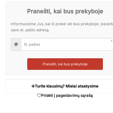
Pranešti, kai bus prekyboje
Informuosime Jus, kai ši prekė vėl bus prekyboje. Įveskit
savo el. pašto adresą.
Pranešti, kai bus prekyboje
Turite klausimų? Mielai atsakysime
Pridėti į pageidavimų sąrašą