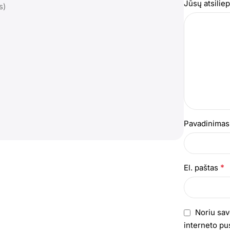
Jūsų atsili
s)
Pavadinima
*
El. paštas
Noriu sav
interneto pus