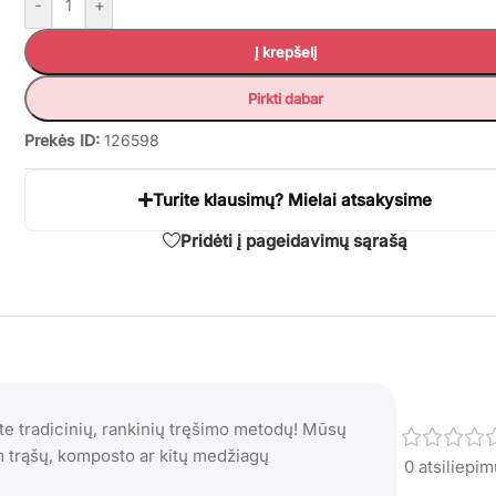
-
+
Į krepšelį
Pirkti dabar
Prekės ID:
126598
Turite klausimų? Mielai atsakysime
Pridėti į pageidavimų sąrašą
ite tradicinių, rankinių tręšimo metodų! Mūsų
m trąšų, komposto ar kitų medžiagų
0 atsiliepi