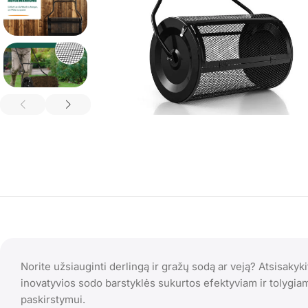
Norite užsiauginti derlingą ir gražų sodą ar veją? Atsisakyk
inovatyvios sodo barstyklės sukurtos efektyviam ir tolygia
paskirstymui.