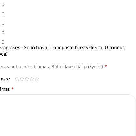
0
0
0
0
0
s aprašęs “Sodo trąšų ir komposto barstyklės su U formos
oda)”
*
resas nebus skelbiamas.
Būtini laukeliai pažymėti
imas
*
epimas