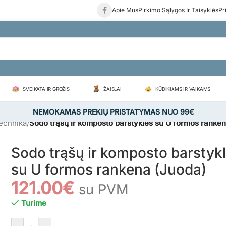
Apie Mus
Pirkimo Sąlygos Ir Taisyklės
Pr
SVEIKATA IR GROŽIS
ŽAISLAI
KŪDIKIAMS IR VAIKAMS
NEMOKAMAS PREKIŲ PRISTATYMAS NUO 99€
echnika
/
Sodo trąšų ir komposto barstyklės su U formos ranke
Sodo trąšų ir komposto barstyk
su U formos rankena (Juoda)
121.00
€
su PVM
Turime