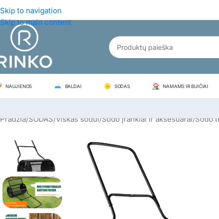
Skip to navigation
Skip to main content
NAUJIENOS
BALDAI
SODAS
NAMAMS IR BUIČIAI
Pradžia
/
SODAS
/
Viskas sodui
/
Sodo įrankiai ir aksesuarai
/
Sodo t