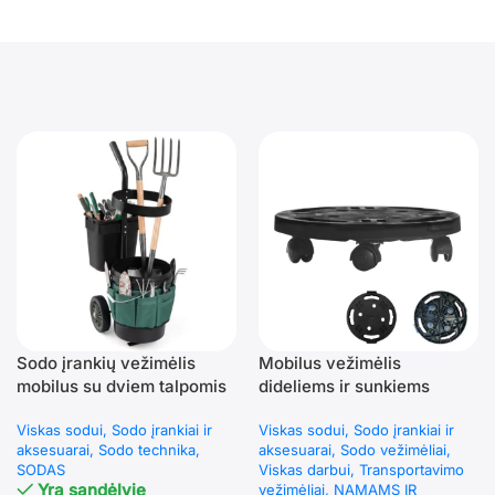
Sodo įrankių vežimėlis
Mobilus vežimėlis
mobilus su dviem talpomis
dideliems ir sunkiems
ir krepšiu (Juoda)
daiktams pervežti (Juoda)
Viskas sodui
Sodo įrankiai ir
Viskas sodui
Sodo įrankiai ir
aksesuarai
Sodo technika
aksesuarai
Sodo vežimėliai
SODAS
Viskas darbui
Transportavimo
Yra sandėlyje
vežimėliai
NAMAMS IR