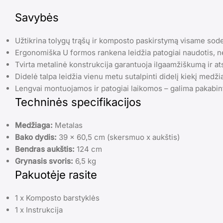
Savybės
Užtikrina tolygų trąšų ir komposto paskirstymą visame sode
Ergonomiška U formos rankena leidžia patogiai naudotis, ne
Tvirta metalinė konstrukcija garantuoja ilgaamžiškumą ir at
Didelė talpa leidžia vienu metu sutalpinti didelį kiekį medži
Lengvai montuojamos ir patogiai laikomos – galima pakabint
Techninės specifikacijos
Medžiaga:
Metalas
Bako dydis:
39 x 60,5 cm (skersmuo x aukštis)
Bendras aukštis:
124 cm
Grynasis svoris:
6,5 kg
Pakuotėje rasite
1 x Komposto barstyklės
1 x Instrukcija