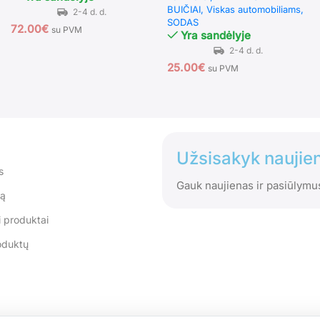
BUIČIAI
Viskas automobiliams
SODAS
72.00
€
su PVM
Yra sandėlyje
25.00
€
su PVM
Užsisakyk naujien
s
Gauk naujienas ir pasiūlymu
tą
 produktai
oduktų