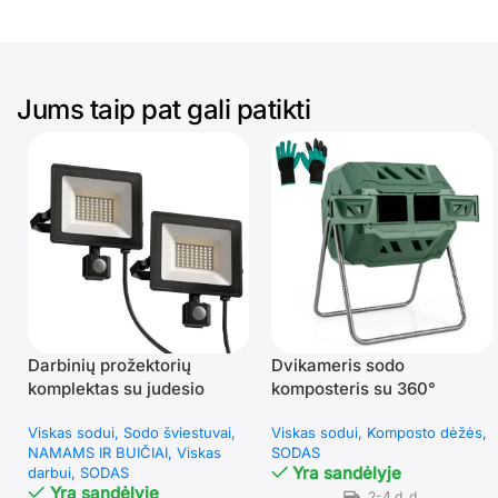
Jums taip pat gali patikti
Darbinių prožektorių
Dvikameris sodo
komplektas su judesio
komposteris su 360°
jutikliu 50W
sukimosi funkcija (Žalia)
Viskas sodui
Sodo šviestuvai
Viskas sodui
Komposto dėžės
NAMAMS IR BUIČIAI
Viskas
SODAS
Yra sandėlyje
darbui
SODAS
Yra sandėlyje