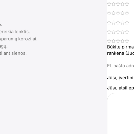
.
reikia lenktis.
sparumą korozijai.
agų.
Būkite pirma
i ant sienos.
rankena (Ju
El. pašto ad
Jūsų įvertin
Jūsų atsili