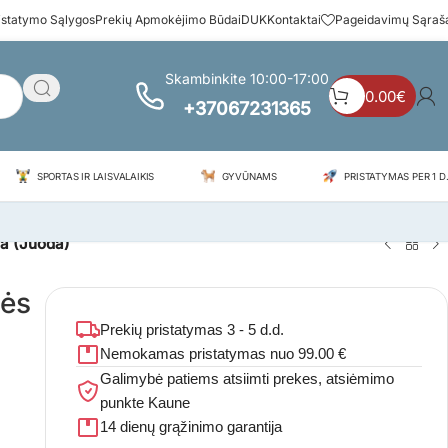
istatymo Sąlygos
Prekių Apmokėjimo Būdai
DUK
Kontaktai
Pageidavimų Sąraš
Skambinkite 10:00-17:00
0.00
€
+37067231365
SPORTAS IR LAISVALAIKIS
GYVŪNAMS
PRISTATYMAS PER 1 D.
na (Juoda)
lės
Prekių pristatymas 3 - 5 d.d.
Nemokamas pristatymas nuo 99.00 €
Galimybė patiems atsiimti prekes, atsiėmimo
punkte Kaune
14 dienų grąžinimo garantija