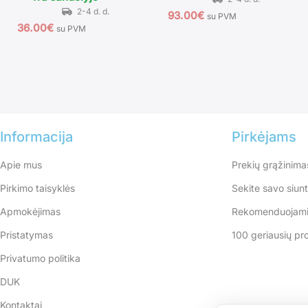
93.00
€
su PVM
36.00
€
su PVM
Informacija
Pirkėjams
Apie mus
Prekių grąžinima
Pirkimo taisyklės
Sekite savo siun
Apmokėjimas
Rekomenduojami
Pristatymas
100 geriausių pr
Privatumo politika
DUK
Kontaktai