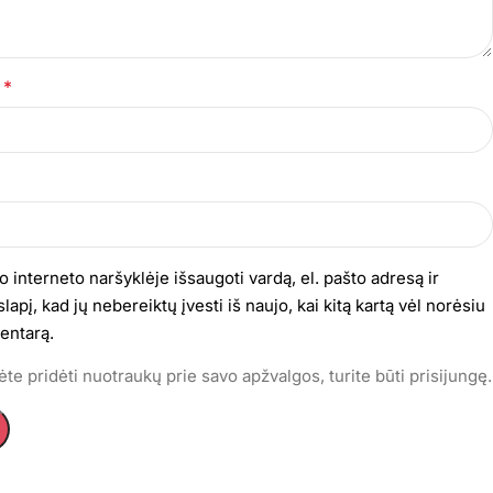
*
s
o interneto naršyklėje išsaugoti vardą, el. pašto adresą ir
lapį, kad jų nebereiktų įvesti iš naujo, kai kitą kartą vėl norėsiu
entarą.
te pridėti nuotraukų prie savo apžvalgos, turite būti prisijungę.