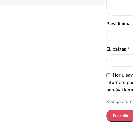
Pavadinima
*
El. paštas
Noriu sav
interneto pus
parašyti kom
Kad galėtumė