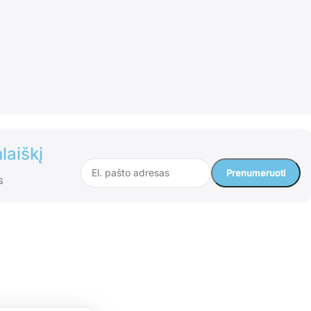
laiškį
s