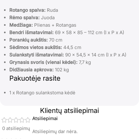
Rotango spalva:
Ruda
Rėmo spalva:
Juoda
Medžiaga:
Plienas + Rotangas
Bendri išmatavimai:
69 x 58 x 85 – 112 cm (I x P x A)
Porankių aukštis:
70 cm
Sėdimos vietos aukštis:
44,5 cm
Sulankstyti išmatavimai:
90 x 54,5 x 14 cm (I x P x A)
Grynasis svoris (vienai kėdei):
7,7 kg
Didžiausia apkrova:
102 kg
Pakuotėje rasite
1 x Rotango sulankstoma kėdė
Klientų atsiliepimai
Atsiliepimai
0 atsiliepimų
Atsiliepimų dar nėra.