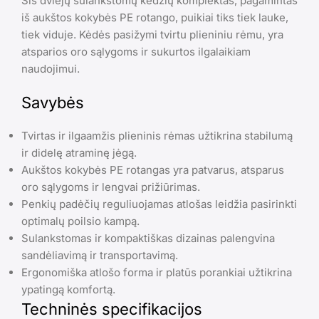
Šis dviejų sulankstomų kėdžių komplektas, pagamintas
iš aukštos kokybės PE rotango, puikiai tiks tiek lauke,
tiek viduje. Kėdės pasižymi tvirtu plieniniu rėmu, yra
atsparios oro sąlygoms ir sukurtos ilgalaikiam
naudojimui.
Savybės
Tvirtas ir ilgaamžis plieninis rėmas užtikrina stabilumą
ir didelę atraminę jėgą.
Aukštos kokybės PE rotangas yra patvarus, atsparus
oro sąlygoms ir lengvai prižiūrimas.
Penkių padėčių reguliuojamas atlošas leidžia pasirinkti
optimalų poilsio kampą.
Sulankstomas ir kompaktiškas dizainas palengvina
sandėliavimą ir transportavimą.
Ergonomiška atlošo forma ir platūs porankiai užtikrina
ypatingą komfortą.
Techninės specifikacijos