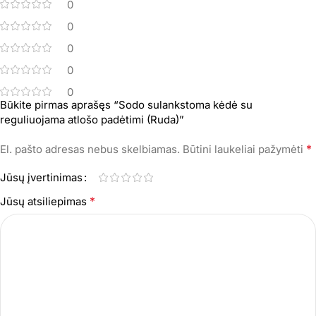
0
0
0
0
0
Būkite pirmas aprašęs “Sodo sulankstoma kėdė su
reguliuojama atlošo padėtimi (Ruda)”
*
El. pašto adresas nebus skelbiamas.
Būtini laukeliai pažymėti
Jūsų įvertinimas
*
Jūsų atsiliepimas