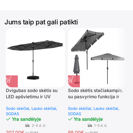
Jums taip pat gali patikti
Dvigubas sodo skėtis su
Sodo skėtis stačiakampis,
D
LED apšvietimu ir UV
su pasvyrimo funkcija ir
s
apsauga (Pilka)
rankena, 200×130 cm
U
Sodo skėčiai
Lauko skėčiai
Sodo skėčiai
Lauko skėčiai
S
SODAS
SODAS
S
Yra sandėlyje
Yra sandėlyje
207.00
€
68.00
€
1
su PVM
su PVM