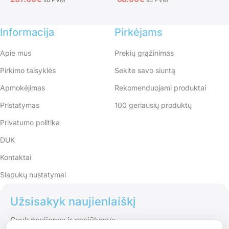
Informacija
Pirkėjams
Apie mus
Prekių grąžinimas
Pirkimo taisyklės
Sekite savo siuntą
Apmokėjimas
Rekomenduojami produktai
Pristatymas
100 geriausių produktų
Privatumo politika
DUK
Kontaktai
Slapukų nustatymai
Užsisakyk naujienlaiškį
Gauk naujienas ir pasiūlymus