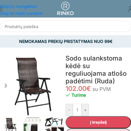
Skip to navigation
Skip to main content
NEMOKAMAS PREKIŲ PRISTATYMAS NUO 99€
Pradžia
/
SODAS
/
Sodo kėdės
Sodo sulankstoma
kėdė su
reguliuojama atlošo
padėtimi (Ruda)
102.00
€
su PVM
Turime
-
+
Į krepšelį