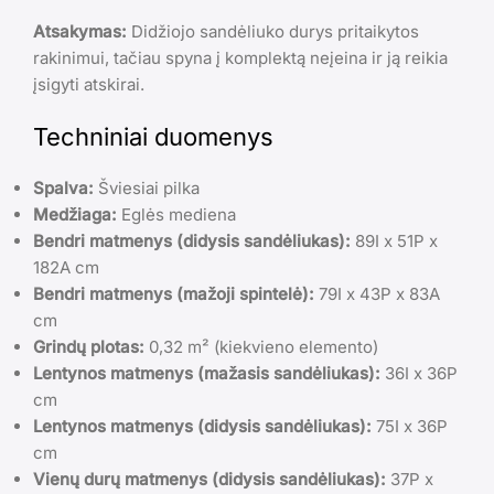
Atsakymas:
Didžiojo sandėliuko durys pritaikytos
rakinimui, tačiau spyna į komplektą neįeina ir ją reikia
įsigyti atskirai.
Techniniai duomenys
Spalva:
Šviesiai pilka
Medžiaga:
Eglės mediena
Bendri matmenys (didysis sandėliukas):
89I x 51P x
182A cm
Bendri matmenys (mažoji spintelė):
79I x 43P x 83A
cm
Grindų plotas:
0,32 m² (kiekvieno elemento)
Lentynos matmenys (mažasis sandėliukas):
36I x 36P
cm
Lentynos matmenys (didysis sandėliukas):
75I x 36P
cm
Vienų durų matmenys (didysis sandėliukas):
37P x