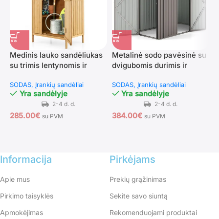
Medinis lauko sandėliukas
Metalinė sodo pavėsinė su
su trimis lentynomis ir
dvigubomis durimis ir
M
užrakinamu skyriumi
nuožulniu stogu (Šviesiai
s
SODAS
Įrankių sandėliai
SODAS
Įrankių sandėliai
(Natūrali)
ruda)
p
Yra sandėlyje
Yra sandėlyje
S
285.00
€
384.00
€
su PVM
su PVM
3
Informacija
Pirkėjams
Apie mus
Prekių grąžinimas
Pirkimo taisyklės
Sekite savo siuntą
Apmokėjimas
Rekomenduojami produktai