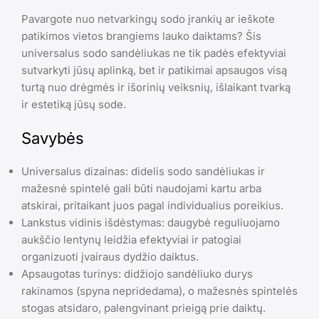
Pavargote nuo netvarkingų sodo įrankių ar ieškote
patikimos vietos brangiems lauko daiktams? Šis
universalus sodo sandėliukas ne tik padės efektyviai
sutvarkyti jūsų aplinką, bet ir patikimai apsaugos visą
turtą nuo drėgmės ir išorinių veiksnių, išlaikant tvarką
ir estetiką jūsų sode.
Savybės
Universalus dizainas: didelis sodo sandėliukas ir
mažesnė spintelė gali būti naudojami kartu arba
atskirai, pritaikant juos pagal individualius poreikius.
Lankstus vidinis išdėstymas: daugybė reguliuojamo
aukščio lentynų leidžia efektyviai ir patogiai
organizuoti įvairaus dydžio daiktus.
Apsaugotas turinys: didžiojo sandėliuko durys
rakinamos (spyna nepridedama), o mažesnės spintelės
stogas atsidaro, palengvinant prieigą prie daiktų.