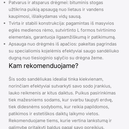
Patvarus ir atsparus drėgmei: bituminis stogas
užtikrina puikią apsaugą nuo lietaus ir vandens
kaupimosi, išlaikydamas vidų sausą.
Tvirta ir stabili konstrukcija: pagamintas iš masyvios
eglės medienos rėmo, sutvirtinto L formos tvirtinimo
elementais, garantuoja ilgaamžiškumą ir patikimumą.
Apsauga nuo drėgmės iš apačios: pakeltas pagrindas
su specialiomis kojelėmis efektyviai saugo sandėliuko
dugną nuo tiesioginio sąlyčio su drėgna žeme.
Kam rekomenduojame?
Šis sodo sandėliukas idealiai tinka kiekvienam,
norinčiam efektyviai sutvarkyti savo sodo įrankius,
lauko reikmenis ar kitus daiktus. Puikus pasirinkimas
tiek mažesniems sodams, kur svarbu taupyti erdvę,
tiek didesnėms sodyboms, kur reikia papildomos,
patikimos ir estetiškos daiktų laikymo vietos.
Rekomenduojame tiems, kurie vertina lankstumą ir
galimybę pritaikyti baldus pagal savo poreikius.