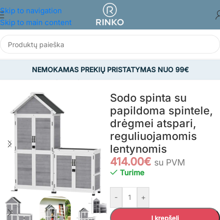
Skip to navigation
Skip to main content
NEMOKAMAS PREKIŲ PRISTATYMAS NUO 99€
Pradžia
/
SODAS
/
Įrankių sandėliai
Sodo spinta su
papildoma spintele,
drėgmei atspari,
reguliuojamomis
lentynomis
414.00
€
su PVM
Turime
-
+
Į krepšelį