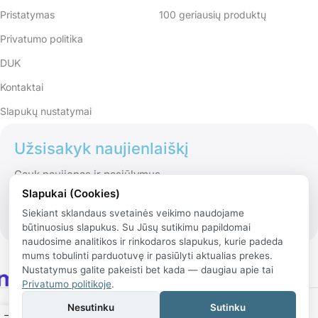
Pristatymas
100 geriausių produktų
Privatumo politika
DUK
Kontaktai
Slapukų nustatymai
Užsisakyk naujienlaiškį
Gauk naujienas ir pasiūlymus
Slapukai (Cookies)
Siekiant sklandaus svetainės veikimo naudojame
būtinuosius slapukus. Su Jūsų sutikimu papildomai
naudosime analitikos ir rinkodaros slapukus, kurie padeda
mums tobulinti parduotuvę ir pasiūlyti aktualias prekes.
Nustatymus galite pakeisti bet kada — daugiau apie tai
Privatumo politikoje
.
© 2026 Rinko.lt
Nesutinku
Sutinku