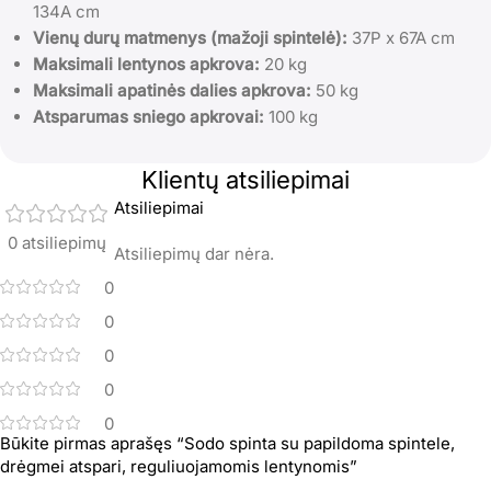
134A cm
Vienų durų matmenys (mažoji spintelė):
37P x 67A cm
Maksimali lentynos apkrova:
20 kg
Maksimali apatinės dalies apkrova:
50 kg
Atsparumas sniego apkrovai:
100 kg
Klientų atsiliepimai
Atsiliepimai
0 atsiliepimų
Atsiliepimų dar nėra.
0
0
0
0
0
Būkite pirmas aprašęs “Sodo spinta su papildoma spintele,
drėgmei atspari, reguliuojamomis lentynomis”